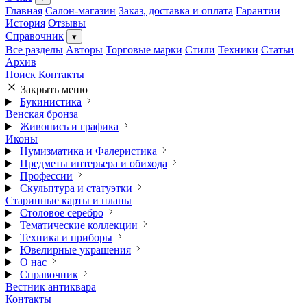
Главная
Салон-магазин
Заказ, доставка и оплата
Гарантии
История
Отзывы
Справочник
▾
Все разделы
Авторы
Торговые марки
Стили
Техники
Статьи
Архив
Поиск
Контакты
Закрыть меню
Букинистика
Венская бронза
Живопись и графика
Иконы
Нумизматика и Фалеристика
Предметы интерьера и обихода
Профессии
Скульптура и статуэтки
Старинные карты и планы
Столовое серебро
Тематические коллекции
Техника и приборы
Ювелирные украшения
О нас
Справочник
Вестник антиквара
Контакты