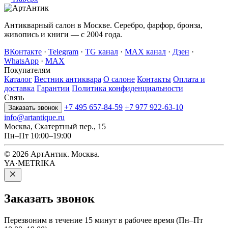
Антикварный салон в Москве. Серебро, фарфор, бронза,
живопись и книги — с 2004 года.
ВКонтакте
·
Telegram
·
TG канал
·
MAX канал
·
Дзен
·
WhatsApp
·
MAX
Покупателям
Каталог
Вестник антиквара
О салоне
Контакты
Оплата и
доставка
Гарантии
Политика конфиденциальности
Связь
+7 495 657-84-59
+7 977 922-63-10
Заказать звонок
info@artantique.ru
Москва, Скатертный пер., 15
Пн–Пт 10:00–19:00
© 2026 АртАнтик. Москва.
YA·METRIKA
Заказать
звонок
Перезвоним в течение 15 минут в рабочее время (Пн–Пт