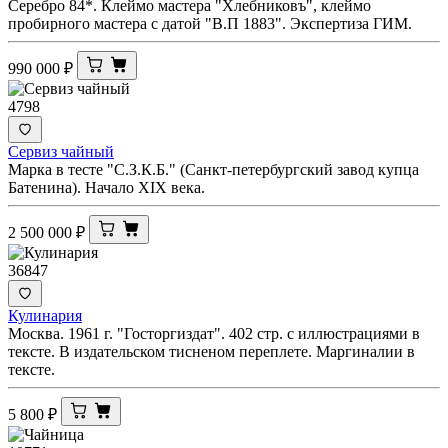
Серебро 84*. Клеймо мастера "Хлебниковъ", клеймо
пробирного мастера с датой "В.П 1883". Экспертиза ГИМ.
990 000
₽
4798
Сервиз чайный
Марка в тесте "С.З.К.Б." (Санкт-петербургский завод купца
Батенина). Начало XIX века.
2 500 000
₽
36847
Кулинария
Москва. 1961 г. "Госторгиздат". 402 стр. с иллюстрациями в
тексте. В издательском тисненом переплете. Маргиналии в
тексте.
5 800
₽