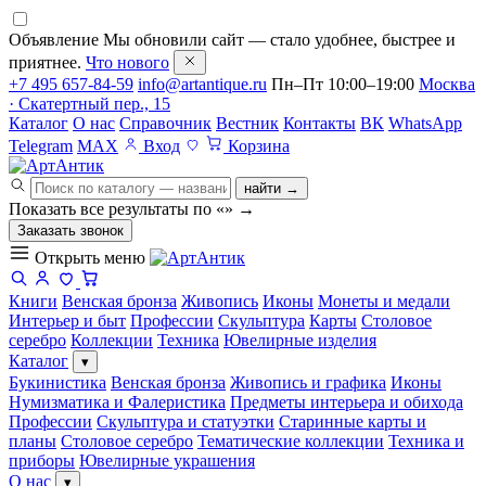
Объявление
Мы обновили сайт — стало удобнее, быстрее и
приятнее.
Что нового
+7 495 657-84-59
info@artantique.ru
Пн–Пт 10:00–19:00
Москва
· Скатертный пер., 15
Каталог
О нас
Справочник
Вестник
Контакты
ВК
WhatsApp
Telegram
MAX
Вход
Корзина
найти →
Показать все результаты по «
»
→
Заказать звонок
Открыть меню
Книги
Венская бронза
Живопись
Иконы
Монеты и медали
Интерьер и быт
Профессии
Скульптура
Карты
Столовое
серебро
Коллекции
Техника
Ювелирные изделия
Каталог
▾
Букинистика
Венская бронза
Живопись и графика
Иконы
Нумизматика и Фалеристика
Предметы интерьера и обихода
Профессии
Скульптура и статуэтки
Старинные карты и
планы
Столовое серебро
Тематические коллекции
Техника и
приборы
Ювелирные украшения
О нас
▾