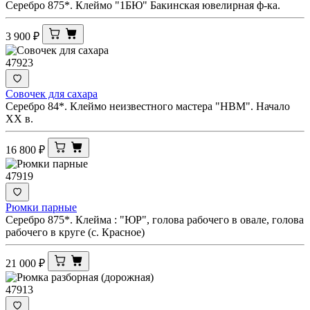
Серебро 875*. Клеймо "1БЮ" Бакинская ювелирная ф-ка.
3 900
₽
47923
Совочек для сахара
Серебро 84*. Клеймо неизвестного мастера "НВМ". Начало
XX в.
16 800
₽
47919
Рюмки парные
Серебро 875*. Клейма : "ЮР", голова рабочего в овале, голова
рабочего в круге (с. Красное)
21 000
₽
47913