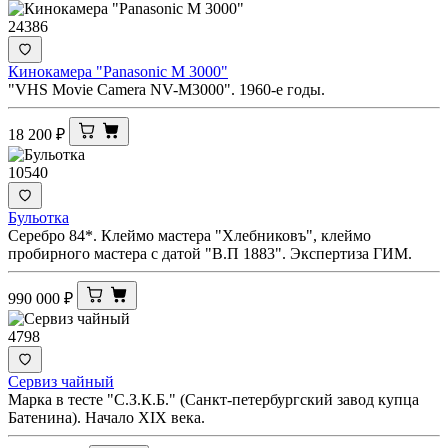
24386
Кинокамера "Panasonic M 3000"
"VHS Movie Camera NV-M3000". 1960-е годы.
18 200
₽
10540
Бульотка
Серебро 84*. Клеймо мастера "Хлебниковъ", клеймо
пробирного мастера с датой "В.П 1883". Экспертиза ГИМ.
990 000
₽
4798
Сервиз чайный
Марка в тесте "С.З.К.Б." (Санкт-петербургский завод купца
Батенина). Начало XIX века.