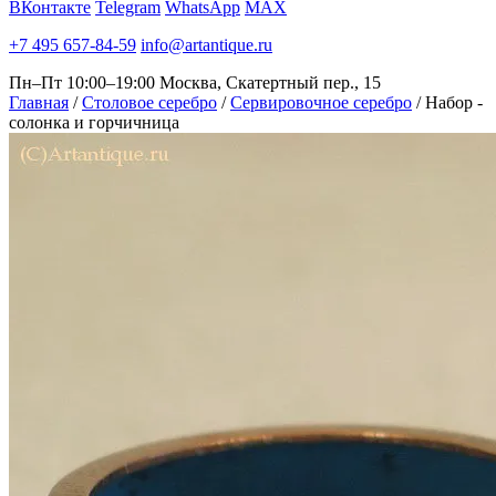
ВКонтакте
Telegram
WhatsApp
MAX
+7 495 657-84-59
info@artantique.ru
Пн–Пт 10:00–19:00
Москва, Скатертный пер., 15
Главная
/
Столовое серебро
/
Сервировочное серебро
/
Набор -
солонка и горчичница