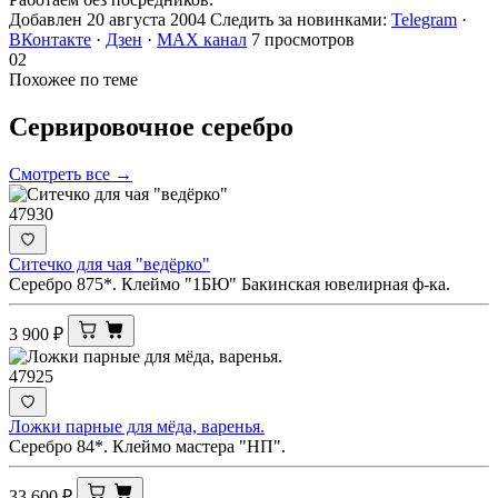
Добавлен 20 августа 2004
Следить за новинками:
Telegram
·
ВКонтакте
·
Дзен
·
MAX канал
7 просмотров
02
Похожее по теме
Сервировочное
серебро
Смотреть все →
47930
Ситечко для чая "ведёрко"
Серебро 875*. Клеймо "1БЮ" Бакинская ювелирная ф-ка.
3 900
₽
47925
Ложки парные для мёда, варенья.
Серебро 84*. Клеймо мастера "НП".
33 600
₽