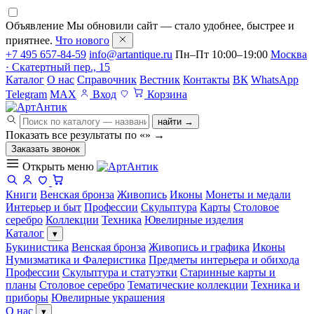
Объявление
Мы обновили сайт — стало удобнее, быстрее и
приятнее.
Что нового
+7 495 657-84-59
info@artantique.ru
Пн–Пт 10:00–19:00
Москва
· Скатертный пер., 15
Каталог
О нас
Справочник
Вестник
Контакты
ВК
WhatsApp
Telegram
MAX
Вход
Корзина
найти →
Показать все результаты по «
»
→
Заказать звонок
Открыть меню
Книги
Венская бронза
Живопись
Иконы
Монеты и медали
Интерьер и быт
Профессии
Скульптура
Карты
Столовое
серебро
Коллекции
Техника
Ювелирные изделия
Каталог
▾
Букинистика
Венская бронза
Живопись и графика
Иконы
Нумизматика и Фалеристика
Предметы интерьера и обихода
Профессии
Скульптура и статуэтки
Старинные карты и
планы
Столовое серебро
Тематические коллекции
Техника и
приборы
Ювелирные украшения
О нас
▾