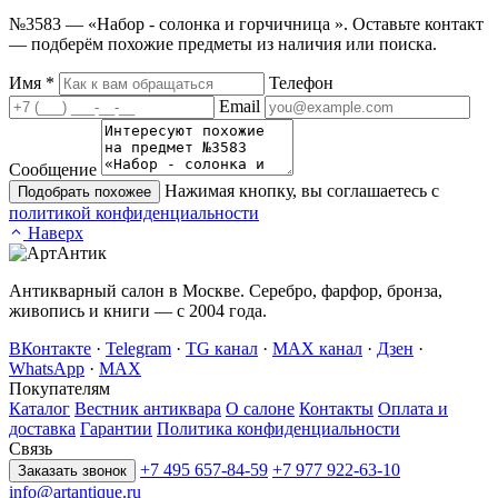
№3583 — «Набор - солонка и горчичница ». Оставьте контакт
— подберём похожие предметы из наличия или поиска.
Имя
*
Телефон
Email
Сообщение
Нажимая кнопку, вы соглашаетесь с
Подобрать похожее
политикой конфиденциальности
Наверх
Антикварный салон в Москве. Серебро, фарфор, бронза,
живопись и книги — с 2004 года.
ВКонтакте
·
Telegram
·
TG канал
·
MAX канал
·
Дзен
·
WhatsApp
·
MAX
Покупателям
Каталог
Вестник антиквара
О салоне
Контакты
Оплата и
доставка
Гарантии
Политика конфиденциальности
Связь
+7 495 657-84-59
+7 977 922-63-10
Заказать звонок
info@artantique.ru