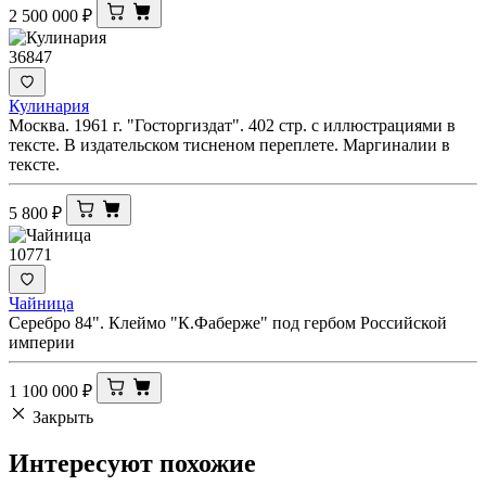
2 500 000
₽
36847
Кулинария
Москва. 1961 г. "Госторгиздат". 402 стр. с иллюстрациями в
тексте. В издательском тисненом переплете. Маргиналии в
тексте.
5 800
₽
10771
Чайница
Серебро 84". Клеймо "К.Фаберже" под гербом Российской
империи
1 100 000
₽
Закрыть
Интересуют
похожие