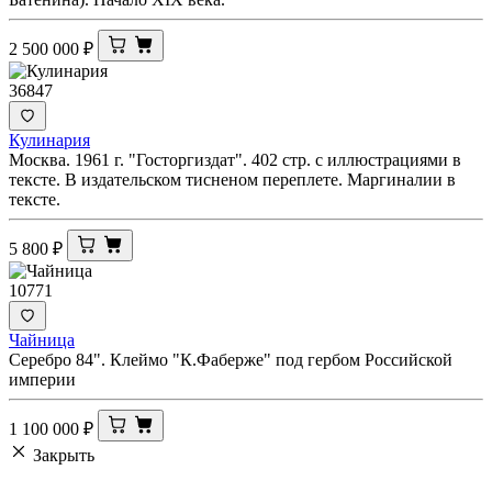
2 500 000
₽
36847
Кулинария
Москва. 1961 г. "Госторгиздат". 402 стр. с иллюстрациями в
тексте. В издательском тисненом переплете. Маргиналии в
тексте.
5 800
₽
10771
Чайница
Серебро 84". Клеймо "К.Фаберже" под гербом Российской
империи
1 100 000
₽
Закрыть