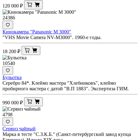
120 000
₽
24386
Кинокамера "Panasonic M 3000"
"VHS Movie Camera NV-M3000". 1960-е годы.
18 200
₽
10540
Бульотка
Серебро 84*. Клеймо мастера "Хлебниковъ", клеймо
пробирного мастера с датой "В.П 1883". Экспертиза ГИМ.
990 000
₽
4798
Сервиз чайный
Марка в тесте "С.З.К.Б." (Санкт-петербургский завод купца
Батенина). Начало XIX века.