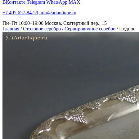
ВКонтакте
Telegram
WhatsApp
MAX
+7 495 657-84-59
info@artantique.ru
Пн–Пт 10:00–19:00
Москва, Скатертный пер., 15
Главная
/
Столовое серебро
/
Сервировочное серебро
/
Поднос