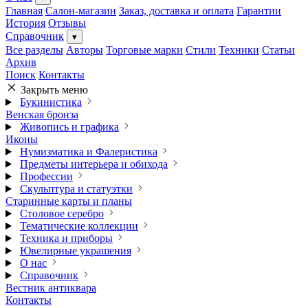
Главная
Салон-магазин
Заказ, доставка и оплата
Гарантии
История
Отзывы
Справочник
▾
Все разделы
Авторы
Торговые марки
Стили
Техники
Статьи
Архив
Поиск
Контакты
Закрыть меню
Букинистика
Венская бронза
Живопись и графика
Иконы
Нумизматика и Фалеристика
Предметы интерьера и обихода
Профессии
Скульптура и статуэтки
Старинные карты и планы
Столовое серебро
Тематические коллекции
Техника и приборы
Ювелирные украшения
О нас
Справочник
Вестник антиквара
Контакты