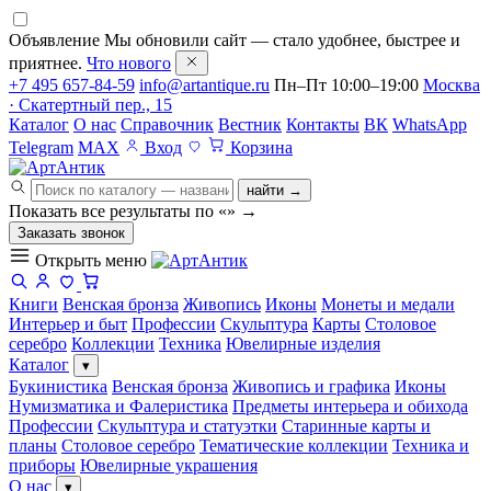
Объявление
Мы обновили сайт — стало удобнее, быстрее и
приятнее.
Что нового
+7 495 657-84-59
info@artantique.ru
Пн–Пт 10:00–19:00
Москва
· Скатертный пер., 15
Каталог
О нас
Справочник
Вестник
Контакты
ВК
WhatsApp
Telegram
MAX
Вход
Корзина
найти →
Показать все результаты по «
»
→
Заказать звонок
Открыть меню
Книги
Венская бронза
Живопись
Иконы
Монеты и медали
Интерьер и быт
Профессии
Скульптура
Карты
Столовое
серебро
Коллекции
Техника
Ювелирные изделия
Каталог
▾
Букинистика
Венская бронза
Живопись и графика
Иконы
Нумизматика и Фалеристика
Предметы интерьера и обихода
Профессии
Скульптура и статуэтки
Старинные карты и
планы
Столовое серебро
Тематические коллекции
Техника и
приборы
Ювелирные украшения
О нас
▾