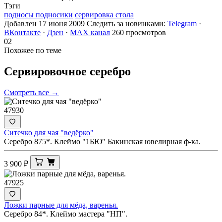
Тэги
подносы подносики
сервировка стола
Добавлен 17 июня 2009
Следить за новинками:
Telegram
·
ВКонтакте
·
Дзен
·
MAX канал
260 просмотров
02
Похожее по теме
Сервировочное
серебро
Смотреть все →
47930
Ситечко для чая "ведёрко"
Серебро 875*. Клеймо "1БЮ" Бакинская ювелирная ф-ка.
3 900
₽
47925
Ложки парные для мёда, варенья.
Серебро 84*. Клеймо мастера "НП".