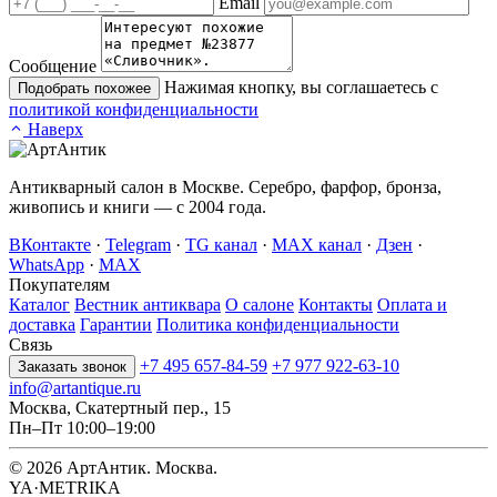
Email
Сообщение
Нажимая кнопку, вы соглашаетесь с
Подобрать похожее
политикой конфиденциальности
Наверх
Антикварный салон в Москве. Серебро, фарфор, бронза,
живопись и книги — с 2004 года.
ВКонтакте
·
Telegram
·
TG канал
·
MAX канал
·
Дзен
·
WhatsApp
·
MAX
Покупателям
Каталог
Вестник антиквара
О салоне
Контакты
Оплата и
доставка
Гарантии
Политика конфиденциальности
Связь
+7 495 657-84-59
+7 977 922-63-10
Заказать звонок
info@artantique.ru
Москва, Скатертный пер., 15
Пн–Пт 10:00–19:00
© 2026 АртАнтик. Москва.
YA·METRIKA