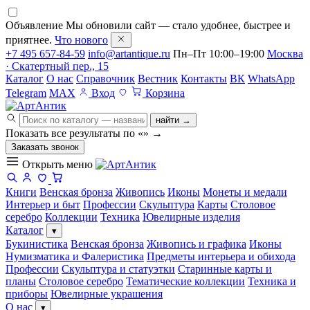
Объявление
Мы обновили сайт — стало удобнее, быстрее и
приятнее.
Что нового
+7 495 657-84-59
info@artantique.ru
Пн–Пт 10:00–19:00
Москва
· Скатертный пер., 15
Каталог
О нас
Справочник
Вестник
Контакты
ВК
WhatsApp
Telegram
MAX
Вход
Корзина
найти →
Показать все результаты по «
»
→
Заказать звонок
Открыть меню
Книги
Венская бронза
Живопись
Иконы
Монеты и медали
Интерьер и быт
Профессии
Скульптура
Карты
Столовое
серебро
Коллекции
Техника
Ювелирные изделия
Каталог
▾
Букинистика
Венская бронза
Живопись и графика
Иконы
Нумизматика и Фалеристика
Предметы интерьера и обихода
Профессии
Скульптура и статуэтки
Старинные карты и
планы
Столовое серебро
Тематические коллекции
Техника и
приборы
Ювелирные украшения
О нас
▾