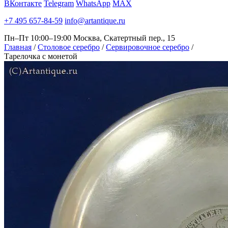
ВКонтакте
Telegram
WhatsApp
MAX
+7 495 657-84-59
info@artantique.ru
Пн–Пт 10:00–19:00
Москва, Скатертный пер., 15
Главная
/
Столовое серебро
/
Сервировочное серебро
/
Тарелочка с монетой