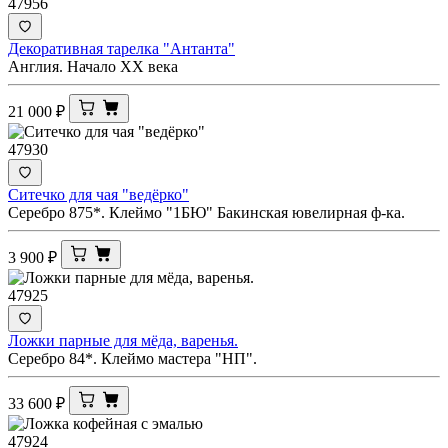
47956
Декоративная тарелка "Антанта"
Англия. Начало ХХ века
21 000
₽
47930
Ситечко для чая "ведёрко"
Серебро 875*. Клеймо "1БЮ" Бакинская ювелирная ф-ка.
3 900
₽
47925
Ложки парные для мёда, варенья.
Серебро 84*. Клеймо мастера "НП".
33 600
₽
47924