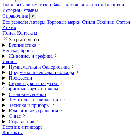
Главная
Салон-магазин
Заказ, доставка и оплата
Гарантии
История
Отзывы
Справочник
▾
Все разделы
Авторы
Торговые марки
Стили
Техники
Статьи
Архив
Поиск
Контакты
Закрыть меню
Букинистика
Венская бронза
Живопись и графика
Иконы
Нумизматика и Фалеристика
Предметы интерьера и обихода
Профессии
Скульптура и статуэтки
Старинные карты и планы
Столовое серебро
Тематические коллекции
Техника и приборы
Ювелирные украшения
О нас
Справочник
Вестник антиквара
Контакты