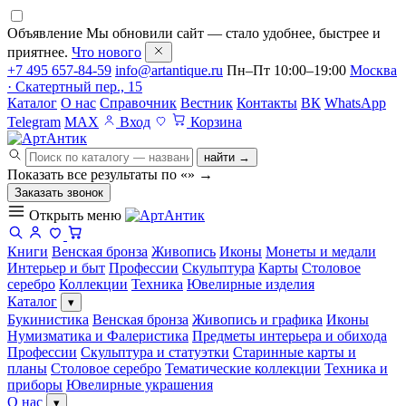
Объявление
Мы обновили сайт — стало удобнее, быстрее и
приятнее.
Что нового
+7 495 657-84-59
info@artantique.ru
Пн–Пт 10:00–19:00
Москва
· Скатертный пер., 15
Каталог
О нас
Справочник
Вестник
Контакты
ВК
WhatsApp
Telegram
MAX
Вход
Корзина
найти →
Показать все результаты по «
»
→
Заказать звонок
Открыть меню
Книги
Венская бронза
Живопись
Иконы
Монеты и медали
Интерьер и быт
Профессии
Скульптура
Карты
Столовое
серебро
Коллекции
Техника
Ювелирные изделия
Каталог
▾
Букинистика
Венская бронза
Живопись и графика
Иконы
Нумизматика и Фалеристика
Предметы интерьера и обихода
Профессии
Скульптура и статуэтки
Старинные карты и
планы
Столовое серебро
Тематические коллекции
Техника и
приборы
Ювелирные украшения
О нас
▾