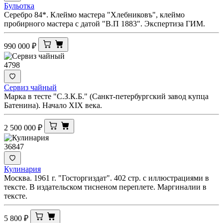
Бульотка
Серебро 84*. Клеймо мастера "Хлебниковъ", клеймо
пробирного мастера с датой "В.П 1883". Экспертиза ГИМ.
990 000
₽
4798
Сервиз чайный
Марка в тесте "С.З.К.Б." (Санкт-петербургский завод купца
Батенина). Начало XIX века.
2 500 000
₽
36847
Кулинария
Москва. 1961 г. "Госторгиздат". 402 стр. с иллюстрациями в
тексте. В издательском тисненом переплете. Маргиналии в
тексте.
5 800
₽