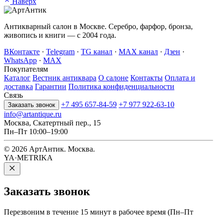
Наверх
Антикварный салон в Москве. Серебро, фарфор, бронза,
живопись и книги — с 2004 года.
ВКонтакте
·
Telegram
·
TG канал
·
MAX канал
·
Дзен
·
WhatsApp
·
MAX
Покупателям
Каталог
Вестник антиквара
О салоне
Контакты
Оплата и
доставка
Гарантии
Политика конфиденциальности
Связь
+7 495 657-84-59
+7 977 922-63-10
Заказать звонок
info@artantique.ru
Москва, Скатертный пер., 15
Пн–Пт 10:00–19:00
© 2026 АртАнтик. Москва.
YA·METRIKA
Заказать
звонок
Перезвоним в течение 15 минут в рабочее время (Пн–Пт