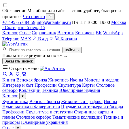
Объявление
Мы обновили сайт — стало удобнее, быстрее и
приятнее.
Что нового
+7 495 657-84-59
info@artantique.ru
Пн–Пт 10:00–19:00
Москва
· Скатертный пер., 15
Каталог
О нас
Справочник
Вестник
Контакты
ВК
WhatsApp
Telegram
MAX
Вход
Корзина
найти →
Показать все результаты по «
»
→
Заказать звонок
Открыть меню
Книги
Венская бронза
Живопись
Иконы
Монеты и медали
Интерьер и быт
Профессии
Скульптура
Карты
Столовое
серебро
Коллекции
Техника
Ювелирные изделия
Каталог
▾
Букинистика
Венская бронза
Живопись и графика
Иконы
Нумизматика и Фалеристика
Предметы интерьера и обихода
Профессии
Скульптура и статуэтки
Старинные карты и
планы
Столовое серебро
Тематические коллекции
Техника и
приборы
Ювелирные украшения
О нас
▾