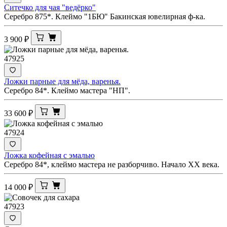
Ситечко для чая "ведёрко"
Серебро 875*. Клеймо "1БЮ" Бакинская ювелирная ф-ка.
3 900
₽
47925
Ложки парные для мёда, варенья.
Серебро 84*. Клеймо мастера "НП".
33 600
₽
47924
Ложка кофейная с эмалью
Серебро 84*, клеймо мастера не разборчиво. Начало XX века.
14 000
₽
47923