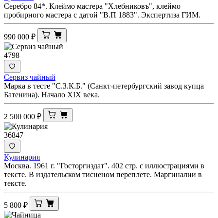
Серебро 84*. Клеймо мастера "Хлебниковъ", клеймо
пробирного мастера с датой "В.П 1883". Экспертиза ГИМ.
990 000
₽
4798
Сервиз чайный
Марка в тесте "С.З.К.Б." (Санкт-петербургский завод купца
Батенина). Начало XIX века.
2 500 000
₽
36847
Кулинария
Москва. 1961 г. "Госторгиздат". 402 стр. с иллюстрациями в
тексте. В издательском тисненом переплете. Маргиналии в
тексте.
5 800
₽