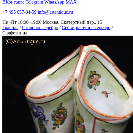
ВКонтакте
Telegram
WhatsApp
MAX
+7 495 657-84-59
info@artantique.ru
Пн–Пт 10:00–19:00
Москва, Скатертный пер., 15
Главная
/
Столовое серебро
/
Сервировочное серебро
/
Салфетница