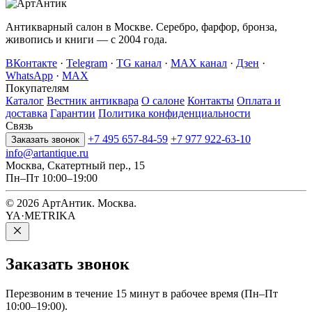
Антикварный салон в Москве. Серебро, фарфор, бронза,
живопись и книги — с 2004 года.
ВКонтакте
·
Telegram
·
TG канал
·
MAX канал
·
Дзен
·
WhatsApp
·
MAX
Покупателям
Каталог
Вестник антиквара
О салоне
Контакты
Оплата и
доставка
Гарантии
Политика конфиденциальности
Связь
+7 495 657-84-59
+7 977 922-63-10
Заказать звонок
info@artantique.ru
Москва, Скатертный пер., 15
Пн–Пт 10:00–19:00
© 2026 АртАнтик. Москва.
YA·METRIKA
Заказать
звонок
Перезвоним в течение 15 минут в рабочее время (Пн–Пт
10:00–19:00).