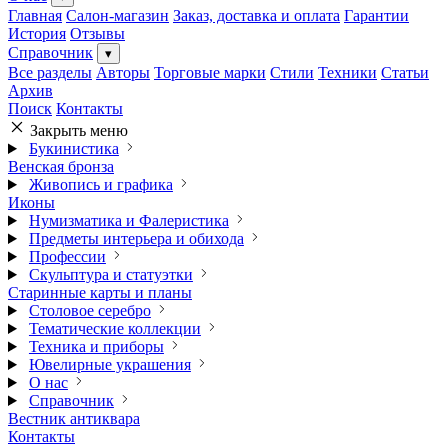
Главная
Салон-магазин
Заказ, доставка и оплата
Гарантии
История
Отзывы
Справочник
▾
Все разделы
Авторы
Торговые марки
Стили
Техники
Статьи
Архив
Поиск
Контакты
Закрыть меню
Букинистика
Венская бронза
Живопись и графика
Иконы
Нумизматика и Фалеристика
Предметы интерьера и обихода
Профессии
Скульптура и статуэтки
Старинные карты и планы
Столовое серебро
Тематические коллекции
Техника и приборы
Ювелирные украшения
О нас
Справочник
Вестник антиквара
Контакты