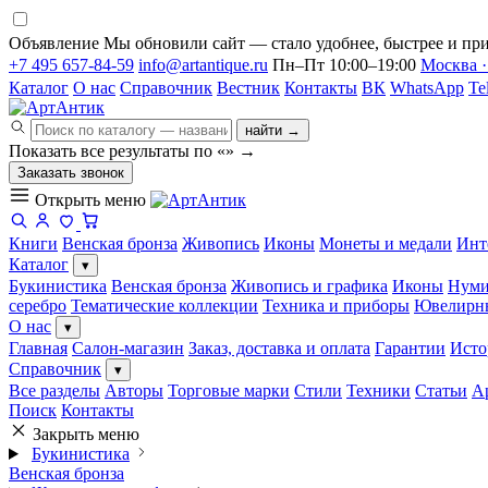
Объявление
Мы обновили сайт — стало удобнее, быстрее и при
+7 495 657-84-59
info@artantique.ru
Пн–Пт 10:00–19:00
Москва ·
Каталог
О нас
Справочник
Вестник
Контакты
ВК
WhatsApp
Te
найти →
Показать все результаты по «
»
→
Заказать звонок
Открыть меню
Книги
Венская бронза
Живопись
Иконы
Монеты и медали
Инт
Каталог
▾
Букинистика
Венская бронза
Живопись и графика
Иконы
Нуми
серебро
Тематические коллекции
Техника и приборы
Ювелирн
О нас
▾
Главная
Салон-магазин
Заказ, доставка и оплата
Гарантии
Исто
Справочник
▾
Все разделы
Авторы
Торговые марки
Стили
Техники
Статьи
А
Поиск
Контакты
Закрыть меню
Букинистика
Венская бронза