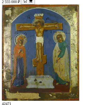
2 555 000
₽
42471