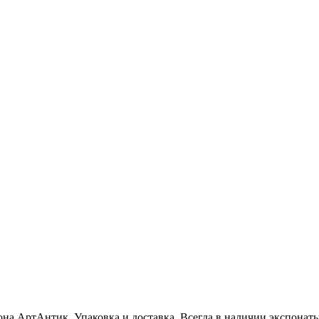
на АртАнтик. Упаковка и доставка. Всегда в наличии экспонаты