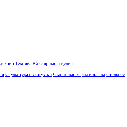
лекции
Техника
Ювелирные изделия
ии
Скульптура и статуэтки
Старинные карты и планы
Столовое