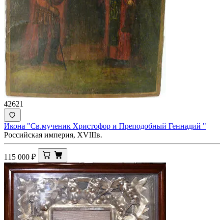
42621
Икона "Св.мученик Христофор и Преподобный Геннадий "
Российская империя, XVIIIв.
115 000
₽