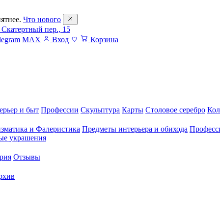
ятнее.
Что нового
 Скатертный пер., 15
legram
MAX
Вход
Корзина
ерьер и быт
Профессии
Скульптура
Карты
Столовое серебро
Кол
зматика и Фалеристика
Предметы интерьера и обихода
Професс
ые украшения
рия
Отзывы
рхив