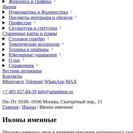
Живопись и графика
Иконы
Нумизматика и Фалеристика
Предметы интерьера и обихода
Профессии
Скульптура и статуэтки
Старинные карты и планы
Столовое серебро
Тематические коллекции
Техника и приборы
Ювелирные украшения
О нас
Справочник
Вестник антиквара
Контакты
ВКонтакте
Telegram
WhatsApp
MAX
+7 495 657-84-59
info@artantique.ru
Пн–Пт 10:00–19:00
Москва, Скатертный пер., 15
Главная
/
Иконы
/
Иконы именные
Иконы
именные
Продажа именных икон в интернет-магазине антикварного сало