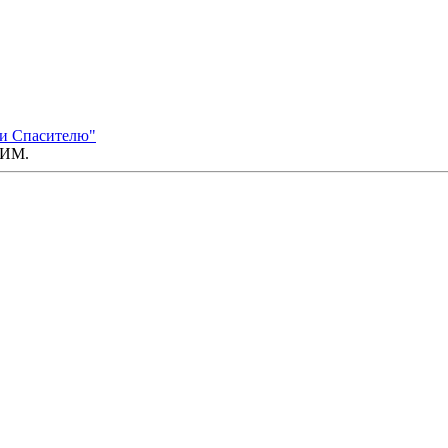
ии Спасителю"
ГИМ.