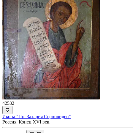
42532
Икона "Пр. Захария Серповидец"
Россия. Конец XVI век.