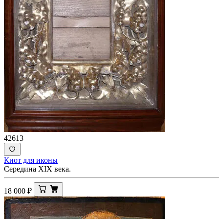
42613
Киот для иконы
Середина ХIХ века.
18 000
₽