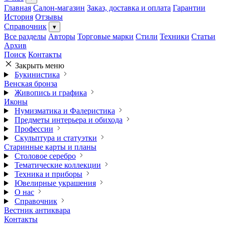
Главная
Салон-магазин
Заказ, доставка и оплата
Гарантии
История
Отзывы
Справочник
▾
Все разделы
Авторы
Торговые марки
Стили
Техники
Статьи
Архив
Поиск
Контакты
Закрыть меню
Букинистика
Венская бронза
Живопись и графика
Иконы
Нумизматика и Фалеристика
Предметы интерьера и обихода
Профессии
Скульптура и статуэтки
Старинные карты и планы
Столовое серебро
Тематические коллекции
Техника и приборы
Ювелирные украшения
О нас
Справочник
Вестник антиквара
Контакты