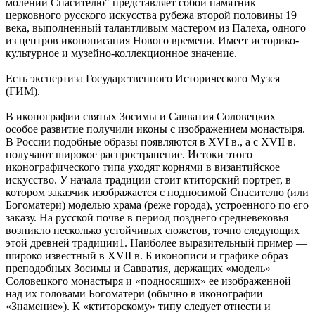
молении Спасителю" представляет собой памятник
церковного русского искусства рубежа второй половины 19
века, выполненный талантливым мастером из Палеха, одного
из центров иконописания Нового времени. Имеет историко-
культурное и музейно-коллекционное значение.
Есть экспертиза Государственного Исторического Музея
(ГИМ).
В иконографии святых Зосимы и Савватия Соловецких
особое развитие получили иконы с изо­бражением монастыря.
В России подобные образы появляются в XVI в., а с XVII в.
получают широкое распространение. Истоки этого
иконографического типа уходят корнями в византий­ское
искусство. У начала традиции стоит ктиторский портрет, в
котором заказчик изображается с подносимой Спасителю (или
Богоматери) моделью храма (реже города), устроенного по его
заказу. На русской почве в период позднего средневековья
возникло несколько устойчивых сю­жетов, точно следующих
этой древней традиции1. Наиболее выразительный пример —
широко известный в XVII в. Б иконописи и графике образ
преподобных Зосимы и Савватия, держащих «модель»
Соловецкого монастыря и «подносящих» ее изображенной
над их головами Богоматери (обычно в иконографии
«Знамение»). К «ктиторскому» типу следует отнести и