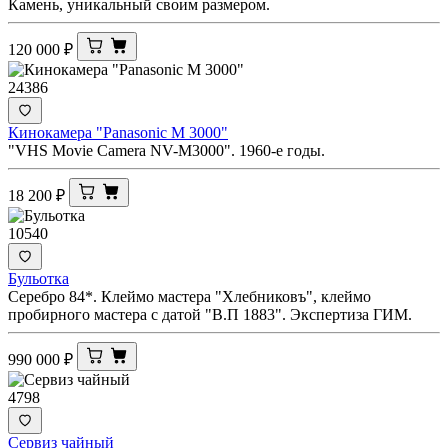
Камень, уникальный своим размером.
120 000
₽
24386
Кинокамера "Panasonic M 3000"
"VHS Movie Camera NV-M3000". 1960-е годы.
18 200
₽
10540
Бульотка
Серебро 84*. Клеймо мастера "Хлебниковъ", клеймо
пробирного мастера с датой "В.П 1883". Экспертиза ГИМ.
990 000
₽
4798
Сервиз чайный