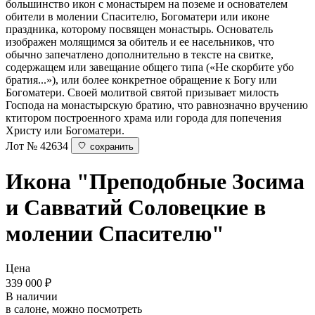
большинство икон с монастырем на поземе и основателем
обители в молении Спасителю, Богоматери или иконе
праздника, которому посвящен монастырь. Основатель
изображен молящимся за обитель и ее насельников, что
обычно запечатлено дополнительно в тексте на свитке,
содержащем или за­вещание общего типа («Не скорбите убо
братия...»), или более конкретное обращение к Богу или
Богоматери. Своей молитвой святой призывает милость
Господа на монастырскую братию, что равнозначно вручению
ктитором построенного храма или города для попечения
Христу или Богоматери.
Лот № 42634
сохранить
Икона "Преподобные Зосима
и Савватий Соловецкие в
молении Спасителю"
Цена
339 000
₽
В наличии
в салоне, можно посмотреть