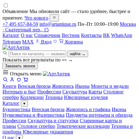
Объявление
Мы обновили сайт — стало удобнее, быстрее и
приятнее.
Что нового
+7 495 657-84-59
info@artantique.ru
Пн–Пт 10:00–19:00
Москва
· Скатертный пер., 15
Каталог
О нас
Справочник
Вестник
Контакты
ВК
WhatsApp
Telegram
MAX
Вход
Корзина
найти →
Показать все результаты по «
»
→
Заказать звонок
Открыть меню
Книги
Венская бронза
Живопись
Иконы
Монеты и медали
Интерьер и быт
Профессии
Скульптура
Карты
Столовое
серебро
Коллекции
Техника
Ювелирные изделия
Каталог
▾
Букинистика
Венская бронза
Живопись и графика
Иконы
Нумизматика и Фалеристика
Предметы интерьера и обихода
Профессии
Скульптура и статуэтки
Старинные карты и
планы
Столовое серебро
Тематические коллекции
Техника и
приборы
Ювелирные украшения
О нас
▾