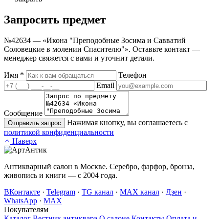
Запросить
предмет
№42634 — «Икона "Преподобные Зосима и Савватий
Соловецкие в молении Спасителю"». Оставьте контакт —
менеджер свяжется с вами и уточнит детали.
Имя
*
Телефон
Email
Сообщение
Нажимая кнопку, вы соглашаетесь с
Отправить запрос
политикой конфиденциальности
Наверх
Антикварный салон в Москве. Серебро, фарфор, бронза,
живопись и книги — с 2004 года.
ВКонтакте
·
Telegram
·
TG канал
·
MAX канал
·
Дзен
·
WhatsApp
·
MAX
Покупателям
Каталог
Вестник антиквара
О салоне
Контакты
Оплата и