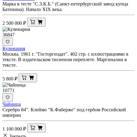
Марка в тесте "С.З.К.Б." (Санкт-петербургский завод купца
Батенина). Начало XIX века.
2 500 000
₽
36847
Кулинария
Москва. 1961 г. "Госторгиздат". 402 стр. с иллюстрациями в
тексте. В издательском тисненом переплете. Маргиналии в
тексте.
5 800
₽
10771
Чайница
Серебро 84". Клеймо "К.Фаберже" под гербом Российской
империи
1 100 000
₽
Закрыть