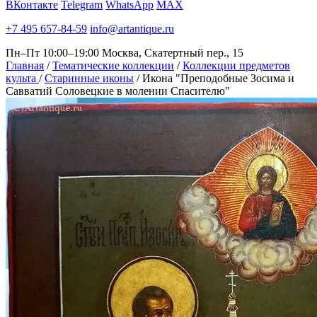
ВКонтакте
Telegram
WhatsApp
MAX
+7 495 657-84-59
info@artantique.ru
Пн–Пт 10:00–19:00
Москва, Скатертный пер., 15
Главная
/
Тематические коллекции
/
Коллекции предметов
культа
/
Старинные иконы
/
Икона "Преподобные Зосима и
Савватий Соловецкие в молении Спасителю"