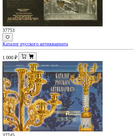
37753
Каталог русского антиквариата
1 000
₽
37745