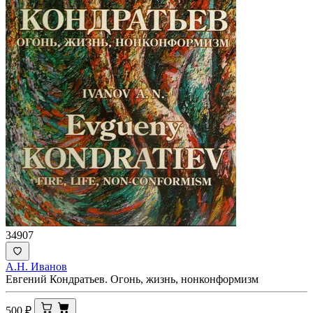
34907
А.Н. Иванов
Евгений Кондратьев. Огонь, жизнь, нонконформизм
500
₽