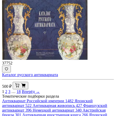
37752
Каталог русского антиквариата
500
₽
1
2
3
…
18
Вперёд →
Тематические подборки раздела
Антиквариат Российской империи
1482
Японский
антиквариат
522
Антикварная живопись
427
Французский
антиквариат
396
Немецкий антиквариат
340
Австрийская
бронза
301
Антикварная иностранная книга
266
Японский