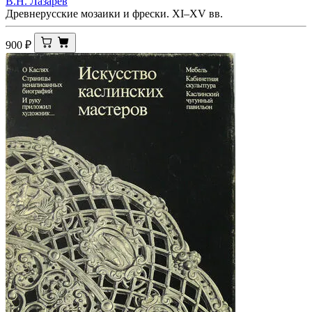
В.Н. Лазарев
Древнерусские мозаики и фрески. XI–XV вв.
900
₽