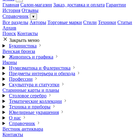
Главная
Салон-магазин
Заказ, доставка и оплата
Гарантии
История
Отзывы
Справочник
▾
Все разделы
Авторы
Торговые марки
Стили
Техники
Статьи
Архив
Поиск
Контакты
Закрыть меню
Букинистика
Венская бронза
Живопись и графика
Иконы
Нумизматика и Фалеристика
Предметы интерьера и обихода
Профессии
Скульптура и статуэтки
Старинные карты и планы
Столовое серебро
Тематические коллекции
Техника и приборы
Ювелирные украшения
О нас
Справочник
Вестник антиквара
Контакты