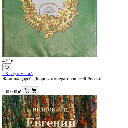
42116
Г.К. Лукомский
Жилища царей. Дворцы императоров всей России
200 000
₽