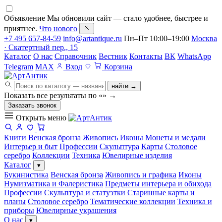
Объявление
Мы обновили сайт — стало удобнее, быстрее и
приятнее.
Что нового
+7 495 657-84-59
info@artantique.ru
Пн–Пт 10:00–19:00
Москва
· Скатертный пер., 15
Каталог
О нас
Справочник
Вестник
Контакты
ВК
WhatsApp
Telegram
MAX
Вход
Корзина
найти →
Показать все результаты по «
»
→
Заказать звонок
Открыть меню
Книги
Венская бронза
Живопись
Иконы
Монеты и медали
Интерьер и быт
Профессии
Скульптура
Карты
Столовое
серебро
Коллекции
Техника
Ювелирные изделия
Каталог
▾
Букинистика
Венская бронза
Живопись и графика
Иконы
Нумизматика и Фалеристика
Предметы интерьера и обихода
Профессии
Скульптура и статуэтки
Старинные карты и
планы
Столовое серебро
Тематические коллекции
Техника и
приборы
Ювелирные украшения
О нас
▾