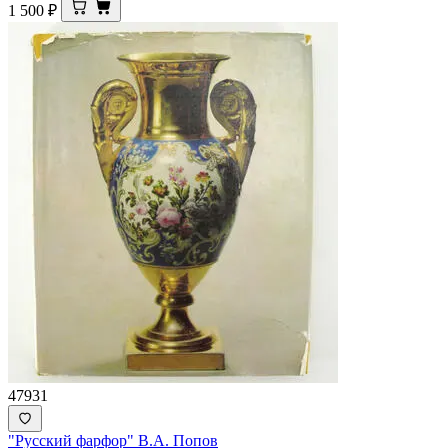
1 500
₽
47931
"Русский фарфор" В.А. Попов