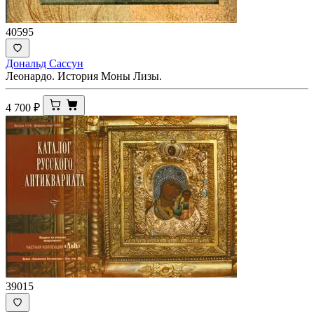
40595
Дональд Сассун
Леонардо. История Моны Лизы.
4 700
₽
39015