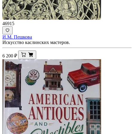
46915
И.М. Пешкова
Искусство каслинских мастеров.
6 200
₽