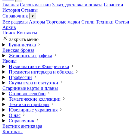
Главная
Салон-магазин
Заказ, доставка и оплата
Гарантии
История
Отзывы
Справочник
▾
Все разделы
Авторы
Торговые марки
Стили
Техники
Статьи
Архив
Поиск
Контакты
Закрыть меню
Букинистика
Венская бронза
Живопись и графика
Иконы
Нумизматика и Фалеристика
Предметы интерьера и обихода
Профессии
Скульптура и статуэтки
Старинные карты и планы
Столовое серебро
Тематические коллекции
Техника и приборы
Ювелирные украшения
О нас
Справочник
Вестник антиквара
Контакты