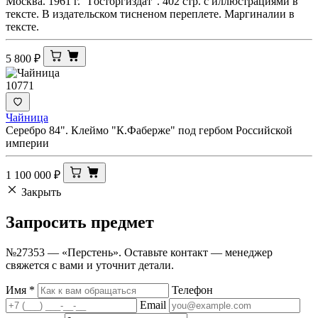
Москва. 1961 г. "Госторгиздат". 402 стр. с иллюстрациями в
тексте. В издательском тисненом переплете. Маргиналии в
тексте.
5 800
₽
10771
Чайница
Серебро 84". Клеймо "К.Фаберже" под гербом Российской
империи
1 100 000
₽
Закрыть
Запросить
предмет
№27353 — «Перстень». Оставьте контакт — менеджер
свяжется с вами и уточнит детали.
Имя
*
Телефон
Email