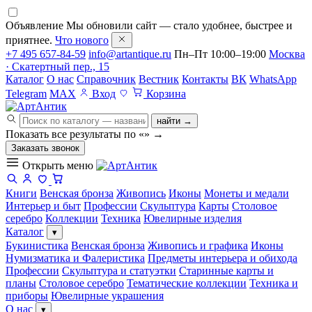
Объявление
Мы обновили сайт — стало удобнее, быстрее и
приятнее.
Что нового
+7 495 657-84-59
info@artantique.ru
Пн–Пт 10:00–19:00
Москва
· Скатертный пер., 15
Каталог
О нас
Справочник
Вестник
Контакты
ВК
WhatsApp
Telegram
MAX
Вход
Корзина
найти →
Показать все результаты по «
»
→
Заказать звонок
Открыть меню
Книги
Венская бронза
Живопись
Иконы
Монеты и медали
Интерьер и быт
Профессии
Скульптура
Карты
Столовое
серебро
Коллекции
Техника
Ювелирные изделия
Каталог
▾
Букинистика
Венская бронза
Живопись и графика
Иконы
Нумизматика и Фалеристика
Предметы интерьера и обихода
Профессии
Скульптура и статуэтки
Старинные карты и
планы
Столовое серебро
Тематические коллекции
Техника и
приборы
Ювелирные украшения
О нас
▾