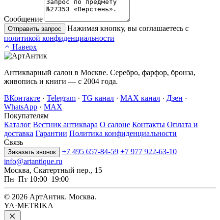
Сообщение
Нажимая кнопку, вы соглашаетесь с
Отправить запрос
политикой конфиденциальности
Наверх
Антикварный салон в Москве. Серебро, фарфор, бронза,
живопись и книги — с 2004 года.
ВКонтакте
·
Telegram
·
TG канал
·
MAX канал
·
Дзен
·
WhatsApp
·
MAX
Покупателям
Каталог
Вестник антиквара
О салоне
Контакты
Оплата и
доставка
Гарантии
Политика конфиденциальности
Связь
+7 495 657-84-59
+7 977 922-63-10
Заказать звонок
info@artantique.ru
Москва, Скатертный пер., 15
Пн–Пт 10:00–19:00
© 2026 АртАнтик. Москва.
YA·METRIKA