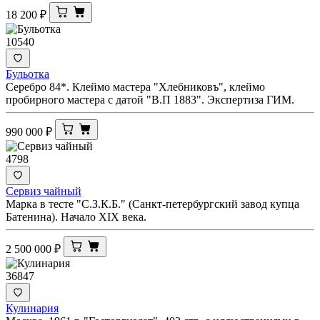
18 200
₽
10540
Бульотка
Серебро 84*. Клеймо мастера "Хлебниковъ", клеймо
пробирного мастера с датой "В.П 1883". Экспертиза ГИМ.
990 000
₽
4798
Сервиз чайный
Марка в тесте "С.З.К.Б." (Санкт-петербургский завод купца
Батенина). Начало XIX века.
2 500 000
₽
36847
Кулинария