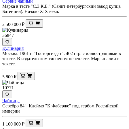
Сервиз чайный
Марка в тесте "С.З.К.Б." (Санкт-петербургский завод купца
Батенина). Начало XIX века.
2 500 000
₽
36847
Кулинария
Москва. 1961 г. "Госторгиздат". 402 стр. с иллюстрациями в
тексте. В издательском тисненом переплете. Маргиналии в
тексте.
5 800
₽
10771
Чайница
Серебро 84". Клеймо "К.Фаберже" под гербом Российской
империи
1 100 000
₽