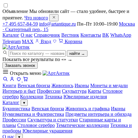
Объявление
Мы обновили сайт — стало удобнее, быстрее и
приятнее.
Что нового
+7 495 657-84-59
info@artantique.ru
Пн–Пт 10:00–19:00
Москва
· Скатертный пер., 15
Каталог
О нас
Справочник
Вестник
Контакты
ВК
WhatsApp
Telegram
MAX
Вход
Корзина
найти →
Показать все результаты по «
»
→
Заказать звонок
Открыть меню
Книги
Венская бронза
Живопись
Иконы
Монеты и медали
Интерьер и быт
Профессии
Скульптура
Карты
Столовое
серебро
Коллекции
Техника
Ювелирные изделия
Каталог
▾
Букинистика
Венская бронза
Живопись и графика
Иконы
Нумизматика и Фалеристика
Предметы интерьера и обихода
Профессии
Скульптура и статуэтки
Старинные карты и
планы
Столовое серебро
Тематические коллекции
Техника и
приборы
Ювелирные украшения
О нас
▾