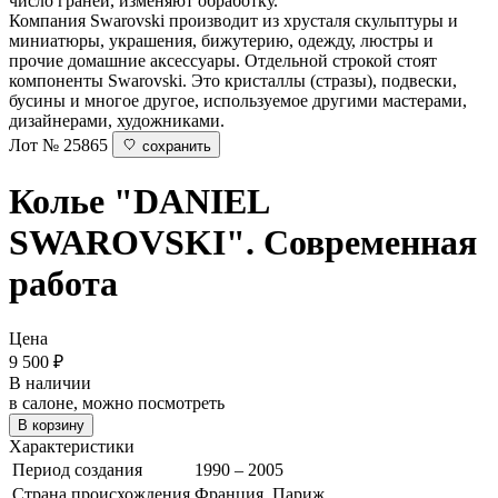
число граней, изменяют обработку.
Компания Swarovski производит из хрусталя скульптуры и
миниатюры, украшения, бижутерию, одежду, люстры и
прочие домашние аксессуары. Отдельной строкой стоят
компоненты Swarovski. Это кристаллы (стразы), подвески,
бусины и многое другое, используемое другими мастерами,
дизайнерами, художниками.
Лот № 25865
сохранить
Колье
"DANIEL
SWAROVSKI". Современная
работа
Цена
9 500
₽
В наличии
в салоне, можно посмотреть
В корзину
Характеристики
Период создания
1990 – 2005
Страна происхождения
Франция, Париж