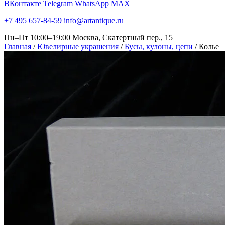
ВКонтакте
Telegram
WhatsApp
MAX
+7 495 657-84-59
info@artantique.ru
Пн–Пт 10:00–19:00
Москва, Скатертный пер., 15
Главная
/
Ювелирные украшения
/
Бусы, кулоны, цепи
/
Колье