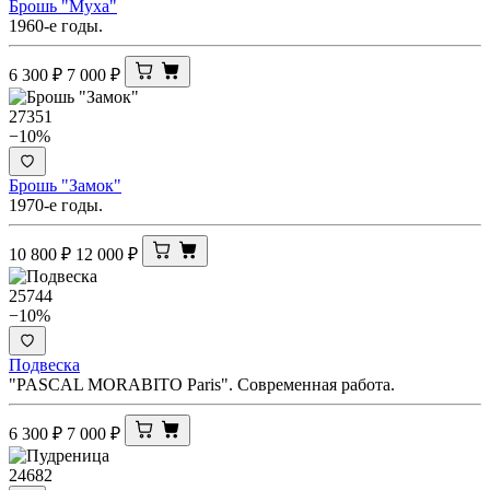
Брошь "Муха"
1960-е годы.
6 300
₽
7 000
₽
27351
−10%
Брошь "Замок"
1970-е годы.
10 800
₽
12 000
₽
25744
−10%
Подвеска
"PASCAL MORABITO Paris". Современная работа.
6 300
₽
7 000
₽
24682