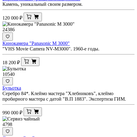
Камень, уникальный своим размером.
120 000
₽
24386
Кинокамера "Panasonic M 3000"
"VHS Movie Camera NV-M3000". 1960-е годы.
18 200
₽
10540
Бульотка
Серебро 84*. Клеймо мастера "Хлебниковъ", клеймо
пробирного мастера с датой "В.П 1883". Экспертиза ГИМ.
990 000
₽
4798