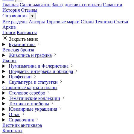
Главная
Салон-магазин
Заказ, доставка и оплата
Гарантии
История
Отзывы
Справочник
▾
Все разделы
Авторы
Торговые марки
Стили
Техники
Статьи
Архив
Поиск
Контакты
Закрыть меню
Букинистика
Венская бронза
Живопись и графика
Иконы
Нумизматика и Фалеристика
Предметы интерьера и обихода
Профессии
Скульптура и статуэтки
Старинные карты и планы
Столовое серебро
Тематические коллекции
Техника и приборы
Ювелирные украшения
О нас
Справочник
Вестник антиквара
Контакты