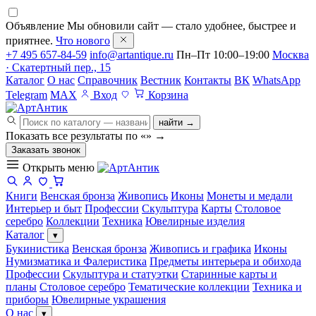
Объявление
Мы обновили сайт — стало удобнее, быстрее и
приятнее.
Что нового
+7 495 657-84-59
info@artantique.ru
Пн–Пт 10:00–19:00
Москва
· Скатертный пер., 15
Каталог
О нас
Справочник
Вестник
Контакты
ВК
WhatsApp
Telegram
MAX
Вход
Корзина
найти →
Показать все результаты по «
»
→
Заказать звонок
Открыть меню
Книги
Венская бронза
Живопись
Иконы
Монеты и медали
Интерьер и быт
Профессии
Скульптура
Карты
Столовое
серебро
Коллекции
Техника
Ювелирные изделия
Каталог
▾
Букинистика
Венская бронза
Живопись и графика
Иконы
Нумизматика и Фалеристика
Предметы интерьера и обихода
Профессии
Скульптура и статуэтки
Старинные карты и
планы
Столовое серебро
Тематические коллекции
Техника и
приборы
Ювелирные украшения
О нас
▾