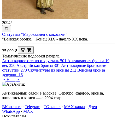
20945
Статуэтка "Марокканец с кокосами"
"Венская бронза". Конец XIX - начало ХХ века.
35 000
₽
Тематические подборки раздела
Антикварное стекло и хрусталь
501
Антиквариат бронза 19
век
350
Австрийская бронза
301
Антикварные бронзовые
статуэтки
273
Скульптуры из бронзы
212
Венская бронза
девушки
16
Наверх
Антикварный салон в Москве. Серебро, фарфор, бронза,
живопись и книги — с 2004 года.
ВКонтакте
·
Telegram
·
TG канал
·
MAX канал
·
Дзен
·
WhatsApp
·
MAX
Покупателям