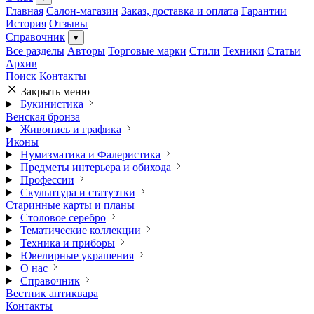
Главная
Салон-магазин
Заказ, доставка и оплата
Гарантии
История
Отзывы
Справочник
▾
Все разделы
Авторы
Торговые марки
Стили
Техники
Статьи
Архив
Поиск
Контакты
Закрыть меню
Букинистика
Венская бронза
Живопись и графика
Иконы
Нумизматика и Фалеристика
Предметы интерьера и обихода
Профессии
Скульптура и статуэтки
Старинные карты и планы
Столовое серебро
Тематические коллекции
Техника и приборы
Ювелирные украшения
О нас
Справочник
Вестник антиквара
Контакты