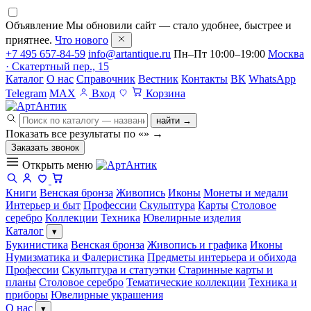
Объявление
Мы обновили сайт — стало удобнее, быстрее и
приятнее.
Что нового
+7 495 657-84-59
info@artantique.ru
Пн–Пт 10:00–19:00
Москва
· Скатертный пер., 15
Каталог
О нас
Справочник
Вестник
Контакты
ВК
WhatsApp
Telegram
MAX
Вход
Корзина
найти →
Показать все результаты по «
»
→
Заказать звонок
Открыть меню
Книги
Венская бронза
Живопись
Иконы
Монеты и медали
Интерьер и быт
Профессии
Скульптура
Карты
Столовое
серебро
Коллекции
Техника
Ювелирные изделия
Каталог
▾
Букинистика
Венская бронза
Живопись и графика
Иконы
Нумизматика и Фалеристика
Предметы интерьера и обихода
Профессии
Скульптура и статуэтки
Старинные карты и
планы
Столовое серебро
Тематические коллекции
Техника и
приборы
Ювелирные украшения
О нас
▾