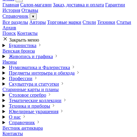
Главная
Салон-магазин
Заказ, доставка и оплата
Гарантии
История
Отзывы
Справочник
▾
Все разделы
Авторы
Торговые марки
Стили
Техники
Статьи
Архив
Поиск
Контакты
Закрыть меню
Букинистика
Венская бронза
Живопись и графика
Иконы
Нумизматика и Фалеристика
Предметы интерьера и обихода
Профессии
Скульптура и статуэтки
Старинные карты и планы
Столовое серебро
Тематические коллекции
Техника и приборы
Ювелирные украшения
О нас
Справочник
Вестник антиквара
Контакты