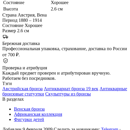
Состояние
Хорошее
Высота
2.6 см
Страна
Австрия, Вена
Период
1880 – 1914
Состояние
Хорошее
Размер
2.6 см
Бережная доставка
Профессиональная упаковка, страхование, доставка по России
от 700 ₽.
Проверка и атрибуция
Каждый предмет проверен и атрибутирован вручную.
Работаем без посредников.
Тэги
Австрийская бронза
Антиквариат бронза 19 век
Антикварные
бронзовые статуэтки
Скульптуры из бронзы
В разделах
Венская бронза
Африканская коллекция
Фигурки детей
Добавлен 9 февраля 2009
Следить за новинками:
Telegram
·