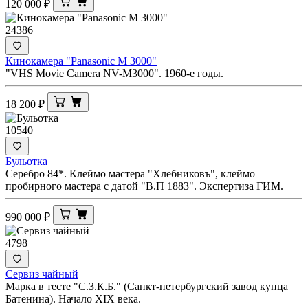
120 000
₽
24386
Кинокамера "Panasonic M 3000"
"VHS Movie Camera NV-M3000". 1960-е годы.
18 200
₽
10540
Бульотка
Серебро 84*. Клеймо мастера "Хлебниковъ", клеймо
пробирного мастера с датой "В.П 1883". Экспертиза ГИМ.
990 000
₽
4798
Сервиз чайный
Марка в тесте "С.З.К.Б." (Санкт-петербургский завод купца
Батенина). Начало XIX века.