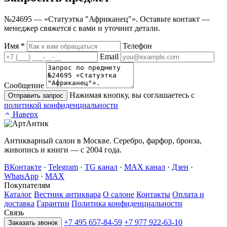
№24695 — «Статуэтка "Африканец"». Оставьте контакт —
менеджер свяжется с вами и уточнит детали.
Имя
*
Телефон
Email
Сообщение
Нажимая кнопку, вы соглашаетесь с
Отправить запрос
политикой конфиденциальности
Наверх
Антикварный салон в Москве. Серебро, фарфор, бронза,
живопись и книги — с 2004 года.
ВКонтакте
·
Telegram
·
TG канал
·
MAX канал
·
Дзен
·
WhatsApp
·
MAX
Покупателям
Каталог
Вестник антиквара
О салоне
Контакты
Оплата и
доставка
Гарантии
Политика конфиденциальности
Связь
+7 495 657-84-59
+7 977 922-63-10
Заказать звонок