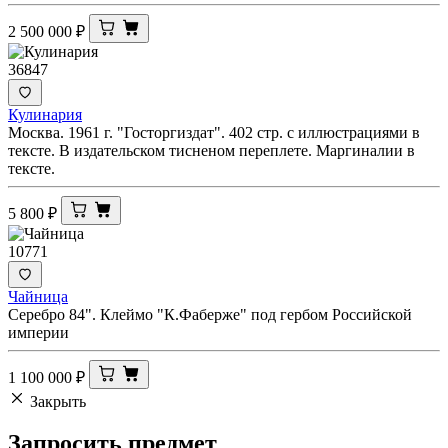
2 500 000
₽
36847
Кулинария
Москва. 1961 г. "Госторгиздат". 402 стр. с иллюстрациями в
тексте. В издательском тисненом переплете. Маргиналии в
тексте.
5 800
₽
10771
Чайница
Серебро 84". Клеймо "К.Фаберже" под гербом Российской
империи
1 100 000
₽
Закрыть
Запросить
предмет