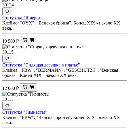
30124
Статуэтка "Ящерица"
Клеймо: "OYX". "Венская бронза". Конец XIX - начало ХХ
века.
10 500
₽
30115
Статуэтка "Сидящая девушка в платье"
Клейма: "FBW", "BERMANN", "GESСHUTZT". "Венская
бронза". Конец XIX - начало XX века.
12 000
₽
30111
Статуэтка "Гимнасты"
Клеймо: "FBW". "Венская бронза". Конец XIX - начало XX
века.