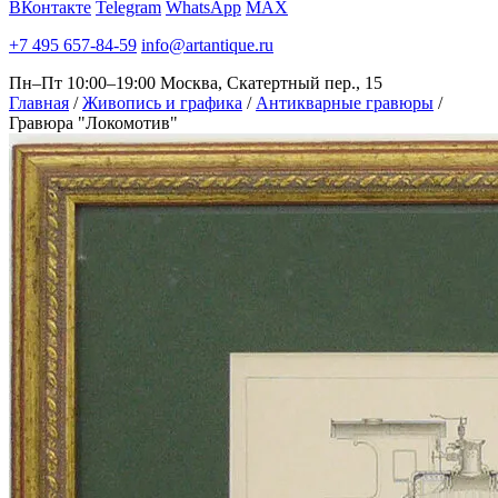
ВКонтакте
Telegram
WhatsApp
MAX
+7 495 657-84-59
info@artantique.ru
Пн–Пт 10:00–19:00
Москва, Скатертный пер., 15
Главная
/
Живопись и графика
/
Антикварные гравюры
/
Гравюра "Локомотив"