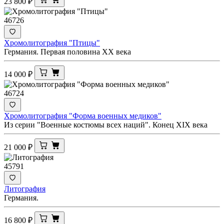
23 800
₽
46726
Хромолитография "Птицы"
Германия. Первая половина ХХ века
14 000
₽
46724
Хромолитография "Форма военных медиков"
Из серии "Военные костюмы всех наций". Конец ХIX века
21 000
₽
45791
Литография
Германия.
16 800
₽