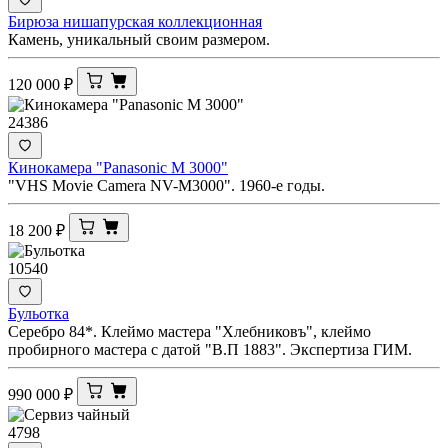
Бирюза нишапурская коллекционная
Камень, уникальный своим размером.
120 000
₽
24386
Кинокамера "Panasonic M 3000"
"VHS Movie Camera NV-M3000". 1960-е годы.
18 200
₽
10540
Бульотка
Серебро 84*. Клеймо мастера "Хлебниковъ", клеймо
пробирного мастера с датой "В.П 1883". Экспертиза ГИМ.
990 000
₽
4798