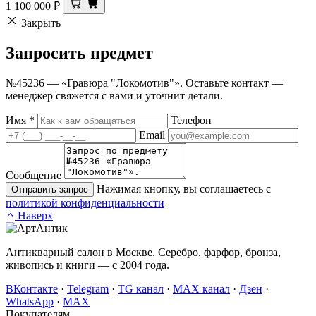
1 100 000
₽
Закрыть
Запросить
предмет
№45236 — «Гравюра "Локомотив"». Оставьте контакт —
менеджер свяжется с вами и уточнит детали.
Имя
*
Телефон
Email
Сообщение
Нажимая кнопку, вы соглашаетесь с
Отправить запрос
политикой конфиденциальности
Наверх
Антикварный салон в Москве. Серебро, фарфор, бронза,
живопись и книги — с 2004 года.
ВКонтакте
·
Telegram
·
TG канал
·
MAX канал
·
Дзен
·
WhatsApp
·
MAX
Покупателям