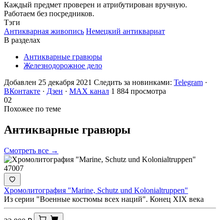
Каждый предмет проверен и атрибутирован вручную.
Работаем без посредников.
Тэги
Антикварная живопись
Немецкий антиквариат
В разделах
Антикварные гравюры
Железнодорожное дело
Добавлен 25 декабря 2021
Следить за новинками:
Telegram
·
ВКонтакте
·
Дзен
·
MAX канал
1 884 просмотра
02
Похожее по теме
Антикварные
гравюры
Смотреть все →
47007
Хромолитография "Мarine, Schutz und Kolonialtruppen"
Из серии "Военные костюмы всех наций". Конец ХIX века