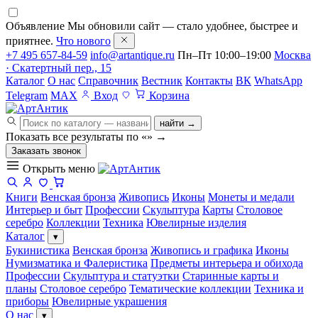
Объявление
Мы обновили сайт — стало удобнее, быстрее и
приятнее.
Что нового
+7 495 657-84-59
info@artantique.ru
Пн–Пт 10:00–19:00
Москва
· Скатертный пер., 15
Каталог
О нас
Справочник
Вестник
Контакты
ВК
WhatsApp
Telegram
MAX
Вход
Корзина
найти →
Показать все результаты по «
»
→
Заказать звонок
Открыть меню
Книги
Венская бронза
Живопись
Иконы
Монеты и медали
Интерьер и быт
Профессии
Скульптура
Карты
Столовое
серебро
Коллекции
Техника
Ювелирные изделия
Каталог
▾
Букинистика
Венская бронза
Живопись и графика
Иконы
Нумизматика и Фалеристика
Предметы интерьера и обихода
Профессии
Скульптура и статуэтки
Старинные карты и
планы
Столовое серебро
Тематические коллекции
Техника и
приборы
Ювелирные украшения
О нас
▾