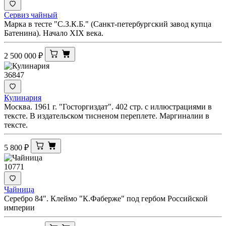
Сервиз чайный
Марка в тесте "С.З.К.Б." (Санкт-петербургский завод купца
Батенина). Начало XIX века.
2 500 000
₽
36847
Кулинария
Москва. 1961 г. "Госторгиздат". 402 стр. с иллюстрациями в
тексте. В издательском тисненом переплете. Маргиналии в
тексте.
5 800
₽
10771
Чайница
Серебро 84". Клеймо "К.Фаберже" под гербом Российской
империи