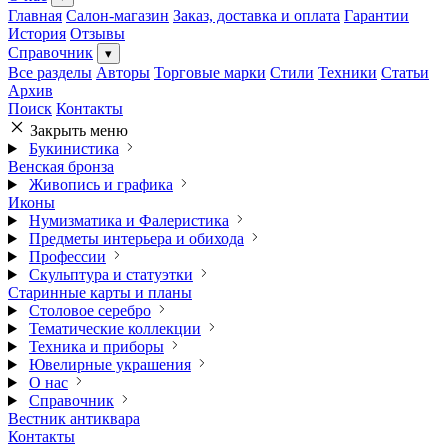
Главная
Салон-магазин
Заказ, доставка и оплата
Гарантии
История
Отзывы
Справочник
▾
Все разделы
Авторы
Торговые марки
Стили
Техники
Статьи
Архив
Поиск
Контакты
Закрыть меню
Букинистика
Венская бронза
Живопись и графика
Иконы
Нумизматика и Фалеристика
Предметы интерьера и обихода
Профессии
Скульптура и статуэтки
Старинные карты и планы
Столовое серебро
Тематические коллекции
Техника и приборы
Ювелирные украшения
О нас
Справочник
Вестник антиквара
Контакты