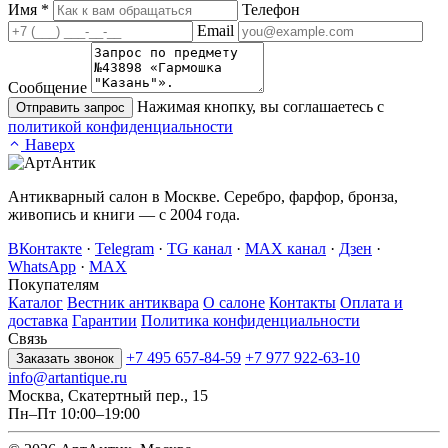
Имя
*
Телефон
Email
Сообщение
Нажимая кнопку, вы соглашаетесь с
Отправить запрос
политикой конфиденциальности
Наверх
Антикварный салон в Москве. Серебро, фарфор, бронза,
живопись и книги — с 2004 года.
ВКонтакте
·
Telegram
·
TG канал
·
MAX канал
·
Дзен
·
WhatsApp
·
MAX
Покупателям
Каталог
Вестник антиквара
О салоне
Контакты
Оплата и
доставка
Гарантии
Политика конфиденциальности
Связь
+7 495 657-84-59
+7 977 922-63-10
Заказать звонок
info@artantique.ru
Москва, Скатертный пер., 15
Пн–Пт 10:00–19:00