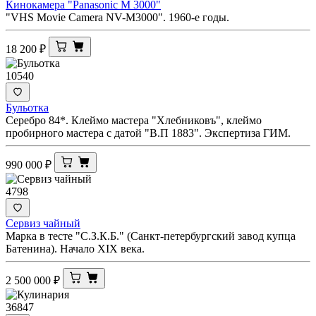
Кинокамера "Panasonic M 3000"
"VHS Movie Camera NV-M3000". 1960-е годы.
18 200
₽
10540
Бульотка
Серебро 84*. Клеймо мастера "Хлебниковъ", клеймо
пробирного мастера с датой "В.П 1883". Экспертиза ГИМ.
990 000
₽
4798
Сервиз чайный
Марка в тесте "С.З.К.Б." (Санкт-петербургский завод купца
Батенина). Начало XIX века.
2 500 000
₽
36847