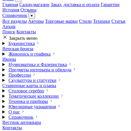
Главная
Салон-магазин
Заказ, доставка и оплата
Гарантии
История
Отзывы
Справочник
▾
Все разделы
Авторы
Торговые марки
Стили
Техники
Статьи
Архив
Поиск
Контакты
Закрыть меню
Букинистика
Венская бронза
Живопись и графика
Иконы
Нумизматика и Фалеристика
Предметы интерьера и обихода
Профессии
Скульптура и статуэтки
Старинные карты и планы
Столовое серебро
Тематические коллекции
Техника и приборы
Ювелирные украшения
О нас
Справочник
Вестник антиквара
Контакты