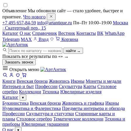
Объявление
Мы обновили сайт — стало удобнее, быстрее и
приятнее.
Что нового
+7 495 657-84-59
info@artantique.ru
Пн–Пт 10:00–19:00
Москва
· Скатертный пер., 15
Каталог
О нас
Справочник
Вестник
Контакты
ВК
WhatsApp
Telegram
MAX
Вход
Корзина
найти →
Показать все результаты по «
»
→
Заказать звонок
Открыть меню
Книги
Венская бронза
Живопись
Иконы
Монеты и медали
Интерьер и быт
Профессии
Скульптура
Карты
Столовое
серебро
Коллекции
Техника
Ювелирные изделия
Каталог
▾
Букинистика
Венская бронза
Живопись и графика
Иконы
Нумизматика и Фалеристика
Предметы интерьера и обихода
Профессии
Скульптура и статуэтки
Старинные карты и
планы
Столовое серебро
Тематические коллекции
Техника и
приборы
Ювелирные украшения
О нас
▾