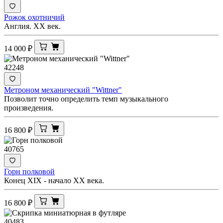
Рожок охотничий
Англия. XX век.
14 000
₽
42248
Метроном механический "Wittner"
Позволит точно определить темп музыкального
произведения.
16 800
₽
40765
Горн полковой
Конец XIX - начало ХХ века.
16 800
₽
40483