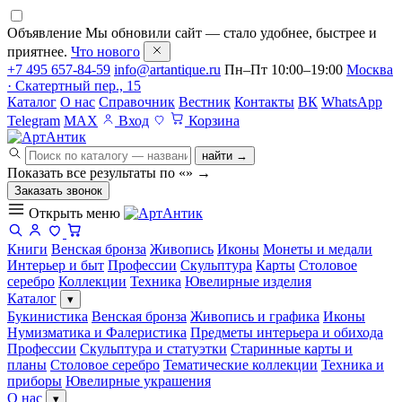
Объявление
Мы обновили сайт — стало удобнее, быстрее и
приятнее.
Что нового
+7 495 657-84-59
info@artantique.ru
Пн–Пт 10:00–19:00
Москва
· Скатертный пер., 15
Каталог
О нас
Справочник
Вестник
Контакты
ВК
WhatsApp
Telegram
MAX
Вход
Корзина
найти →
Показать все результаты по «
»
→
Заказать звонок
Открыть меню
Книги
Венская бронза
Живопись
Иконы
Монеты и медали
Интерьер и быт
Профессии
Скульптура
Карты
Столовое
серебро
Коллекции
Техника
Ювелирные изделия
Каталог
▾
Букинистика
Венская бронза
Живопись и графика
Иконы
Нумизматика и Фалеристика
Предметы интерьера и обихода
Профессии
Скульптура и статуэтки
Старинные карты и
планы
Столовое серебро
Тематические коллекции
Техника и
приборы
Ювелирные украшения
О нас
▾