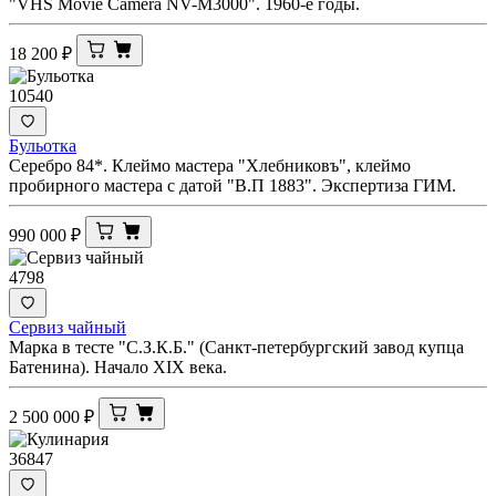
"VHS Movie Camera NV-M3000". 1960-е годы.
18 200
₽
10540
Бульотка
Серебро 84*. Клеймо мастера "Хлебниковъ", клеймо
пробирного мастера с датой "В.П 1883". Экспертиза ГИМ.
990 000
₽
4798
Сервиз чайный
Марка в тесте "С.З.К.Б." (Санкт-петербургский завод купца
Батенина). Начало XIX века.
2 500 000
₽
36847