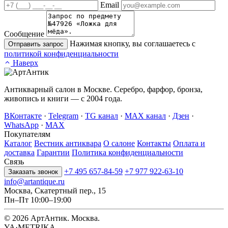
Email
Сообщение
Нажимая кнопку, вы соглашаетесь с
Отправить запрос
политикой конфиденциальности
Наверх
Антикварный салон в Москве. Серебро, фарфор, бронза,
живопись и книги — с 2004 года.
ВКонтакте
·
Telegram
·
TG канал
·
MAX канал
·
Дзен
·
WhatsApp
·
MAX
Покупателям
Каталог
Вестник антиквара
О салоне
Контакты
Оплата и
доставка
Гарантии
Политика конфиденциальности
Связь
+7 495 657-84-59
+7 977 922-63-10
Заказать звонок
info@artantique.ru
Москва, Скатертный пер., 15
Пн–Пт 10:00–19:00
© 2026 АртАнтик. Москва.
YA·METRIKA