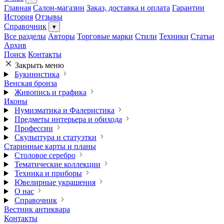
Главная
Салон-магазин
Заказ, доставка и оплата
Гарантии
История
Отзывы
Справочник
▾
Все разделы
Авторы
Торговые марки
Стили
Техники
Статьи
Архив
Поиск
Контакты
Закрыть меню
Букинистика
Венская бронза
Живопись и графика
Иконы
Нумизматика и Фалеристика
Предметы интерьера и обихода
Профессии
Скульптура и статуэтки
Старинные карты и планы
Столовое серебро
Тематические коллекции
Техника и приборы
Ювелирные украшения
О нас
Справочник
Вестник антиквара
Контакты