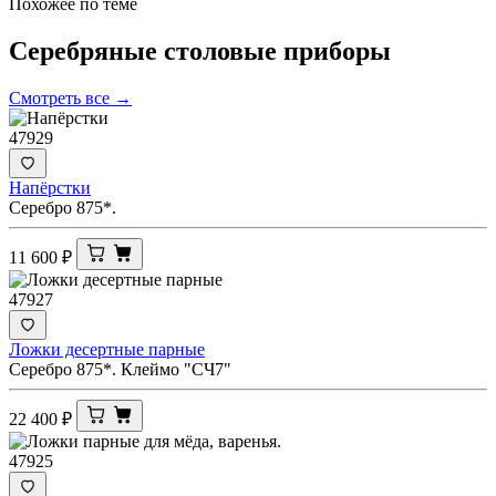
Похожее по теме
Серебряные столовые
приборы
Смотреть все →
47929
Напёрстки
Серебро 875*.
11 600
₽
47927
Ложки десертные парные
Серебро 875*. Клеймо "СЧ7"
22 400
₽
47925