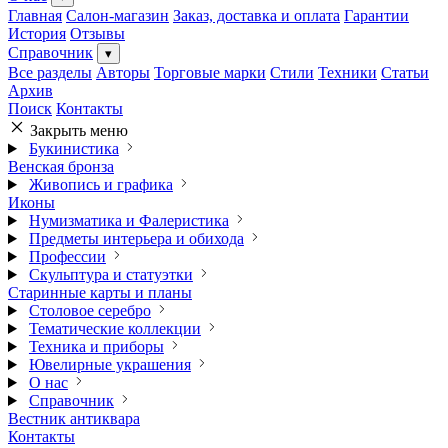
Главная
Салон-магазин
Заказ, доставка и оплата
Гарантии
История
Отзывы
Справочник
▾
Все разделы
Авторы
Торговые марки
Стили
Техники
Статьи
Архив
Поиск
Контакты
Закрыть меню
Букинистика
Венская бронза
Живопись и графика
Иконы
Нумизматика и Фалеристика
Предметы интерьера и обихода
Профессии
Скульптура и статуэтки
Старинные карты и планы
Столовое серебро
Тематические коллекции
Техника и приборы
Ювелирные украшения
О нас
Справочник
Вестник антиквара
Контакты