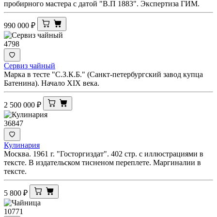
пробирного мастера с датой "В.П 1883". Экспертиза ГИМ.
990 000
₽
4798
Сервиз чайный
Марка в тесте "С.З.К.Б." (Санкт-петербургский завод купца
Батенина). Начало XIX века.
2 500 000
₽
36847
Кулинария
Москва. 1961 г. "Госторгиздат". 402 стр. с иллюстрациями в
тексте. В издательском тисненом переплете. Маргиналии в
тексте.
5 800
₽
10771