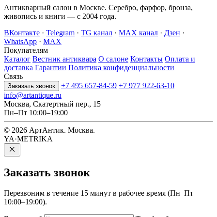
Антикварный салон в Москве. Серебро, фарфор, бронза,
живопись и книги — с 2004 года.
ВКонтакте
·
Telegram
·
TG канал
·
MAX канал
·
Дзен
·
WhatsApp
·
MAX
Покупателям
Каталог
Вестник антиквара
О салоне
Контакты
Оплата и
доставка
Гарантии
Политика конфиденциальности
Связь
+7 495 657-84-59
+7 977 922-63-10
Заказать звонок
info@artantique.ru
Москва, Скатертный пер., 15
Пн–Пт 10:00–19:00
© 2026 АртАнтик. Москва.
YA·METRIKA
Заказать
звонок
Перезвоним в течение 15 минут в рабочее время (Пн–Пт
10:00–19:00).