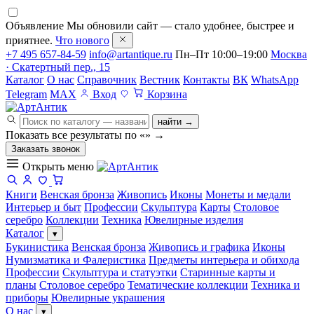
Объявление
Мы обновили сайт — стало удобнее, быстрее и
приятнее.
Что нового
+7 495 657-84-59
info@artantique.ru
Пн–Пт 10:00–19:00
Москва
· Скатертный пер., 15
Каталог
О нас
Справочник
Вестник
Контакты
ВК
WhatsApp
Telegram
MAX
Вход
Корзина
найти →
Показать все результаты по «
»
→
Заказать звонок
Открыть меню
Книги
Венская бронза
Живопись
Иконы
Монеты и медали
Интерьер и быт
Профессии
Скульптура
Карты
Столовое
серебро
Коллекции
Техника
Ювелирные изделия
Каталог
▾
Букинистика
Венская бронза
Живопись и графика
Иконы
Нумизматика и Фалеристика
Предметы интерьера и обихода
Профессии
Скульптура и статуэтки
Старинные карты и
планы
Столовое серебро
Тематические коллекции
Техника и
приборы
Ювелирные украшения
О нас
▾