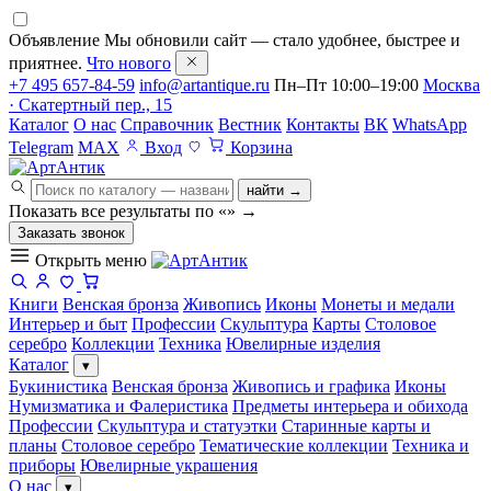
Объявление
Мы обновили сайт — стало удобнее, быстрее и
приятнее.
Что нового
+7 495 657-84-59
info@artantique.ru
Пн–Пт 10:00–19:00
Москва
· Скатертный пер., 15
Каталог
О нас
Справочник
Вестник
Контакты
ВК
WhatsApp
Telegram
MAX
Вход
Корзина
найти →
Показать все результаты по «
»
→
Заказать звонок
Открыть меню
Книги
Венская бронза
Живопись
Иконы
Монеты и медали
Интерьер и быт
Профессии
Скульптура
Карты
Столовое
серебро
Коллекции
Техника
Ювелирные изделия
Каталог
▾
Букинистика
Венская бронза
Живопись и графика
Иконы
Нумизматика и Фалеристика
Предметы интерьера и обихода
Профессии
Скульптура и статуэтки
Старинные карты и
планы
Столовое серебро
Тематические коллекции
Техника и
приборы
Ювелирные украшения
О нас
▾