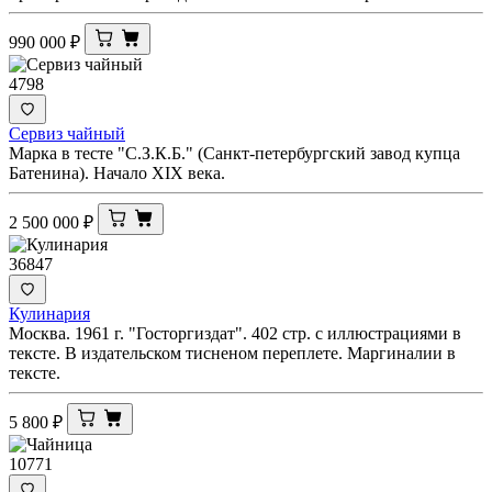
990 000
₽
4798
Сервиз чайный
Марка в тесте "С.З.К.Б." (Санкт-петербургский завод купца
Батенина). Начало XIX века.
2 500 000
₽
36847
Кулинария
Москва. 1961 г. "Госторгиздат". 402 стр. с иллюстрациями в
тексте. В издательском тисненом переплете. Маргиналии в
тексте.
5 800
₽
10771