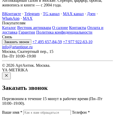
Антикварный салон в Москве. Серебро, фарфор, бронза,
живопись и книги — с 2004 года.
ВКонтакте
·
Telegram
·
TG канал
·
MAX канал
·
Дзен
·
WhatsApp
·
MAX
Покупателям
Каталог
Вестник антиквара
О салоне
Контакты
Оплата и
доставка
Гарантии
Политика конфиденциальности
Связь
+7 495 657-84-59
+7 977 922-63-10
Заказать звонок
info@artantique.ru
Москва, Скатертный пер., 15
Пн–Пт 10:00–19:00
© 2026 АртАнтик. Москва.
YA·METRIKA
Заказать
звонок
Перезвоним в течение 15 минут в рабочее время (Пн–Пт
10:00–19:00).
Ваше имя
*
Телефон
*