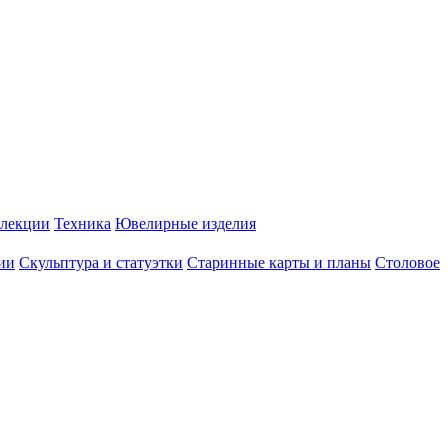
лекции
Техника
Ювелирные изделия
ии
Скульптура и статуэтки
Старинные карты и планы
Столовое