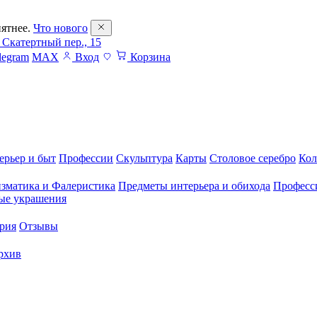
ятнее.
Что нового
 Скатертный пер., 15
legram
MAX
Вход
Корзина
ерьер и быт
Профессии
Скульптура
Карты
Столовое серебро
Кол
зматика и Фалеристика
Предметы интерьера и обихода
Професс
ые украшения
рия
Отзывы
рхив