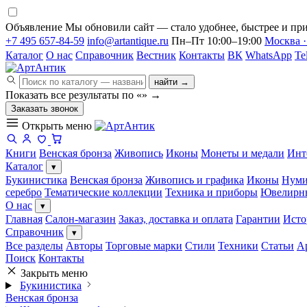
Объявление
Мы обновили сайт — стало удобнее, быстрее и при
+7 495 657-84-59
info@artantique.ru
Пн–Пт 10:00–19:00
Москва ·
Каталог
О нас
Справочник
Вестник
Контакты
ВК
WhatsApp
Te
найти →
Показать все результаты по «
»
→
Заказать звонок
Открыть меню
Книги
Венская бронза
Живопись
Иконы
Монеты и медали
Инт
Каталог
▾
Букинистика
Венская бронза
Живопись и графика
Иконы
Нуми
серебро
Тематические коллекции
Техника и приборы
Ювелирн
О нас
▾
Главная
Салон-магазин
Заказ, доставка и оплата
Гарантии
Исто
Справочник
▾
Все разделы
Авторы
Торговые марки
Стили
Техники
Статьи
А
Поиск
Контакты
Закрыть меню
Букинистика
Венская бронза