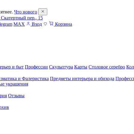
ятнее.
Что нового
 Скатертный пер., 15
legram
MAX
Вход
Корзина
ерьер и быт
Профессии
Скульптура
Карты
Столовое серебро
Кол
зматика и Фалеристика
Предметы интерьера и обихода
Професс
ые украшения
рия
Отзывы
рхив