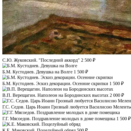
С.Ю. Жуковский. "Последний аккорд"
2 500 ₽
Б.М. Кустодиев. Девушка на Волге
1 500 ₽
Б.М. Кустодиев. Эскиз декорации. Осенние скрипки
1 500 ₽
В.П. Верещагин. Наполеон на Бородинских высотах
2 000 ₽
Г.С. Седов. Царь Иоанн Грозный любуется Василисою Мелент
Г.Г. Мясоедов. Поздравление молодых в доме помещика
1 500 ₽
К.Е. Маковский. Поцелуйный обряд
500 ₽