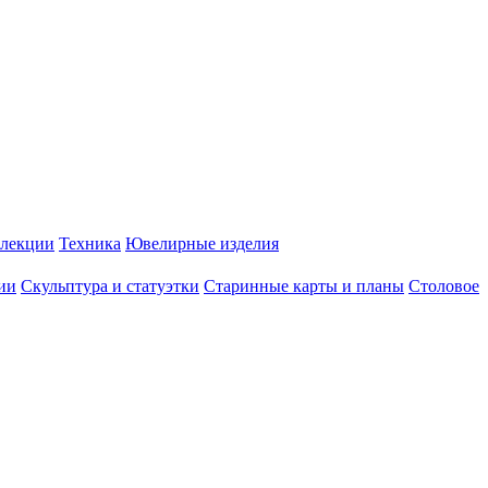
лекции
Техника
Ювелирные изделия
ии
Скульптура и статуэтки
Старинные карты и планы
Столовое