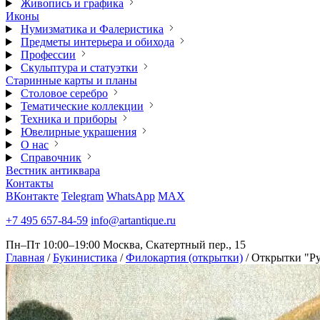
Живопись и графика
Иконы
Нумизматика и Фалеристика
Предметы интерьера и обихода
Профессии
Скульптура и статуэтки
Старинные карты и планы
Столовое серебро
Тематические коллекции
Техника и приборы
Ювелирные украшения
О нас
Справочник
Вестник антиквара
Контакты
ВКонтакте
Telegram
WhatsApp
MAX
+7 495 657-84-59
info@artantique.ru
Пн–Пт 10:00–19:00
Москва, Скатертный пер., 15
Главная
/
Букинистика
/
Филокартия (открытки)
/
Открытки "Ру