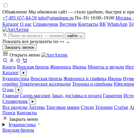
Объявление
Мы обновили сайт — стало удобнее, быстрее и при
+7 495 657-84-59
info@artantique.ru
Пн–Пт 10:00–19:00
Москва ·
Каталог
О нас
Справочник
Вестник
Контакты
ВК
WhatsApp
Te
найти →
Показать все результаты по «
»
→
Заказать звонок
Открыть меню
Книги
Венская бронза
Живопись
Иконы
Монеты и медали
Инт
Каталог
▾
Букинистика
Венская бронза
Живопись и графика
Иконы
Нуми
серебро
Тематические коллекции
Техника и приборы
Ювелирн
О нас
▾
Главная
Салон-магазин
Заказ, доставка и оплата
Гарантии
Исто
Справочник
▾
Все разделы
Авторы
Торговые марки
Стили
Техники
Статьи
А
Поиск
Контакты
Закрыть меню
Букинистика
Венская бронза