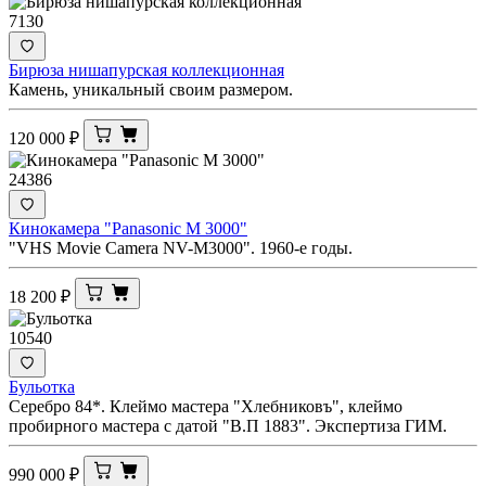
7130
Бирюза нишапурская коллекционная
Камень, уникальный своим размером.
120 000
₽
24386
Кинокамера "Panasonic M 3000"
"VHS Movie Camera NV-M3000". 1960-е годы.
18 200
₽
10540
Бульотка
Серебро 84*. Клеймо мастера "Хлебниковъ", клеймо
пробирного мастера с датой "В.П 1883". Экспертиза ГИМ.
990 000
₽