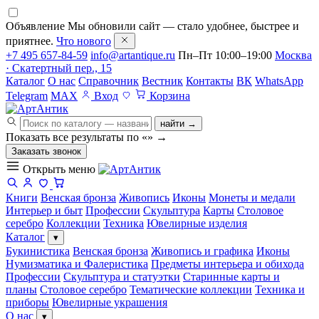
Объявление
Мы обновили сайт — стало удобнее, быстрее и
приятнее.
Что нового
+7 495 657-84-59
info@artantique.ru
Пн–Пт 10:00–19:00
Москва
· Скатертный пер., 15
Каталог
О нас
Справочник
Вестник
Контакты
ВК
WhatsApp
Telegram
MAX
Вход
Корзина
найти →
Показать все результаты по «
»
→
Заказать звонок
Открыть меню
Книги
Венская бронза
Живопись
Иконы
Монеты и медали
Интерьер и быт
Профессии
Скульптура
Карты
Столовое
серебро
Коллекции
Техника
Ювелирные изделия
Каталог
▾
Букинистика
Венская бронза
Живопись и графика
Иконы
Нумизматика и Фалеристика
Предметы интерьера и обихода
Профессии
Скульптура и статуэтки
Старинные карты и
планы
Столовое серебро
Тематические коллекции
Техника и
приборы
Ювелирные украшения
О нас
▾