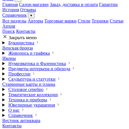
Главная
Салон-магазин
Заказ, доставка и оплата
Гарантии
История
Отзывы
Справочник
▾
Все разделы
Авторы
Торговые марки
Стили
Техники
Статьи
Архив
Поиск
Контакты
Закрыть меню
Букинистика
Венская бронза
Живопись и графика
Иконы
Нумизматика и Фалеристика
Предметы интерьера и обихода
Профессии
Скульптура и статуэтки
Старинные карты и планы
Столовое серебро
Тематические коллекции
Техника и приборы
Ювелирные украшения
О нас
Справочник
Вестник антиквара
Контакты