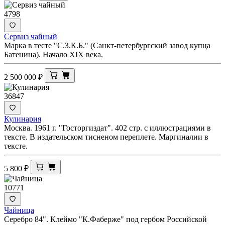
4798
Сервиз чайный
Марка в тесте "С.З.К.Б." (Санкт-петербургский завод купца
Батенина). Начало XIX века.
2 500 000
₽
36847
Кулинария
Москва. 1961 г. "Госторгиздат". 402 стр. с иллюстрациями в
тексте. В издательском тисненом переплете. Маргиналии в
тексте.
5 800
₽
10771
Чайница
Серебро 84". Клеймо "К.Фаберже" под гербом Российской