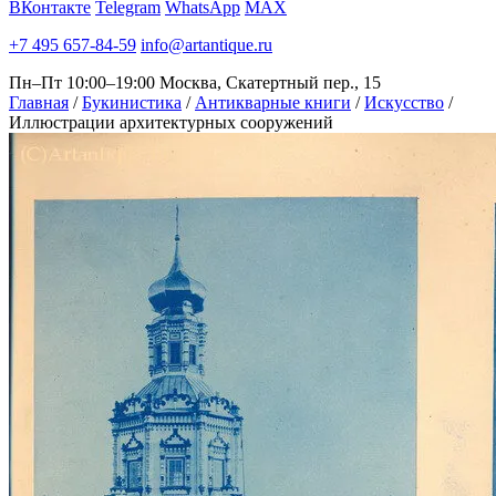
ВКонтакте
Telegram
WhatsApp
MAX
+7 495 657-84-59
info@artantique.ru
Пн–Пт 10:00–19:00
Москва, Скатертный пер., 15
Главная
/
Букинистика
/
Антикварные книги
/
Искусство
/
Иллюстрации архитектурных сооружений