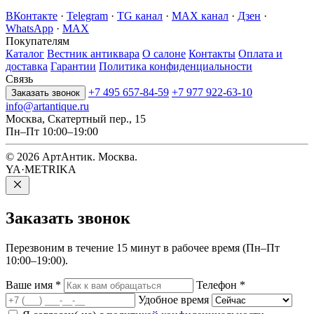
ВКонтакте
·
Telegram
·
TG канал
·
MAX канал
·
Дзен
·
WhatsApp
·
MAX
Покупателям
Каталог
Вестник антиквара
О салоне
Контакты
Оплата и
доставка
Гарантии
Политика конфиденциальности
Связь
+7 495 657-84-59
+7 977 922-63-10
Заказать звонок
info@artantique.ru
Москва, Скатертный пер., 15
Пн–Пт 10:00–19:00
© 2026 АртАнтик. Москва.
YA·METRIKA
Заказать
звонок
Перезвоним в течение 15 минут в рабочее время (Пн–Пт
10:00–19:00).
Ваше имя
*
Телефон
*
Удобное время