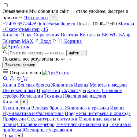
Объявление
Мы обновили сайт — стало удобнее, быстрее и
приятнее.
Что нового
+7 495 657-84-59
info@artantique.ru
Пн–Пт 10:00–19:00
Москва
· Скатертный пер., 15
Каталог
О нас
Справочник
Вестник
Контакты
ВК
WhatsApp
Telegram
MAX
Вход
Корзина
найти →
Показать все результаты по «
»
→
Заказать звонок
Открыть меню
Книги
Венская бронза
Живопись
Иконы
Монеты и медали
Интерьер и быт
Профессии
Скульптура
Карты
Столовое
серебро
Коллекции
Техника
Ювелирные изделия
Каталог
▾
Букинистика
Венская бронза
Живопись и графика
Иконы
Нумизматика и Фалеристика
Предметы интерьера и обихода
Профессии
Скульптура и статуэтки
Старинные карты и
планы
Столовое серебро
Тематические коллекции
Техника и
приборы
Ювелирные украшения
О нас
▾