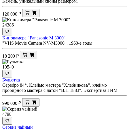
Камень, уникальный своим размером.
120 000
₽
24386
Кинокамера "Panasonic M 3000"
"VHS Movie Camera NV-M3000". 1960-е годы.
18 200
₽
10540
Бульотка
Серебро 84*. Клеймо мастера "Хлебниковъ", клеймо
пробирного мастера с датой "В.П 1883". Экспертиза ГИМ.
990 000
₽
4798
Сервиз чайный