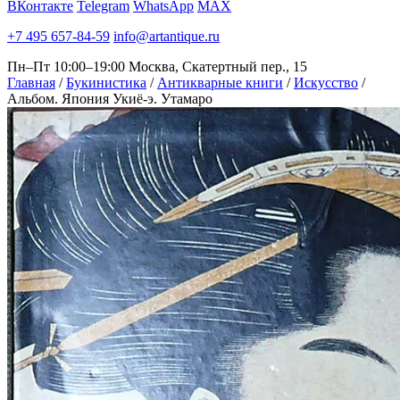
ВКонтакте
Telegram
WhatsApp
MAX
+7 495 657-84-59
info@artantique.ru
Пн–Пт 10:00–19:00
Москва, Скатертный пер., 15
Главная
/
Букинистика
/
Антикварные книги
/
Искусство
/
Альбом. Япония Укиё-э. Утамаро