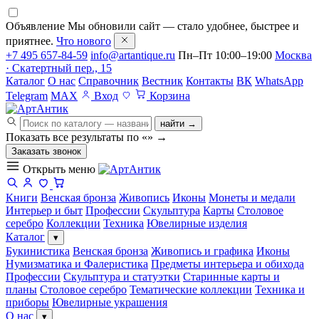
Объявление
Мы обновили сайт — стало удобнее, быстрее и
приятнее.
Что нового
+7 495 657-84-59
info@artantique.ru
Пн–Пт 10:00–19:00
Москва
· Скатертный пер., 15
Каталог
О нас
Справочник
Вестник
Контакты
ВК
WhatsApp
Telegram
MAX
Вход
Корзина
найти →
Показать все результаты по «
»
→
Заказать звонок
Открыть меню
Книги
Венская бронза
Живопись
Иконы
Монеты и медали
Интерьер и быт
Профессии
Скульптура
Карты
Столовое
серебро
Коллекции
Техника
Ювелирные изделия
Каталог
▾
Букинистика
Венская бронза
Живопись и графика
Иконы
Нумизматика и Фалеристика
Предметы интерьера и обихода
Профессии
Скульптура и статуэтки
Старинные карты и
планы
Столовое серебро
Тематические коллекции
Техника и
приборы
Ювелирные украшения
О нас
▾