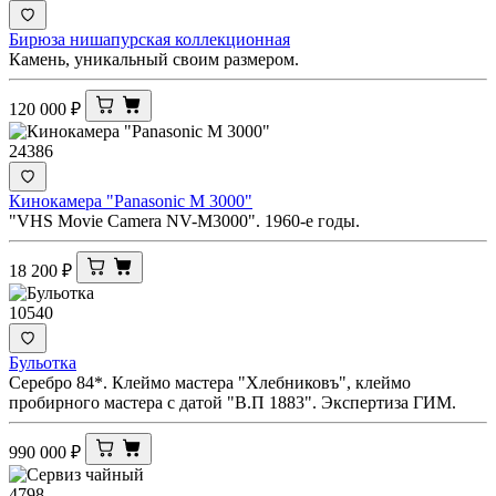
Бирюза нишапурская коллекционная
Камень, уникальный своим размером.
120 000
₽
24386
Кинокамера "Panasonic M 3000"
"VHS Movie Camera NV-M3000". 1960-е годы.
18 200
₽
10540
Бульотка
Серебро 84*. Клеймо мастера "Хлебниковъ", клеймо
пробирного мастера с датой "В.П 1883". Экспертиза ГИМ.
990 000
₽
4798