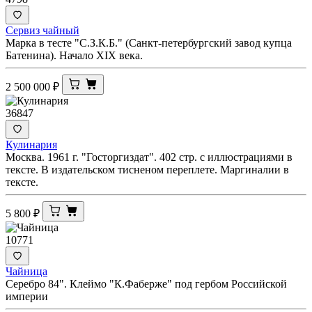
Сервиз чайный
Марка в тесте "С.З.К.Б." (Санкт-петербургский завод купца
Батенина). Начало XIX века.
2 500 000
₽
36847
Кулинария
Москва. 1961 г. "Госторгиздат". 402 стр. с иллюстрациями в
тексте. В издательском тисненом переплете. Маргиналии в
тексте.
5 800
₽
10771
Чайница
Серебро 84". Клеймо "К.Фаберже" под гербом Российской
империи