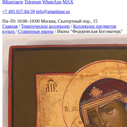
ВКонтакте
Telegram
WhatsApp
MAX
+7 495 657-84-59
info@artantique.ru
Пн–Пт 10:00–19:00
Москва, Скатертный пер., 15
Главная
/
Тематические коллекции
/
Коллекции предметов
культа
/
Старинные иконы
/
Икона "Федоровская Богоматерь"