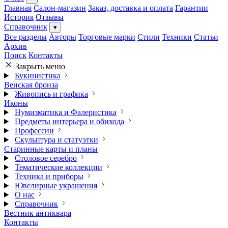
Главная
Салон-магазин
Заказ, доставка и оплата
Гарантии
История
Отзывы
Справочник
▾
Все разделы
Авторы
Торговые марки
Стили
Техники
Статьи
Архив
Поиск
Контакты
Закрыть меню
Букинистика
Венская бронза
Живопись и графика
Иконы
Нумизматика и Фалеристика
Предметы интерьера и обихода
Профессии
Скульптура и статуэтки
Старинные карты и планы
Столовое серебро
Тематические коллекции
Техника и приборы
Ювелирные украшения
О нас
Справочник
Вестник антиквара
Контакты