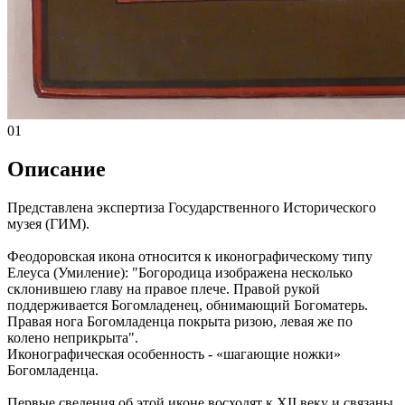
01
Описание
Представлена экспертиза Государственного Исторического
музея (ГИМ).
Феодоровская икона относится к иконографическому типу
Елеуса (Умиление): "Богородица изображена несколько
склонившею главу на правое плече. Правой рукой
поддерживается Богомладенец, обнимающий Богоматерь.
Правая нога Богомладенца покрыта ризою, левая же по
колено неприкрыта".
Иконографическая особенность - «шагающие ножки»
Богомладенца.
Первые сведения об этой иконе восходят к XII веку и связаны