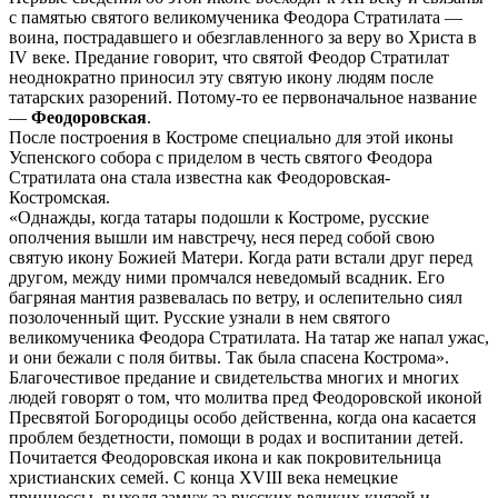
с памятью святого великомученика Феодора Стратилата —
воина, пострадавшего и обезглавленного за веру во Христа в
IV веке. Предание говорит, что святой Феодор Стратилат
неоднократно приносил эту святую икону людям после
татарских разорений. Потому-то ее первоначальное название
—
Феодоровская
.
После построения в Костроме специально для этой иконы
Успенского собора с приделом в честь святого Феодора
Стратилата она стала известна как Феодоровская-
Костромская.
«Однажды, когда татары подошли к Костроме, русские
ополчения вышли им навстречу, неся перед собой свою
святую икону Божией Матери. Когда рати встали друг перед
другом, между ними промчался неведомый всадник. Его
багряная мантия развевалась по ветру, и ослепительно сиял
позолоченный щит. Русские узнали в нем святого
великомученика Феодора Стратилата. На татар же напал ужас,
и они бежали с поля битвы. Так была спасена Кострома».
Благочестивое предание и свидетельства многих и многих
людей говорят о том, что молитва пред Феодоровской иконой
Пресвятой Богородицы особо действенна, когда она касается
проблем бездетности, помощи в родах и воспитании детей.
Почитается Феодоровская икона и как покровительница
христианских семей. С конца XVIII века немецкие
принцессы, выходя замуж за русских великих князей и