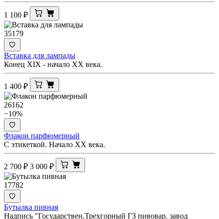
1 100
₽
35179
Вставка для лампады
Конец XIX - начало ХХ века.
1 400
₽
26162
−10%
Флакон парфюмерный
С этикеткой. Начало ХХ века.
2 700
₽
3 000
₽
17782
Бутылка пивная
Надпись "Государствен.Трехгорный ГЗ пивовар. завод