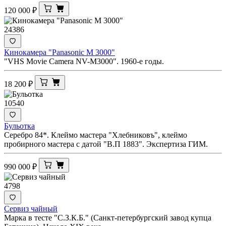
120 000
₽
24386
Кинокамера "Panasonic M 3000"
"VHS Movie Camera NV-M3000". 1960-е годы.
18 200
₽
10540
Бульотка
Серебро 84*. Клеймо мастера "Хлебниковъ", клеймо
пробирного мастера с датой "В.П 1883". Экспертиза ГИМ.
990 000
₽
4798
Сервиз чайный
Марка в тесте "С.З.К.Б." (Санкт-петербургский завод купца