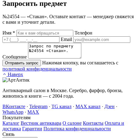
Запросить
предмет
№24554 — «Стакан». Оставьте контакт — менеджер свяжется
с вами и уточнит детали.
Имя
*
Телефон
Email
Сообщение
Нажимая кнопку, вы соглашаетесь с
Отправить запрос
политикой конфиденциальности
Наверх
Антикварный салон в Москве. Серебро, фарфор, бронза,
живопись и книги — с 2004 года.
ВКонтакте
·
Telegram
·
TG канал
·
MAX канал
·
Дзен
·
WhatsApp
·
MAX
Покупателям
Каталог
Вестник антиквара
О салоне
Контакты
Оплата и
доставка
Гарантии
Политика конфиденциальности
Связь