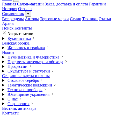
Главная
Салон-магазин
Заказ, доставка и оплата
Гарантии
История
Отзывы
Справочник
▾
Все разделы
Авторы
Торговые марки
Стили
Техники
Статьи
Архив
Поиск
Контакты
Закрыть меню
Букинистика
Венская бронза
Живопись и графика
Иконы
Нумизматика и Фалеристика
Предметы интерьера и обихода
Профессии
Скульптура и статуэтки
Старинные карты и планы
Столовое серебро
Тематические коллекции
Техника и приборы
Ювелирные украшения
О нас
Справочник
Вестник антиквара
Контакты