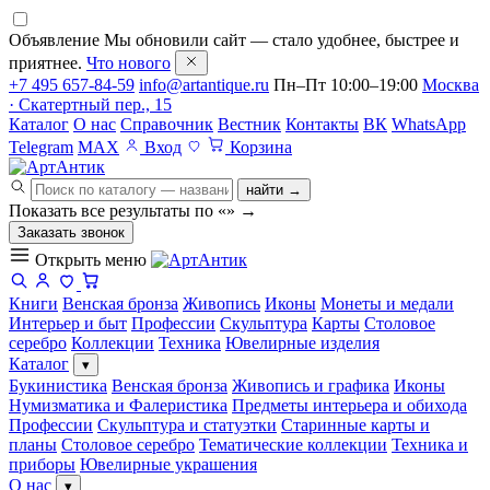
Объявление
Мы обновили сайт — стало удобнее, быстрее и
приятнее.
Что нового
+7 495 657-84-59
info@artantique.ru
Пн–Пт 10:00–19:00
Москва
· Скатертный пер., 15
Каталог
О нас
Справочник
Вестник
Контакты
ВК
WhatsApp
Telegram
MAX
Вход
Корзина
найти →
Показать все результаты по «
»
→
Заказать звонок
Открыть меню
Книги
Венская бронза
Живопись
Иконы
Монеты и медали
Интерьер и быт
Профессии
Скульптура
Карты
Столовое
серебро
Коллекции
Техника
Ювелирные изделия
Каталог
▾
Букинистика
Венская бронза
Живопись и графика
Иконы
Нумизматика и Фалеристика
Предметы интерьера и обихода
Профессии
Скульптура и статуэтки
Старинные карты и
планы
Столовое серебро
Тематические коллекции
Техника и
приборы
Ювелирные украшения
О нас
▾