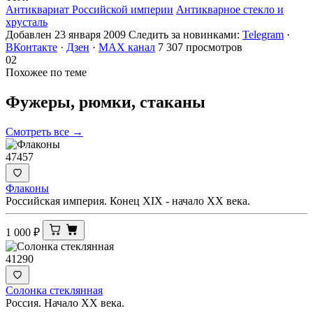
Антиквариат Российской империи
Антикварное стекло и
хрусталь
Добавлен 23 января 2009
Следить за новинками:
Telegram
·
ВКонтакте
·
Дзен
·
MAX канал
7 307 просмотров
02
Похожее по теме
Фужеры, рюмки,
стаканы
Смотреть все →
47457
Флаконы
Российская империя. Конец XIX - начало XX века.
1 000
₽
41290
Солонка стеклянная
Россия. Начало ХХ века.