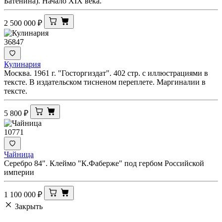
Батенина). Начало XIX века.
2 500 000
₽
36847
Кулинария
Москва. 1961 г. "Госторгиздат". 402 стр. с иллюстрациями в
тексте. В издательском тисненом переплете. Маргиналии в
тексте.
5 800
₽
10771
Чайница
Серебро 84". Клеймо "К.Фаберже" под гербом Российской
империи
1 100 000
₽
Закрыть