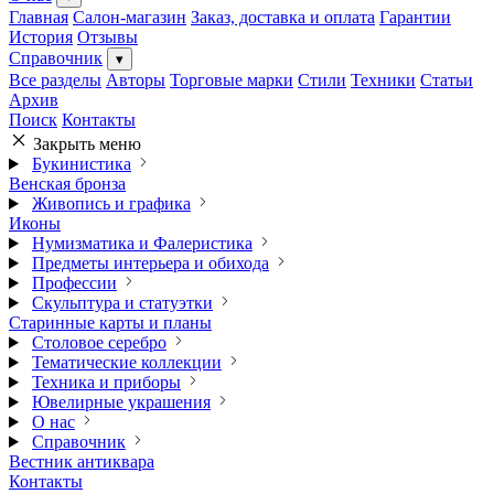
Главная
Салон-магазин
Заказ, доставка и оплата
Гарантии
История
Отзывы
Справочник
▾
Все разделы
Авторы
Торговые марки
Стили
Техники
Статьи
Архив
Поиск
Контакты
Закрыть меню
Букинистика
Венская бронза
Живопись и графика
Иконы
Нумизматика и Фалеристика
Предметы интерьера и обихода
Профессии
Скульптура и статуэтки
Старинные карты и планы
Столовое серебро
Тематические коллекции
Техника и приборы
Ювелирные украшения
О нас
Справочник
Вестник антиквара
Контакты