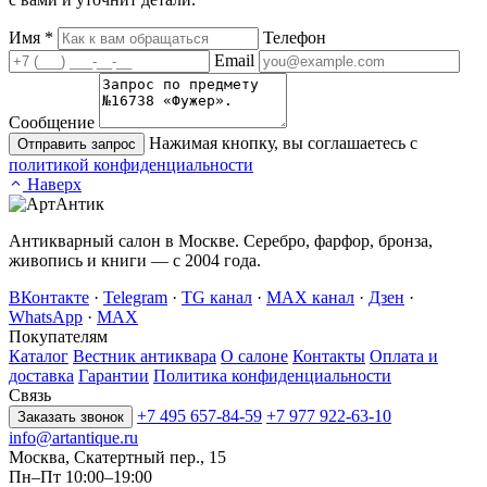
Имя
*
Телефон
Email
Сообщение
Нажимая кнопку, вы соглашаетесь с
Отправить запрос
политикой конфиденциальности
Наверх
Антикварный салон в Москве. Серебро, фарфор, бронза,
живопись и книги — с 2004 года.
ВКонтакте
·
Telegram
·
TG канал
·
MAX канал
·
Дзен
·
WhatsApp
·
MAX
Покупателям
Каталог
Вестник антиквара
О салоне
Контакты
Оплата и
доставка
Гарантии
Политика конфиденциальности
Связь
+7 495 657-84-59
+7 977 922-63-10
Заказать звонок
info@artantique.ru
Москва, Скатертный пер., 15
Пн–Пт 10:00–19:00