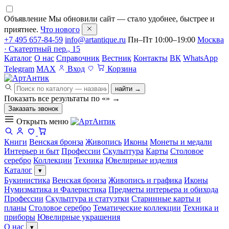
Объявление
Мы обновили сайт — стало удобнее, быстрее и
приятнее.
Что нового
+7 495 657-84-59
info@artantique.ru
Пн–Пт 10:00–19:00
Москва
· Скатертный пер., 15
Каталог
О нас
Справочник
Вестник
Контакты
ВК
WhatsApp
Telegram
MAX
Вход
Корзина
найти →
Показать все результаты по «
»
→
Заказать звонок
Открыть меню
Книги
Венская бронза
Живопись
Иконы
Монеты и медали
Интерьер и быт
Профессии
Скульптура
Карты
Столовое
серебро
Коллекции
Техника
Ювелирные изделия
Каталог
▾
Букинистика
Венская бронза
Живопись и графика
Иконы
Нумизматика и Фалеристика
Предметы интерьера и обихода
Профессии
Скульптура и статуэтки
Старинные карты и
планы
Столовое серебро
Тематические коллекции
Техника и
приборы
Ювелирные украшения
О нас
▾