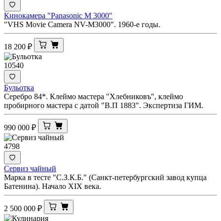
Кинокамера "Panasonic M 3000"
"VHS Movie Camera NV-M3000". 1960-е годы.
18 200
₽
10540
Бульотка
Серебро 84*. Клеймо мастера "Хлебниковъ", клеймо
пробирного мастера с датой "В.П 1883". Экспертиза ГИМ.
990 000
₽
4798
Сервиз чайный
Марка в тесте "С.З.К.Б." (Санкт-петербургский завод купца
Батенина). Начало XIX века.
2 500 000
₽