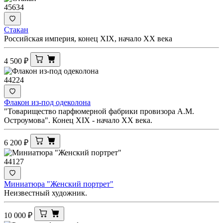
45634
Стакан
Российская империя, конец XIX, начало ХХ века
4 500
₽
44224
Флакон из-под одеколона
"Товарищество парфюмерной фабрики провизора А.М.
Остроумова". Конец XIX - начало ХХ века.
6 200
₽
44127
Миниатюра "Женский портрет"
Неизвестный художник.
10 000
₽