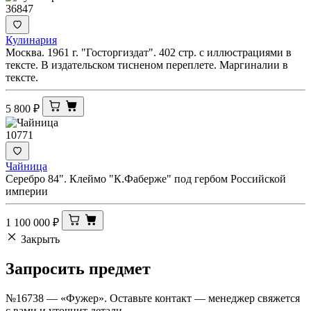
36847
Кулинария
Москва. 1961 г. "Госторгиздат". 402 стр. с иллюстрациями в
тексте. В издательском тисненом переплете. Маргиналии в
тексте.
5 800
₽
10771
Чайница
Серебро 84". Клеймо "К.Фаберже" под гербом Российской
империи
1 100 000
₽
Закрыть
Запросить
предмет
№16738 — «Фужер». Оставьте контакт — менеджер свяжется
с вами и уточнит детали.