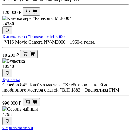
120 000
₽
24386
Кинокамера "Panasonic M 3000"
"VHS Movie Camera NV-M3000". 1960-е годы.
18 200
₽
10540
Бульотка
Серебро 84*. Клеймо мастера "Хлебниковъ", клеймо
пробирного мастера с датой "В.П 1883". Экспертиза ГИМ.
990 000
₽
4798
Сервиз чайный