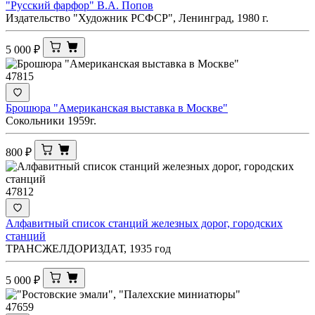
"Русский фарфор" В.А. Попов
Издательство "Художник РСФСР", Ленинград, 1980 г.
5 000
₽
47815
Брошюра "Американская выставка в Москве"
Сокольники 1959г.
800
₽
47812
Алфавитный список станций железных дорог, городских
станций
ТРАНСЖЕЛДОРИЗДАТ, 1935 год
5 000
₽
47659