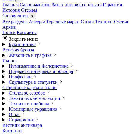
Главная
Салон-магазин
Заказ, доставка и оплата
Гарантии
История
Отзывы
Справочник
▾
Все разделы
Авторы
Торговые марки
Стили
Техники
Статьи
Архив
Поиск
Контакты
Закрыть меню
Букинистика
Венская бронза
Живопись и графика
Иконы
Нумизматика и Фалеристика
Предметы интерьера и обихода
Профессии
Скульптура и статуэтки
Старинные карты и планы
Столовое серебро
Тематические коллекции
Техника и приборы
Ювелирные украшения
О нас
Справочник
Вестник антиквара
Контакты