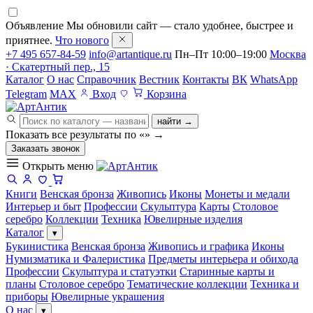
Объявление
Мы обновили сайт — стало удобнее, быстрее и
приятнее.
Что нового
+7 495 657-84-59
info@artantique.ru
Пн–Пт 10:00–19:00
Москва
· Скатертный пер., 15
Каталог
О нас
Справочник
Вестник
Контакты
ВК
WhatsApp
Telegram
MAX
Вход
Корзина
найти →
Показать все результаты по «
»
→
Заказать звонок
Открыть меню
Книги
Венская бронза
Живопись
Иконы
Монеты и медали
Интерьер и быт
Профессии
Скульптура
Карты
Столовое
серебро
Коллекции
Техника
Ювелирные изделия
Каталог
▾
Букинистика
Венская бронза
Живопись и графика
Иконы
Нумизматика и Фалеристика
Предметы интерьера и обихода
Профессии
Скульптура и статуэтки
Старинные карты и
планы
Столовое серебро
Тематические коллекции
Техника и
приборы
Ювелирные украшения
О нас
▾