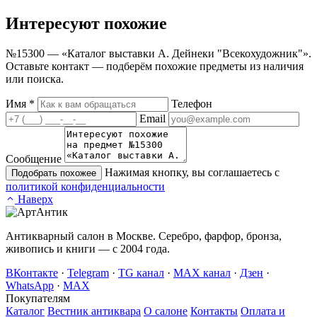
Интересуют
похожие
№15300 — «Каталог выставки А. Дейнеки "Всекохудожник"».
Оставьте контакт — подберём похожие предметы из наличия
или поиска.
Имя
*
Телефон
Email
Сообщение
Нажимая кнопку, вы соглашаетесь с
Подобрать похожее
политикой конфиденциальности
Наверх
Антикварный салон в Москве. Серебро, фарфор, бронза,
живопись и книги — с 2004 года.
ВКонтакте
·
Telegram
·
TG канал
·
MAX канал
·
Дзен
·
WhatsApp
·
MAX
Покупателям
Каталог
Вестник антиквара
О салоне
Контакты
Оплата и