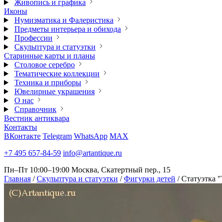
Живопись и графика
Иконы
Нумизматика и Фалеристика
Предметы интерьера и обихода
Профессии
Скульптура и статуэтки
Старинные карты и планы
Столовое серебро
Тематические коллекции
Техника и приборы
Ювелирные украшения
О нас
Справочник
Вестник антиквара
Контакты
ВКонтакте
Telegram
WhatsApp
MAX
+7 495 657-84-59
info@artantique.ru
Пн–Пт 10:00–19:00
Москва, Скатертный пер., 15
Главная
/
Скульптура и статуэтки
/
Фигурки детей
/
Статуэтка "