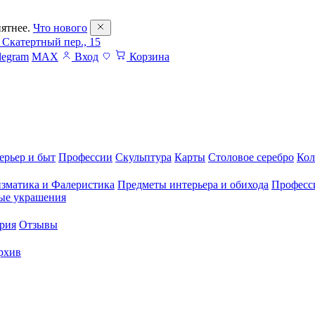
ятнее.
Что нового
 Скатертный пер., 15
legram
MAX
Вход
Корзина
ерьер и быт
Профессии
Скульптура
Карты
Столовое серебро
Кол
зматика и Фалеристика
Предметы интерьера и обихода
Професс
ые украшения
рия
Отзывы
рхив