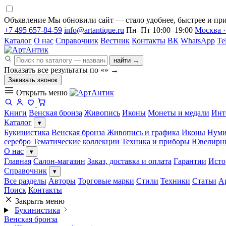
Объявление
Мы обновили сайт — стало удобнее, быстрее и при
+7 495 657-84-59
info@artantique.ru
Пн–Пт 10:00–19:00
Москва ·
Каталог
О нас
Справочник
Вестник
Контакты
ВК
WhatsApp
Te
найти →
Показать все результаты по «
»
→
Заказать звонок
Открыть меню
Книги
Венская бронза
Живопись
Иконы
Монеты и медали
Инт
Каталог
▾
Букинистика
Венская бронза
Живопись и графика
Иконы
Нуми
серебро
Тематические коллекции
Техника и приборы
Ювелирн
О нас
▾
Главная
Салон-магазин
Заказ, доставка и оплата
Гарантии
Исто
Справочник
▾
Все разделы
Авторы
Торговые марки
Стили
Техники
Статьи
А
Поиск
Контакты
Закрыть меню
Букинистика
Венская бронза