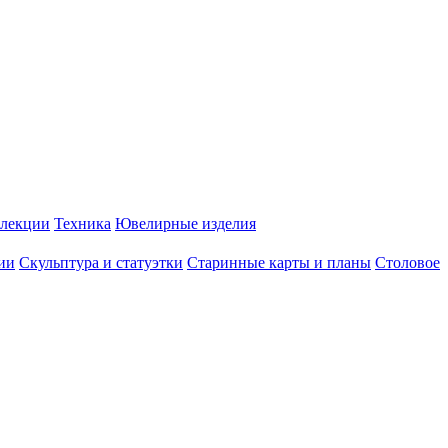
лекции
Техника
Ювелирные изделия
ии
Скульптура и статуэтки
Старинные карты и планы
Столовое