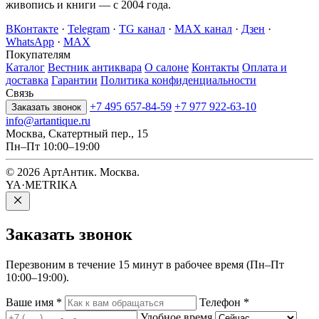
живопись и книги — с 2004 года.
ВКонтакте
·
Telegram
·
TG канал
·
MAX канал
·
Дзен
·
WhatsApp
·
MAX
Покупателям
Каталог
Вестник антиквара
О салоне
Контакты
Оплата и
доставка
Гарантии
Политика конфиденциальности
Связь
+7 495 657-84-59
+7 977 922-63-10
Заказать звонок
info@artantique.ru
Москва, Скатертный пер., 15
Пн–Пт 10:00–19:00
© 2026 АртАнтик. Москва.
YA·METRIKA
Заказать
звонок
Перезвоним в течение 15 минут в рабочее время (Пн–Пт
10:00–19:00).
Ваше имя
*
Телефон
*
Удобное время