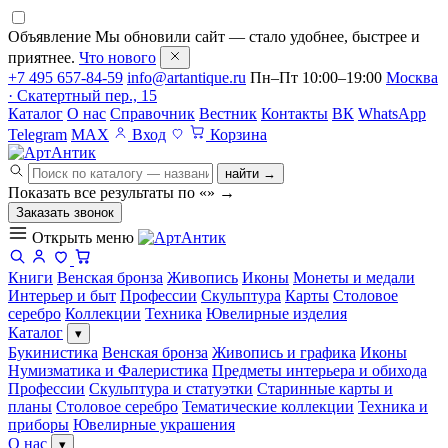
Объявление
Мы обновили сайт — стало удобнее, быстрее и
приятнее.
Что нового
+7 495 657-84-59
info@artantique.ru
Пн–Пт 10:00–19:00
Москва
· Скатертный пер., 15
Каталог
О нас
Справочник
Вестник
Контакты
ВК
WhatsApp
Telegram
MAX
Вход
Корзина
найти →
Показать все результаты по «
»
→
Заказать звонок
Открыть меню
Книги
Венская бронза
Живопись
Иконы
Монеты и медали
Интерьер и быт
Профессии
Скульптура
Карты
Столовое
серебро
Коллекции
Техника
Ювелирные изделия
Каталог
▾
Букинистика
Венская бронза
Живопись и графика
Иконы
Нумизматика и Фалеристика
Предметы интерьера и обихода
Профессии
Скульптура и статуэтки
Старинные карты и
планы
Столовое серебро
Тематические коллекции
Техника и
приборы
Ювелирные украшения
О нас
▾