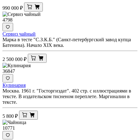
990 000
₽
4798
Сервиз чайный
Марка в тесте "С.З.К.Б." (Санкт-петербургский завод купца
Батенина). Начало XIX века.
2 500 000
₽
36847
Кулинария
Москва. 1961 г. "Госторгиздат". 402 стр. с иллюстрациями в
тексте. В издательском тисненом переплете. Маргиналии в
тексте.
5 800
₽
10771