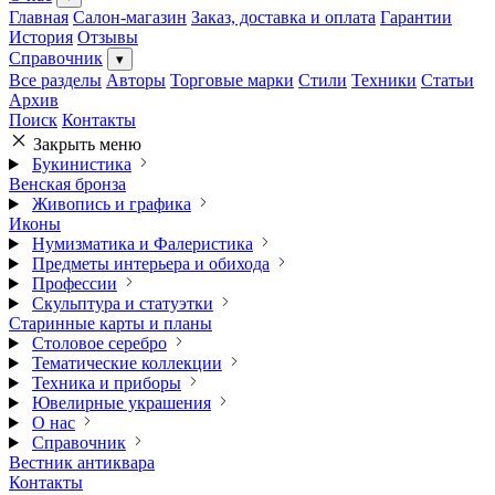
Главная
Салон-магазин
Заказ, доставка и оплата
Гарантии
История
Отзывы
Справочник
▾
Все разделы
Авторы
Торговые марки
Стили
Техники
Статьи
Архив
Поиск
Контакты
Закрыть меню
Букинистика
Венская бронза
Живопись и графика
Иконы
Нумизматика и Фалеристика
Предметы интерьера и обихода
Профессии
Скульптура и статуэтки
Старинные карты и планы
Столовое серебро
Тематические коллекции
Техника и приборы
Ювелирные украшения
О нас
Справочник
Вестник антиквара
Контакты