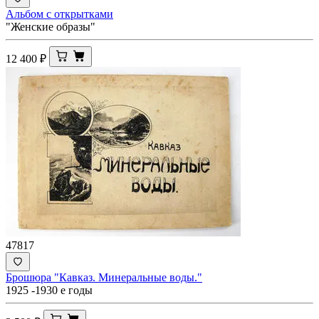
Альбом с открытками
"Женские образы"
12 400
₽
47817
Брошюра "Кавказ. Минеральные воды."
1925 -1930 е годы