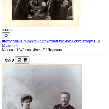
40925
Фотография "Вручение почетной грамоты скульптору В.И.
Мухиной"
Москва. 1942 год. Фото Г. Широкова.
1 500
₽