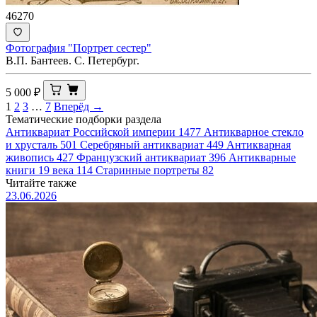
46270
Фотография "Портрет сестер"
В.П. Бантеев. С. Петербург.
5 000
₽
1
2
3
…
7
Вперёд →
Тематические подборки раздела
Антиквариат Российской империи
1477
Антикварное стекло
и хрусталь
501
Серебряный антиквариат
449
Антикварная
живопись
427
Французский антиквариат
396
Антикварные
книги 19 века
114
Старинные портреты
82
Читайте также
23.06.2026