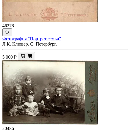
46278
Фотография "Портрет семьи"
Л.К. Клювер. С. Петербург.
5 000
₽
20486