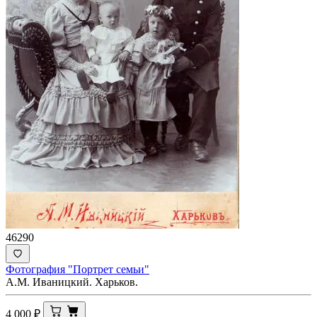
46290
Фотография "Портрет семьи"
А.М. Иваницкий. Харьков.
4 000
₽