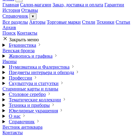
Главная
Салон-магазин
Заказ, доставка и оплата
Гарантии
История
Отзывы
Справочник
▾
Все разделы
Авторы
Торговые марки
Стили
Техники
Статьи
Архив
Поиск
Контакты
Закрыть меню
Букинистика
Венская бронза
Живопись и графика
Иконы
Нумизматика и Фалеристика
Предметы интерьера и обихода
Профессии
Скульптура и статуэтки
Старинные карты и планы
Столовое серебро
Тематические коллекции
Техника и приборы
Ювелирные украшения
О нас
Справочник
Вестник антиквара
Контакты