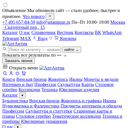
Объявление
Мы обновили сайт — стало удобнее, быстрее и
приятнее.
Что нового
+7 495 657-84-59
info@artantique.ru
Пн–Пт 10:00–19:00
Москва
· Скатертный пер., 15
Каталог
О нас
Справочник
Вестник
Контакты
ВК
WhatsApp
Telegram
MAX
Вход
Корзина
найти →
Показать все результаты по «
»
→
Заказать звонок
Открыть меню
Книги
Венская бронза
Живопись
Иконы
Монеты и медали
Интерьер и быт
Профессии
Скульптура
Карты
Столовое
серебро
Коллекции
Техника
Ювелирные изделия
Каталог
▾
Букинистика
Венская бронза
Живопись и графика
Иконы
Нумизматика и Фалеристика
Предметы интерьера и обихода
Профессии
Скульптура и статуэтки
Старинные карты и
планы
Столовое серебро
Тематические коллекции
Техника и
приборы
Ювелирные украшения
О нас
▾