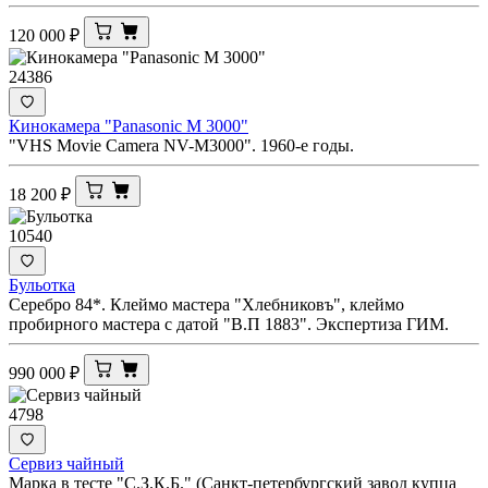
120 000
₽
24386
Кинокамера "Panasonic M 3000"
"VHS Movie Camera NV-M3000". 1960-е годы.
18 200
₽
10540
Бульотка
Серебро 84*. Клеймо мастера "Хлебниковъ", клеймо
пробирного мастера с датой "В.П 1883". Экспертиза ГИМ.
990 000
₽
4798
Сервиз чайный
Марка в тесте "С.З.К.Б." (Санкт-петербургский завод купца