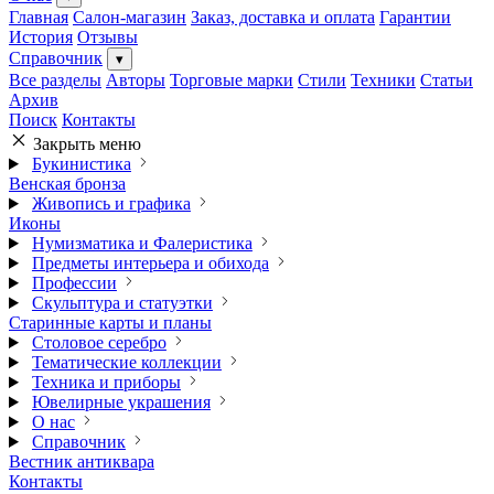
Главная
Салон-магазин
Заказ, доставка и оплата
Гарантии
История
Отзывы
Справочник
▾
Все разделы
Авторы
Торговые марки
Стили
Техники
Статьи
Архив
Поиск
Контакты
Закрыть меню
Букинистика
Венская бронза
Живопись и графика
Иконы
Нумизматика и Фалеристика
Предметы интерьера и обихода
Профессии
Скульптура и статуэтки
Старинные карты и планы
Столовое серебро
Тематические коллекции
Техника и приборы
Ювелирные украшения
О нас
Справочник
Вестник антиквара
Контакты