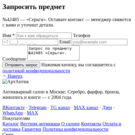
Запросить
предмет
№42485 — «Серьги». Оставьте контакт — менеджер свяжется
с вами и уточнит детали.
Имя
*
Телефон
Email
Сообщение
Нажимая кнопку, вы соглашаетесь с
Отправить запрос
политикой конфиденциальности
Наверх
Антикварный салон в Москве. Серебро, фарфор, бронза,
живопись и книги — с 2004 года.
ВКонтакте
·
Telegram
·
TG канал
·
MAX канал
·
Дзен
·
WhatsApp
·
MAX
Покупателям
Каталог
Вестник антиквара
О салоне
Контакты
Оплата и
доставка
Гарантии
Политика конфиденциальности
Связь