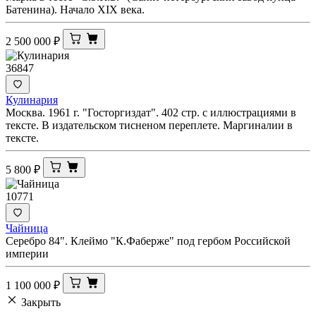
Батенина). Начало XIX века.
2 500 000
₽
36847
Кулинария
Москва. 1961 г. "Госторгиздат". 402 стр. с иллюстрациями в
тексте. В издательском тисненом переплете. Маргиналии в
тексте.
5 800
₽
10771
Чайница
Серебро 84". Клеймо "К.Фаберже" под гербом Российской
империи
1 100 000
₽
Закрыть