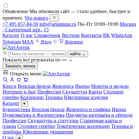
Объявление
Мы обновили сайт — стало удобнее, быстрее и
приятнее.
Что нового
+7 495 657-84-59
info@artantique.ru
Пн–Пт 10:00–19:00
Москва
· Скатертный пер., 15
Каталог
О нас
Справочник
Вестник
Контакты
ВК
WhatsApp
Telegram
MAX
Вход
Корзина
найти →
Показать все результаты по «
»
→
Заказать звонок
Открыть меню
Книги
Венская бронза
Живопись
Иконы
Монеты и медали
Интерьер и быт
Профессии
Скульптура
Карты
Столовое
серебро
Коллекции
Техника
Ювелирные изделия
Каталог
▾
Букинистика
Венская бронза
Живопись и графика
Иконы
Нумизматика и Фалеристика
Предметы интерьера и обихода
Профессии
Скульптура и статуэтки
Старинные карты и
планы
Столовое серебро
Тематические коллекции
Техника и
приборы
Ювелирные украшения
О нас
▾