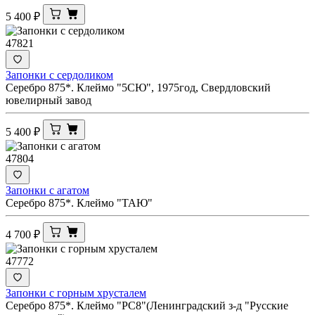
5 400
₽
47821
Запонки с сердоликом
Серебро 875*. Клеймо "5СЮ", 1975год, Свердловский
ювелирный завод
5 400
₽
47804
Запонки с агатом
Серебро 875*. Клеймо "ТАЮ"
4 700
₽
47772
Запонки с горным хрусталем
Серебро 875*. Клеймо "РС8"(Ленинградский з-д "Русские