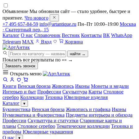
Объявление
Мы обновили сайт — стало удобнее, быстрее и
приятнее.
Что нового
+7 495 657-84-59
info@artantique.ru
Пн–Пт 10:00–19:00
Москва
· Скатертный пер., 15
Каталог
О нас
Справочник
Вестник
Контакты
ВК
WhatsApp
Telegram
MAX
Вход
Корзина
найти →
Показать все результаты по «
»
→
Заказать звонок
Открыть меню
Книги
Венская бронза
Живопись
Иконы
Монеты и медали
Интерьер и быт
Профессии
Скульптура
Карты
Столовое
серебро
Коллекции
Техника
Ювелирные изделия
Каталог
▾
Букинистика
Венская бронза
Живопись и графика
Иконы
Нумизматика и Фалеристика
Предметы интерьера и обихода
Профессии
Скульптура и статуэтки
Старинные карты и
планы
Столовое серебро
Тематические коллекции
Техника и
приборы
Ювелирные украшения
О нас
▾