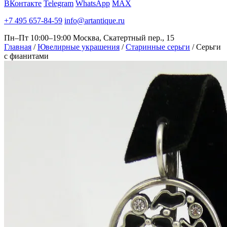
ВКонтакте
Telegram
WhatsApp
MAX
+7 495 657-84-59
info@artantique.ru
Пн–Пт 10:00–19:00
Москва, Скатертный пер., 15
Главная
/
Ювелирные украшения
/
Старинные серьги
/
Серьги
с фианитами