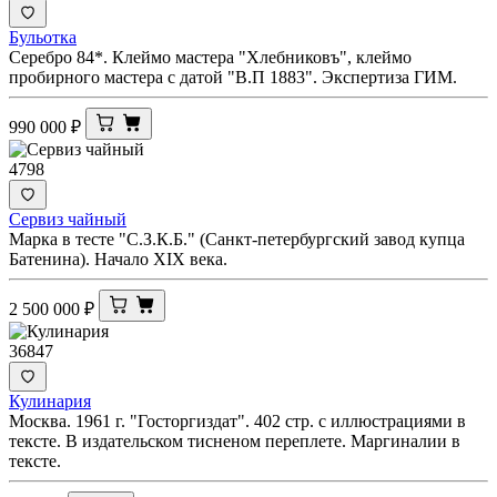
Бульотка
Серебро 84*. Клеймо мастера "Хлебниковъ", клеймо
пробирного мастера с датой "В.П 1883". Экспертиза ГИМ.
990 000
₽
4798
Сервиз чайный
Марка в тесте "С.З.К.Б." (Санкт-петербургский завод купца
Батенина). Начало XIX века.
2 500 000
₽
36847
Кулинария
Москва. 1961 г. "Госторгиздат". 402 стр. с иллюстрациями в
тексте. В издательском тисненом переплете. Маргиналии в
тексте.