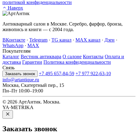
политикой конфиденциальности
Наверх
Антикварный салон в Москве. Серебро, фарфор, бронза,
живопись и книги — с 2004 года.
ВКонтакте
·
Telegram
·
TG канал
·
MAX канал
·
Дзен
·
WhatsApp
·
MAX
Покупателям
Каталог
Вестник антиквара
О салоне
Контакты
Оплата и
доставка
Гарантии
Политика конфиденциальности
Связь
+7 495 657-84-59
+7 977 922-63-10
Заказать звонок
info@artantique.ru
Москва, Скатертный пер., 15
Пн–Пт 10:00–19:00
© 2026 АртАнтик. Москва.
YA·METRIKA
Заказать
звонок