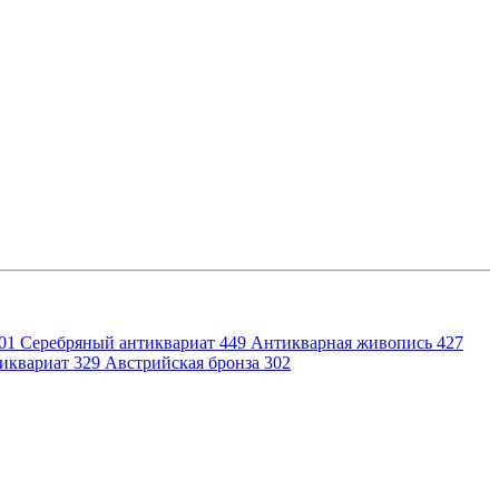
01
Серебряный антиквариат
449
Антикварная живопись
427
иквариат
329
Австрийская бронза
302