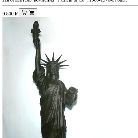
9 800
₽