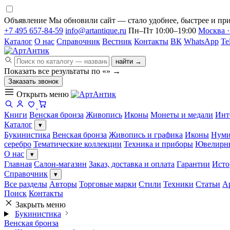
Объявление
Мы обновили сайт — стало удобнее, быстрее и при
+7 495 657-84-59
info@artantique.ru
Пн–Пт 10:00–19:00
Москва ·
Каталог
О нас
Справочник
Вестник
Контакты
ВК
WhatsApp
Te
найти →
Показать все результаты по «
»
→
Заказать звонок
Открыть меню
Книги
Венская бронза
Живопись
Иконы
Монеты и медали
Инт
Каталог
▾
Букинистика
Венская бронза
Живопись и графика
Иконы
Нуми
серебро
Тематические коллекции
Техника и приборы
Ювелирн
О нас
▾
Главная
Салон-магазин
Заказ, доставка и оплата
Гарантии
Исто
Справочник
▾
Все разделы
Авторы
Торговые марки
Стили
Техники
Статьи
А
Поиск
Контакты
Закрыть меню
Букинистика
Венская бронза