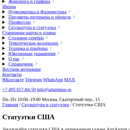
Живопись и графика
Иконы
Нумизматика и Фалеристика
Предметы интерьера и обихода
Профессии
Скульптура и статуэтки
Старинные карты и планы
Столовое серебро
Тематические коллекции
Техника и приборы
Ювелирные украшения
О нас
Справочник
Вестник антиквара
Контакты
ВКонтакте
Telegram
WhatsApp
MAX
+7 495 657-84-59
info@artantique.ru
Пн–Пт 10:00–19:00
Москва, Скатертный пер., 15
Главная
/
Скульптура и статуэтки
/
Статуэтки США
Статуэтки
США
Заказывайте статуэтки США в антикварном салоне АртАнтик с 