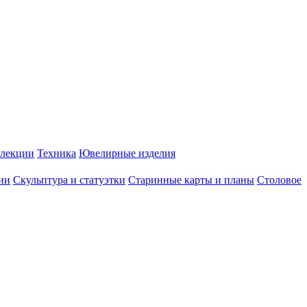
лекции
Техника
Ювелирные изделия
ии
Скульптура и статуэтки
Старинные карты и планы
Столовое