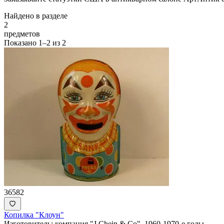
Найдено в разделе
2
предметов
Показано
1–2
из
2
36582
Копилка "Клоун"
Изготовитель: компания "J.Chein & Co". 1960-1970-е годы.