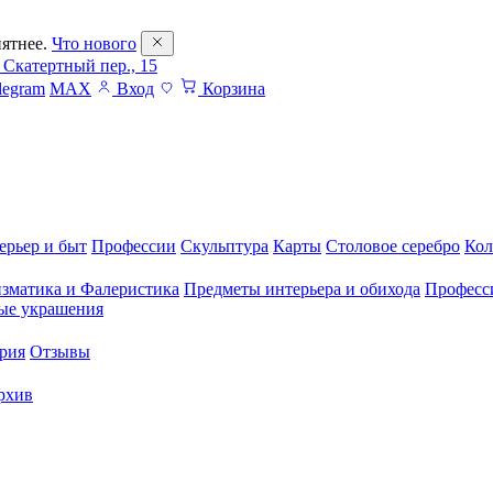
ятнее.
Что нового
 Скатертный пер., 15
legram
MAX
Вход
Корзина
ерьер и быт
Профессии
Скульптура
Карты
Столовое серебро
Кол
зматика и Фалеристика
Предметы интерьера и обихода
Професс
ые украшения
рия
Отзывы
рхив