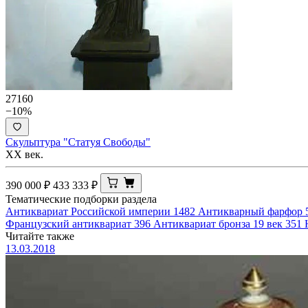
27160
−10%
Скульптура "Статуя Свободы"
XX век.
390 000
₽
433 333
₽
Тематические подборки раздела
Антиквариат Российской империи
1482
Антикварный фарфор
Французский антиквариат
396
Антиквариат бронза 19 век
351
Читайте также
13.03.2018