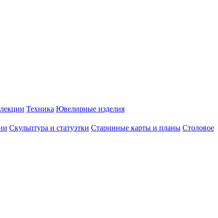
лекции
Техника
Ювелирные изделия
ии
Скульптура и статуэтки
Старинные карты и планы
Столовое