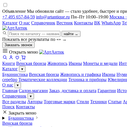
Объявление
Мы обновили сайт — стало удобнее, быстрее и при
+7 495 657-84-59
info@artantique.ru
Пн–Пт 10:00–19:00
Москва ·
Каталог
О нас
Справочник
Вестник
Контакты
ВК
WhatsApp
Te
найти →
Показать все результаты по «
»
→
Заказать звонок
Открыть меню
Книги
Венская бронза
Живопись
Иконы
Монеты и медали
Инт
Каталог
▾
Букинистика
Венская бронза
Живопись и графика
Иконы
Нуми
серебро
Тематические коллекции
Техника и приборы
Ювелирн
О нас
▾
Главная
Салон-магазин
Заказ, доставка и оплата
Гарантии
Исто
Справочник
▾
Все разделы
Авторы
Торговые марки
Стили
Техники
Статьи
А
Поиск
Контакты
Закрыть меню
Букинистика
Венская бронза