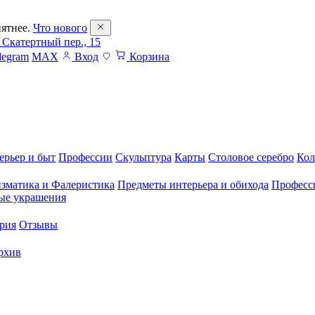
ятнее.
Что нового
 Скатертный пер., 15
legram
MAX
Вход
Корзина
ерьер и быт
Профессии
Скульптура
Карты
Столовое серебро
Кол
зматика и Фалеристика
Предметы интерьера и обихода
Професс
ые украшения
рия
Отзывы
рхив