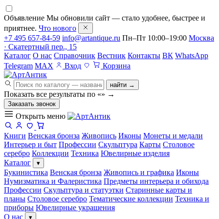
Объявление
Мы обновили сайт — стало удобнее, быстрее и
приятнее.
Что нового
+7 495 657-84-59
info@artantique.ru
Пн–Пт 10:00–19:00
Москва
· Скатертный пер., 15
Каталог
О нас
Справочник
Вестник
Контакты
ВК
WhatsApp
Telegram
MAX
Вход
Корзина
найти →
Показать все результаты по «
»
→
Заказать звонок
Открыть меню
Книги
Венская бронза
Живопись
Иконы
Монеты и медали
Интерьер и быт
Профессии
Скульптура
Карты
Столовое
серебро
Коллекции
Техника
Ювелирные изделия
Каталог
▾
Букинистика
Венская бронза
Живопись и графика
Иконы
Нумизматика и Фалеристика
Предметы интерьера и обихода
Профессии
Скульптура и статуэтки
Старинные карты и
планы
Столовое серебро
Тематические коллекции
Техника и
приборы
Ювелирные украшения
О нас
▾