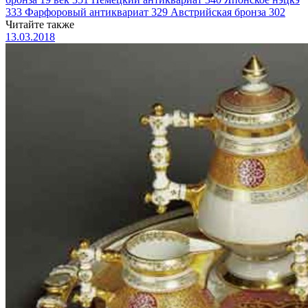
333
Фарфоровый антиквариат
329
Австрийская бронза
302
Читайте также
13.03.2018