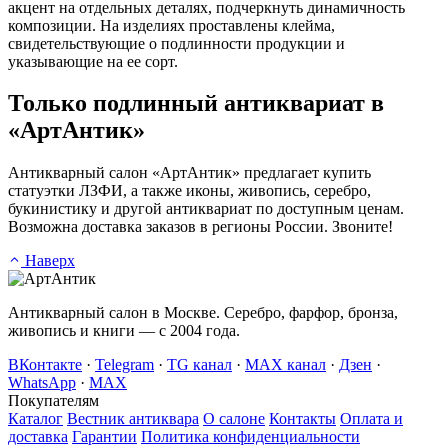
акцент на отдельных деталях, подчеркнуть динамичность
композиции. На изделиях проставлены клейма,
свидетельствующие о подлинности продукции и
указывающие на ее сорт.
Только подлинный антиквариат в
«АртАнтик»
Антикварный салон «АртАнтик» предлагает купить
статуэтки ЛЗФИ, а также иконы, живопись, серебро,
букинистику и другой антиквариат по доступным ценам.
Возможна доставка заказов в регионы России. Звоните!
Наверх
Антикварный салон в Москве. Серебро, фарфор, бронза,
живопись и книги — с 2004 года.
ВКонтакте
·
Telegram
·
TG канал
·
MAX канал
·
Дзен
·
WhatsApp
·
MAX
Покупателям
Каталог
Вестник антиквара
О салоне
Контакты
Оплата и
доставка
Гарантии
Политика конфиденциальности