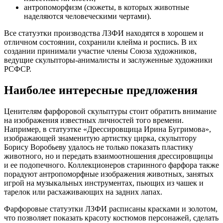
антропоморфизм (сюжеты, в которых животные
наделяются человеческими чертами).
Все статуэтки производства ЛЗФИ находятся в хорошем и
отличном состоянии, сохранили клейма и роспись. В их
создании принимали участие члены Союза художников,
ведущие скульпторы-анималисты и заслуженные художники
РСФСР.
Наиболее интересные предложения
Ценителям фарфоровой скульптуры стоит обратить внимание
на изображения известных личностей того времени.
Например, в статуэтке «Дрессировщица Ирина Бугримова»,
изображающей знаменитую артистку цирка, скульптору
Борису Воробьеву удалось не только показать пластику
животного, но и передать взаимоотношения дрессировщицы
и ее подопечного. Коллекционеров старинного фарфора также
порадуют антропоморфные изображения животных, занятых
игрой на музыкальных инструментах, пьющих из чашек и
тарелок или расхаживающих на задних лапах.
Фарфоровые статуэтки ЛЗФИ расписаны красками и золотом,
что позволяет показать красоту костюмов персонажей, сделать