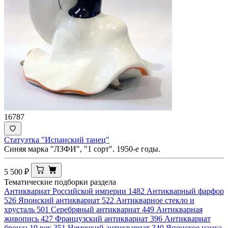
16787
Статуэтка "Испанский танец"
Синяя марка "ЛЗФИ", "1 сорт". 1950-е годы.
5 500
₽
Тематические подборки раздела
Антиквариат Российской империи
1482
Антикварный фарфор
526
Японский антиквариат
522
Антикварное стекло и
хрусталь
501
Серебряный антиквариат
449
Антикварная
живопись
427
Французский антиквариат
396
Антиквариат
бронза 19 век
351
Немецкий антиквариат
340
Японское нэцкэ