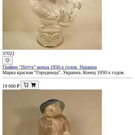
37022
Графин "Петух" конца 1950-х годов, Украина
Марка красная "Городница". Украина. Конец 1950-х годов.
19 600
₽