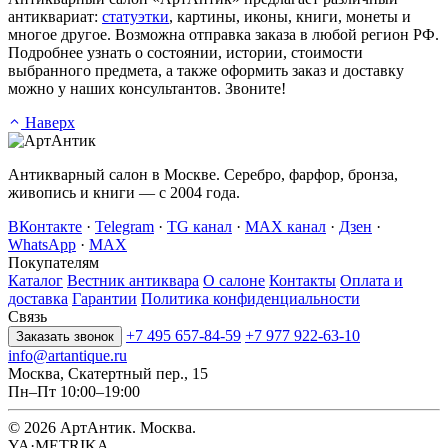
антиквариат:
статуэтки
, картины, иконы, книги, монеты и
многое другое. Возможна отправка заказа в любой регион РФ.
Подробнее узнать о состоянии, истории, стоимости
выбранного предмета, а также оформить заказ и доставку
можно у наших консультантов. Звоните!
Наверх
Антикварный салон в Москве. Серебро, фарфор, бронза,
живопись и книги — с 2004 года.
ВКонтакте
·
Telegram
·
TG канал
·
MAX канал
·
Дзен
·
WhatsApp
·
MAX
Покупателям
Каталог
Вестник антиквара
О салоне
Контакты
Оплата и
доставка
Гарантии
Политика конфиденциальности
Связь
+7 495 657-84-59
+7 977 922-63-10
Заказать звонок
info@artantique.ru
Москва, Скатертный пер., 15
Пн–Пт 10:00–19:00
© 2026 АртАнтик. Москва.
YA·METRIKA