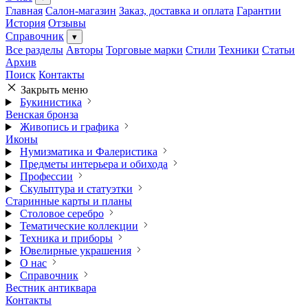
Главная
Салон-магазин
Заказ, доставка и оплата
Гарантии
История
Отзывы
Справочник
▾
Все разделы
Авторы
Торговые марки
Стили
Техники
Статьи
Архив
Поиск
Контакты
Закрыть меню
Букинистика
Венская бронза
Живопись и графика
Иконы
Нумизматика и Фалеристика
Предметы интерьера и обихода
Профессии
Скульптура и статуэтки
Старинные карты и планы
Столовое серебро
Тематические коллекции
Техника и приборы
Ювелирные украшения
О нас
Справочник
Вестник антиквара
Контакты