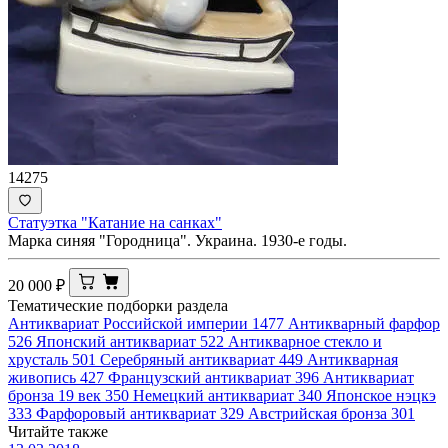
14275
Статуэтка "Катание на санках"
Марка синяя "Городница". Украина. 1930-е годы.
20 000
₽
Тематические подборки раздела
Антиквариат Российской империи
1477
Антикварный фарфор
526
Японский антиквариат
522
Антикварное стекло и
хрусталь
501
Серебряный антиквариат
449
Антикварная
живопись
427
Французский антиквариат
396
Антиквариат
бронза 19 век
350
Немецкий антиквариат
340
Японское нэцкэ
333
Фарфоровый антиквариат
329
Австрийская бронза
301
Читайте также