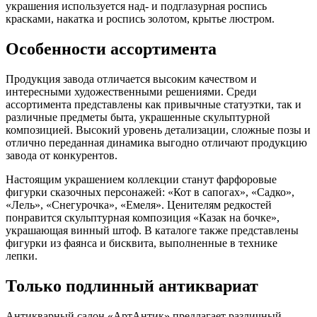
украшения используется над- и подглазурная роспись
красками, накатка и роспись золотом, крытье люстром.
Особенности ассортимента
Продукция завода отличается высоким качеством и
интересными художественными решениями. Среди
ассортимента представлены как привычные статуэтки, так и
различные предметы быта, украшенные скульптурной
композицией. Высокий уровень детализации, сложные позы и
отлично переданная динамика выгодно отличают продукцию
завода от конкурентов.
Настоящим украшением коллекции станут фарфоровые
фигурки сказочных персонажей: «Кот в сапогах», «Садко»,
«Лель», «Снегурочка», «Емеля». Ценителям редкостей
понравится скульптурная композиция «Казак на бочке»,
украшающая винный штоф. В каталоге также представлены
фигурки из фаянса и бисквита, выполненные в технике
лепки.
Только подлинный антиквариат
Антикварный салон «АртАнтик» предлагает различный