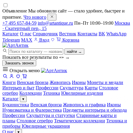
Объявление
Мы обновили сайт — стало удобнее, быстрее и
приятнее.
Что нового
+7 495 657-84-59
info@artantique.ru
Пн–Пт 10:00–19:00
Москва
· Скатертный пер., 15
Каталог
О нас
Справочник
Вестник
Контакты
ВК
WhatsApp
Telegram
MAX
Вход
Корзина
найти →
Показать все результаты по «
»
→
Заказать звонок
Открыть меню
Книги
Венская бронза
Живопись
Иконы
Монеты и медали
Интерьер и быт
Профессии
Скульптура
Карты
Столовое
серебро
Коллекции
Техника
Ювелирные изделия
Каталог
▾
Букинистика
Венская бронза
Живопись и графика
Иконы
Нумизматика и Фалеристика
Предметы интерьера и обихода
Профессии
Скульптура и статуэтки
Старинные карты и
планы
Столовое серебро
Тематические коллекции
Техника и
приборы
Ювелирные украшения
О нас
▾