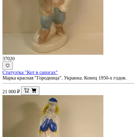
37020
Статуэтка "Кот в сапогах"
Марка красная "Городница". Украина. Конец 1950-х годов.
21 000
₽