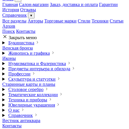
Главная
Салон-магазин
Заказ, доставка и оплата
Гарантии
История
Отзывы
Справочник
▾
Все разделы
Авторы
Торговые марки
Стили
Техники
Статьи
Архив
Поиск
Контакты
Закрыть меню
Букинистика
Венская бронза
Живопись и графика
Иконы
Нумизматика и Фалеристика
Предметы интерьера и обихода
Профессии
Скульптура и статуэтки
Старинные карты и планы
Столовое серебро
Тематические коллекции
Техника и приборы
Ювелирные украшения
О нас
Справочник
Вестник антиквара
Контакты