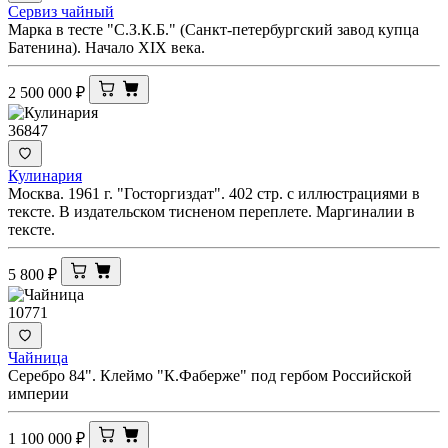
Сервиз чайный
Марка в тесте "С.З.К.Б." (Санкт-петербургский завод купца
Батенина). Начало XIX века.
2 500 000
₽
36847
Кулинария
Москва. 1961 г. "Госторгиздат". 402 стр. с иллюстрациями в
тексте. В издательском тисненом переплете. Маргиналии в
тексте.
5 800
₽
10771
Чайница
Серебро 84". Клеймо "К.Фаберже" под гербом Российской
империи
1 100 000
₽