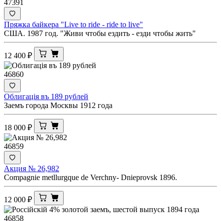
47391
Пряжка байкера "Live to ride - ride to live"
США. 1987 год. "Живи чтобы ездить - езди чтобы жить"
12 400
₽
46860
Облигацiя въ 189 рублей
Заемъ города Москвы 1912 года
18 000
₽
46859
Акция № 26,982
Compagnie metllurgque de Verchny- Dnieprovsk 1896.
12 000
₽
46858