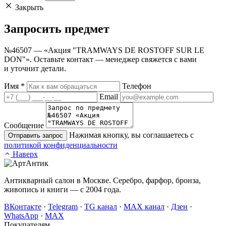
Закрыть
Запросить
предмет
№46507 — «Акция "TRAMWAYS DE ROSTOFF SUR LE
DON"». Оставьте контакт — менеджер свяжется с вами
и уточнит детали.
Имя
*
Телефон
Email
Сообщение
Нажимая кнопку, вы соглашаетесь с
Отправить запрос
политикой конфиденциальности
Наверх
Антикварный салон в Москве. Серебро, фарфор, бронза,
живопись и книги — с 2004 года.
ВКонтакте
·
Telegram
·
TG канал
·
MAX канал
·
Дзен
·
WhatsApp
·
MAX
Покупателям