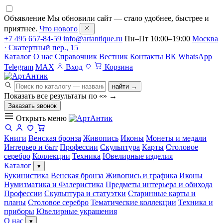
Объявление
Мы обновили сайт — стало удобнее, быстрее и
приятнее.
Что нового
+7 495 657-84-59
info@artantique.ru
Пн–Пт 10:00–19:00
Москва
· Скатертный пер., 15
Каталог
О нас
Справочник
Вестник
Контакты
ВК
WhatsApp
Telegram
MAX
Вход
Корзина
найти →
Показать все результаты по «
»
→
Заказать звонок
Открыть меню
Книги
Венская бронза
Живопись
Иконы
Монеты и медали
Интерьер и быт
Профессии
Скульптура
Карты
Столовое
серебро
Коллекции
Техника
Ювелирные изделия
Каталог
▾
Букинистика
Венская бронза
Живопись и графика
Иконы
Нумизматика и Фалеристика
Предметы интерьера и обихода
Профессии
Скульптура и статуэтки
Старинные карты и
планы
Столовое серебро
Тематические коллекции
Техника и
приборы
Ювелирные украшения
О нас
▾