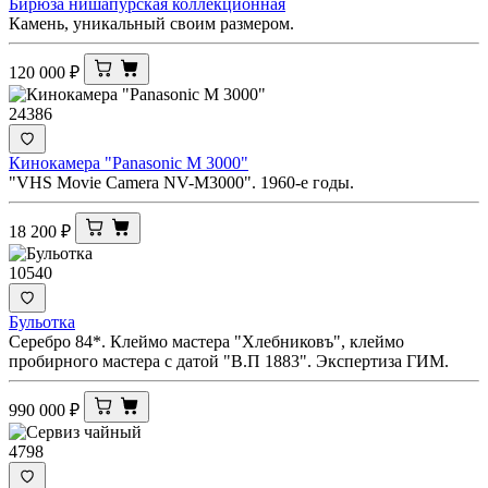
Бирюза нишапурская коллекционная
Камень, уникальный своим размером.
120 000
₽
24386
Кинокамера "Panasonic M 3000"
"VHS Movie Camera NV-M3000". 1960-е годы.
18 200
₽
10540
Бульотка
Серебро 84*. Клеймо мастера "Хлебниковъ", клеймо
пробирного мастера с датой "В.П 1883". Экспертиза ГИМ.
990 000
₽
4798