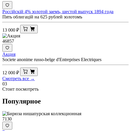
Россiйскiй 4% золотой заемъ, шестой выпуск 1894 года
Пять облигацiй на 625 рублей золотомъ
13 000
₽
46857
Акция
Societe anonime russo-belge d'Entreprises Electriques
12 000
₽
Смотреть все →
03
Стоит посмотреть
Популярное
7130