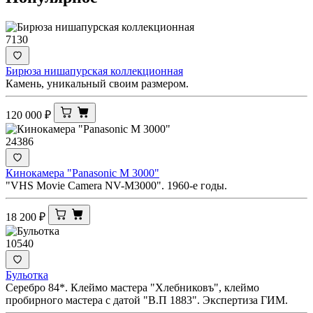
7130
Бирюза нишапурская коллекционная
Камень, уникальный своим размером.
120 000
₽
24386
Кинокамера "Panasonic M 3000"
"VHS Movie Camera NV-M3000". 1960-е годы.
18 200
₽
10540
Бульотка
Серебро 84*. Клеймо мастера "Хлебниковъ", клеймо
пробирного мастера с датой "В.П 1883". Экспертиза ГИМ.