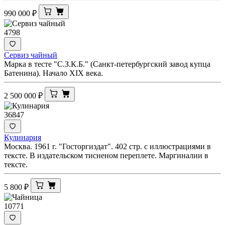
990 000
₽
4798
Сервиз чайный
Марка в тесте "С.З.К.Б." (Санкт-петербургский завод купца
Батенина). Начало XIX века.
2 500 000
₽
36847
Кулинария
Москва. 1961 г. "Госторгиздат". 402 стр. с иллюстрациями в
тексте. В издательском тисненом переплете. Маргиналии в
тексте.
5 800
₽
10771