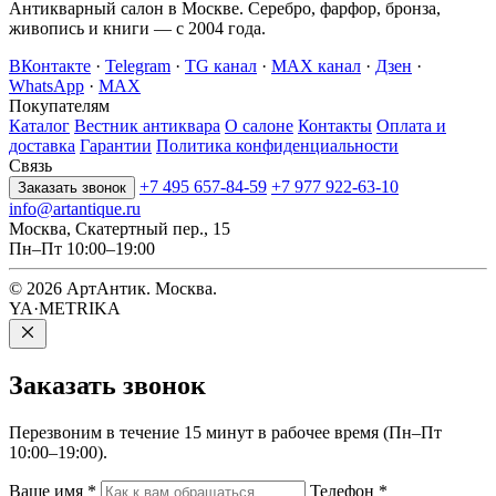
Антикварный салон в Москве. Серебро, фарфор, бронза,
живопись и книги — с 2004 года.
ВКонтакте
·
Telegram
·
TG канал
·
MAX канал
·
Дзен
·
WhatsApp
·
MAX
Покупателям
Каталог
Вестник антиквара
О салоне
Контакты
Оплата и
доставка
Гарантии
Политика конфиденциальности
Связь
+7 495 657-84-59
+7 977 922-63-10
Заказать звонок
info@artantique.ru
Москва, Скатертный пер., 15
Пн–Пт 10:00–19:00
© 2026 АртАнтик. Москва.
YA·METRIKA
Заказать
звонок
Перезвоним в течение 15 минут в рабочее время (Пн–Пт
10:00–19:00).
Ваше имя
*
Телефон
*