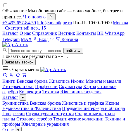
Объявление
Мы обновили сайт — стало удобнее, быстрее и
приятнее.
Что нового
+7 495 657-84-59
info@artantique.ru
Пн–Пт 10:00–19:00
Москва
· Скатертный пер., 15
Каталог
О нас
Справочник
Вестник
Контакты
ВК
WhatsApp
Telegram
MAX
Вход
Корзина
найти →
Показать все результаты по «
»
→
Заказать звонок
Открыть меню
Книги
Венская бронза
Живопись
Иконы
Монеты и медали
Интерьер и быт
Профессии
Скульптура
Карты
Столовое
серебро
Коллекции
Техника
Ювелирные изделия
Каталог
▾
Букинистика
Венская бронза
Живопись и графика
Иконы
Нумизматика и Фалеристика
Предметы интерьера и обихода
Профессии
Скульптура и статуэтки
Старинные карты и
планы
Столовое серебро
Тематические коллекции
Техника и
приборы
Ювелирные украшения
О нас
▾