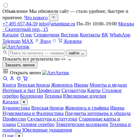
Объявление
Мы обновили сайт — стало удобнее, быстрее и
приятнее.
Что нового
+7 495 657-84-59
info@artantique.ru
Пн–Пт 10:00–19:00
Москва
· Скатертный пер., 15
Каталог
О нас
Справочник
Вестник
Контакты
ВК
WhatsApp
Telegram
MAX
Вход
Корзина
найти →
Показать все результаты по «
»
→
Заказать звонок
Открыть меню
Книги
Венская бронза
Живопись
Иконы
Монеты и медали
Интерьер и быт
Профессии
Скульптура
Карты
Столовое
серебро
Коллекции
Техника
Ювелирные изделия
Каталог
▾
Букинистика
Венская бронза
Живопись и графика
Иконы
Нумизматика и Фалеристика
Предметы интерьера и обихода
Профессии
Скульптура и статуэтки
Старинные карты и
планы
Столовое серебро
Тематические коллекции
Техника и
приборы
Ювелирные украшения
О нас
▾