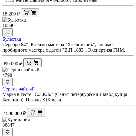
"VHS Movie Camera NV-M3000". 1960-е годы.
18 200
₽
10540
Бульотка
Серебро 84*. Клеймо мастера "Хлебниковъ", клеймо
пробирного мастера с датой "В.П 1883". Экспертиза ГИМ.
990 000
₽
4798
Сервиз чайный
Марка в тесте "С.З.К.Б." (Санкт-петербургский завод купца
Батенина). Начало XIX века.
2 500 000
₽
36847