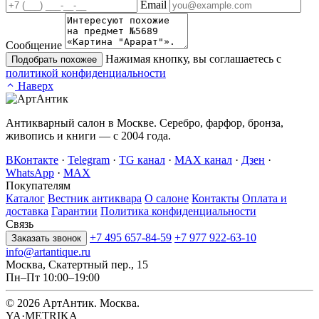
Email
Сообщение
Нажимая кнопку, вы соглашаетесь с
Подобрать похожее
политикой конфиденциальности
Наверх
Антикварный салон в Москве. Серебро, фарфор, бронза,
живопись и книги — с 2004 года.
ВКонтакте
·
Telegram
·
TG канал
·
MAX канал
·
Дзен
·
WhatsApp
·
MAX
Покупателям
Каталог
Вестник антиквара
О салоне
Контакты
Оплата и
доставка
Гарантии
Политика конфиденциальности
Связь
+7 495 657-84-59
+7 977 922-63-10
Заказать звонок
info@artantique.ru
Москва, Скатертный пер., 15
Пн–Пт 10:00–19:00
© 2026 АртАнтик. Москва.
YA·METRIKA