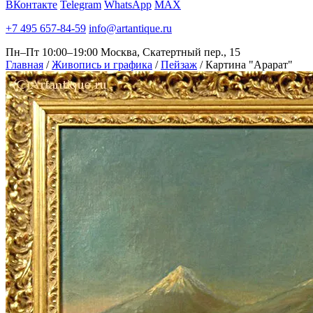
ВКонтакте
Telegram
WhatsApp
MAX
+7 495 657-84-59
info@artantique.ru
Пн–Пт 10:00–19:00
Москва, Скатертный пер., 15
Главная
/
Живопись и графика
/
Пейзаж
/
Картина "Арарат"