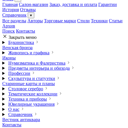
Главная
Салон-магазин
Заказ, доставка и оплата
Гарантии
История
Отзывы
Справочник
▾
Все разделы
Авторы
Торговые марки
Стили
Техники
Статьи
Архив
Поиск
Контакты
Закрыть меню
Букинистика
Венская бронза
Живопись и графика
Иконы
Нумизматика и Фалеристика
Предметы интерьера и обихода
Профессии
Скульптура и статуэтки
Старинные карты и планы
Столовое серебро
Тематические коллекции
Техника и приборы
Ювелирные украшения
О нас
Справочник
Вестник антиквара
Контакты