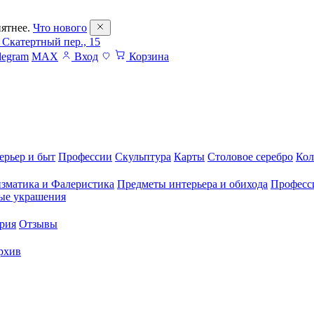
ятнее.
Что нового
 Скатертный пер., 15
legram
MAX
Вход
Корзина
ерьер и быт
Профессии
Скульптура
Карты
Столовое серебро
Кол
зматика и Фалеристика
Предметы интерьера и обихода
Професс
ые украшения
рия
Отзывы
рхив