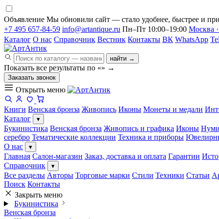
Объявление
Мы обновили сайт — стало удобнее, быстрее и при
+7 495 657-84-59
info@artantique.ru
Пн–Пт 10:00–19:00
Москва ·
Каталог
О нас
Справочник
Вестник
Контакты
ВК
WhatsApp
Te
найти →
Показать все результаты по «
»
→
Заказать звонок
Открыть меню
Книги
Венская бронза
Живопись
Иконы
Монеты и медали
Инт
Каталог
▾
Букинистика
Венская бронза
Живопись и графика
Иконы
Нуми
серебро
Тематические коллекции
Техника и приборы
Ювелирн
О нас
▾
Главная
Салон-магазин
Заказ, доставка и оплата
Гарантии
Исто
Справочник
▾
Все разделы
Авторы
Торговые марки
Стили
Техники
Статьи
А
Поиск
Контакты
Закрыть меню
Букинистика
Венская бронза