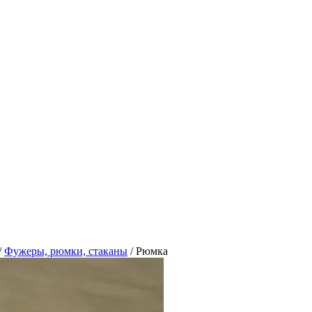
/
Фужеры, рюмки, стаканы
/
Рюмка