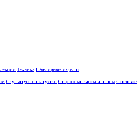
лекции
Техника
Ювелирные изделия
ии
Скульптура и статуэтки
Старинные карты и планы
Столовое