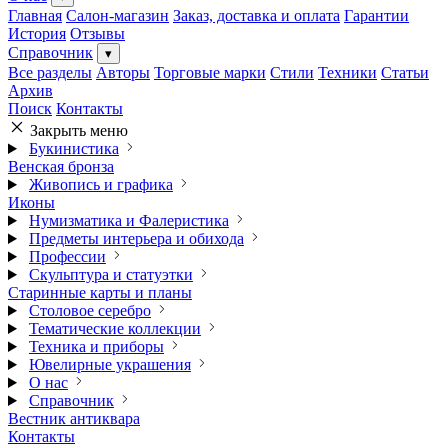
Главная
Салон-магазин
Заказ, доставка и оплата
Гарантии
История
Отзывы
Справочник
▾
Все разделы
Авторы
Торговые марки
Стили
Техники
Статьи
Архив
Поиск
Контакты
Закрыть меню
Букинистика
Венская бронза
Живопись и графика
Иконы
Нумизматика и Фалеристика
Предметы интерьера и обихода
Профессии
Скульптура и статуэтки
Старинные карты и планы
Столовое серебро
Тематические коллекции
Техника и приборы
Ювелирные украшения
О нас
Справочник
Вестник антиквара
Контакты