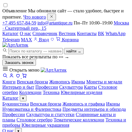
Объявление
Мы обновили сайт — стало удобнее, быстрее и
приятнее.
Что нового
+7 495 657-84-59
info@artantique.ru
Пн–Пт 10:00–19:00
Москва
· Скатертный пер., 15
Каталог
О нас
Справочник
Вестник
Контакты
ВК
WhatsApp
Telegram
MAX
Вход
Корзина
найти →
Показать все результаты по «
»
→
Заказать звонок
Открыть меню
Книги
Венская бронза
Живопись
Иконы
Монеты и медали
Интерьер и быт
Профессии
Скульптура
Карты
Столовое
серебро
Коллекции
Техника
Ювелирные изделия
Каталог
▾
Букинистика
Венская бронза
Живопись и графика
Иконы
Нумизматика и Фалеристика
Предметы интерьера и обихода
Профессии
Скульптура и статуэтки
Старинные карты и
планы
Столовое серебро
Тематические коллекции
Техника и
приборы
Ювелирные украшения
О нас
▾