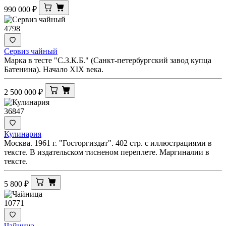
990 000
₽
4798
Сервиз чайный
Марка в тесте "С.З.К.Б." (Санкт-петербургский завод купца
Батенина). Начало XIX века.
2 500 000
₽
36847
Кулинария
Москва. 1961 г. "Госторгиздат". 402 стр. с иллюстрациями в
тексте. В издательском тисненом переплете. Маргиналии в
тексте.
5 800
₽
10771
Чайница