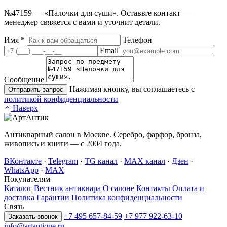
№47159 — «Палочки для суши». Оставьте контакт —
менеджер свяжется с вами и уточнит детали.
Имя
*
Телефон
Email
Сообщение
Нажимая кнопку, вы соглашаетесь с
Отправить запрос
политикой конфиденциальности
Наверх
Антикварный салон в Москве. Серебро, фарфор, бронза,
живопись и книги — с 2004 года.
ВКонтакте
·
Telegram
·
TG канал
·
MAX канал
·
Дзен
·
WhatsApp
·
MAX
Покупателям
Каталог
Вестник антиквара
О салоне
Контакты
Оплата и
доставка
Гарантии
Политика конфиденциальности
Связь
+7 495 657-84-59
+7 977 922-63-10
Заказать звонок
info@artantique.ru