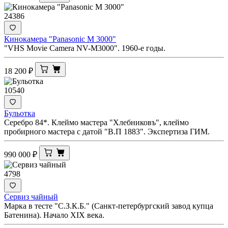
24386
Кинокамера "Panasonic M 3000"
"VHS Movie Camera NV-M3000". 1960-е годы.
18 200
₽
10540
Бульотка
Серебро 84*. Клеймо мастера "Хлебниковъ", клеймо
пробирного мастера с датой "В.П 1883". Экспертиза ГИМ.
990 000
₽
4798
Сервиз чайный
Марка в тесте "С.З.К.Б." (Санкт-петербургский завод купца
Батенина). Начало XIX века.