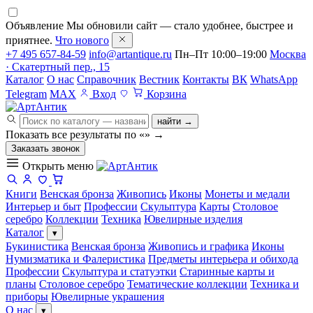
Объявление
Мы обновили сайт — стало удобнее, быстрее и
приятнее.
Что нового
+7 495 657-84-59
info@artantique.ru
Пн–Пт 10:00–19:00
Москва
· Скатертный пер., 15
Каталог
О нас
Справочник
Вестник
Контакты
ВК
WhatsApp
Telegram
MAX
Вход
Корзина
найти →
Показать все результаты по «
»
→
Заказать звонок
Открыть меню
Книги
Венская бронза
Живопись
Иконы
Монеты и медали
Интерьер и быт
Профессии
Скульптура
Карты
Столовое
серебро
Коллекции
Техника
Ювелирные изделия
Каталог
▾
Букинистика
Венская бронза
Живопись и графика
Иконы
Нумизматика и Фалеристика
Предметы интерьера и обихода
Профессии
Скульптура и статуэтки
Старинные карты и
планы
Столовое серебро
Тематические коллекции
Техника и
приборы
Ювелирные украшения
О нас
▾