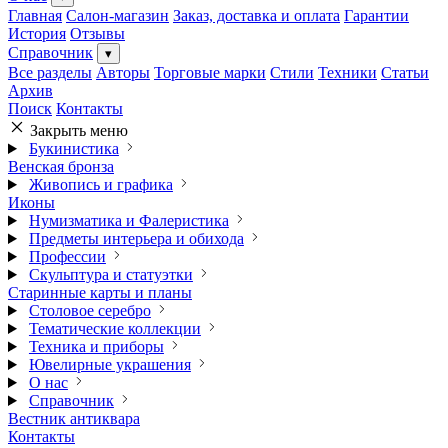
Главная
Салон-магазин
Заказ, доставка и оплата
Гарантии
История
Отзывы
Справочник
▾
Все разделы
Авторы
Торговые марки
Стили
Техники
Статьи
Архив
Поиск
Контакты
Закрыть меню
Букинистика
Венская бронза
Живопись и графика
Иконы
Нумизматика и Фалеристика
Предметы интерьера и обихода
Профессии
Скульптура и статуэтки
Старинные карты и планы
Столовое серебро
Тематические коллекции
Техника и приборы
Ювелирные украшения
О нас
Справочник
Вестник антиквара
Контакты