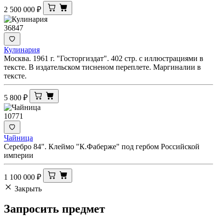
2 500 000
₽
36847
Кулинария
Москва. 1961 г. "Госторгиздат". 402 стр. с иллюстрациями в
тексте. В издательском тисненом переплете. Маргиналии в
тексте.
5 800
₽
10771
Чайница
Серебро 84". Клеймо "К.Фаберже" под гербом Российской
империи
1 100 000
₽
Закрыть
Запросить
предмет