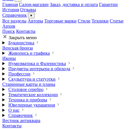
Главная
Салон-магазин
Заказ, доставка и оплата
Гарантии
История
Отзывы
Справочник
▾
Все разделы
Авторы
Торговые марки
Стили
Техники
Статьи
Архив
Поиск
Контакты
Закрыть меню
Букинистика
Венская бронза
Живопись и графика
Иконы
Нумизматика и Фалеристика
Предметы интерьера и обихода
Профессии
Скульптура и статуэтки
Старинные карты и планы
Столовое серебро
Тематические коллекции
Техника и приборы
Ювелирные украшения
О нас
Справочник
Вестник антиквара
Контакты