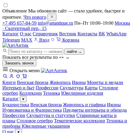
Объявление
Мы обновили сайт — стало удобнее, быстрее и
приятнее.
Что нового
+7 495 657-84-59
info@artantique.ru
Пн–Пт 10:00–19:00
Москва
· Скатертный пер., 15
Каталог
О нас
Справочник
Вестник
Контакты
ВК
WhatsApp
Telegram
MAX
Вход
Корзина
найти →
Показать все результаты по «
»
→
Заказать звонок
Открыть меню
Книги
Венская бронза
Живопись
Иконы
Монеты и медали
Интерьер и быт
Профессии
Скульптура
Карты
Столовое
серебро
Коллекции
Техника
Ювелирные изделия
Каталог
▾
Букинистика
Венская бронза
Живопись и графика
Иконы
Нумизматика и Фалеристика
Предметы интерьера и обихода
Профессии
Скульптура и статуэтки
Старинные карты и
планы
Столовое серебро
Тематические коллекции
Техника и
приборы
Ювелирные украшения
О нас
▾