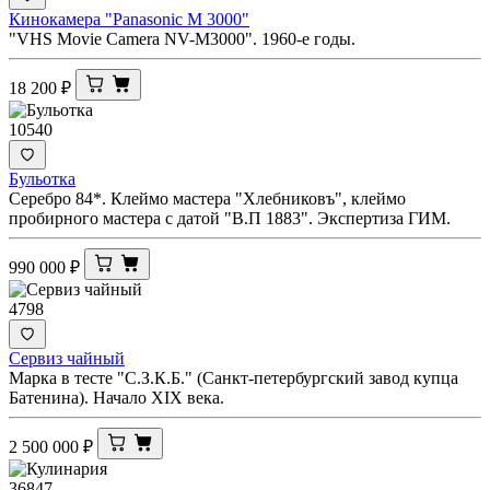
Кинокамера "Panasonic M 3000"
"VHS Movie Camera NV-M3000". 1960-е годы.
18 200
₽
10540
Бульотка
Серебро 84*. Клеймо мастера "Хлебниковъ", клеймо
пробирного мастера с датой "В.П 1883". Экспертиза ГИМ.
990 000
₽
4798
Сервиз чайный
Марка в тесте "С.З.К.Б." (Санкт-петербургский завод купца
Батенина). Начало XIX века.
2 500 000
₽
36847