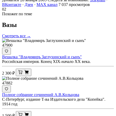
ВКонтакте
·
Дзен
·
MAX канал
7 037 просмотров
02
Похожее по теме
Вазы
Смотреть все →
47900
Вешалка "Владимиръ Заглухинский и сынъ"
Российская империя. Конец XIX-начало ХХ века.
2 300
₽
47882
Полное собрание сочинений А.В.Кольцова
С-Петербург, издание Т-ва Издательского дела "Копейка".
1914 год
1 500
₽