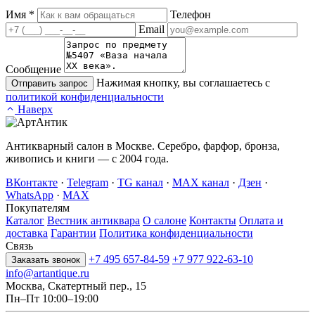
Имя
*
Телефон
Email
Сообщение
Нажимая кнопку, вы соглашаетесь с
Отправить запрос
политикой конфиденциальности
Наверх
Антикварный салон в Москве. Серебро, фарфор, бронза,
живопись и книги — с 2004 года.
ВКонтакте
·
Telegram
·
TG канал
·
MAX канал
·
Дзен
·
WhatsApp
·
MAX
Покупателям
Каталог
Вестник антиквара
О салоне
Контакты
Оплата и
доставка
Гарантии
Политика конфиденциальности
Связь
+7 495 657-84-59
+7 977 922-63-10
Заказать звонок
info@artantique.ru
Москва, Скатертный пер., 15
Пн–Пт 10:00–19:00