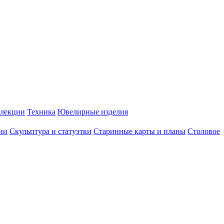
лекции
Техника
Ювелирные изделия
ии
Скульптура и статуэтки
Старинные карты и планы
Столовое