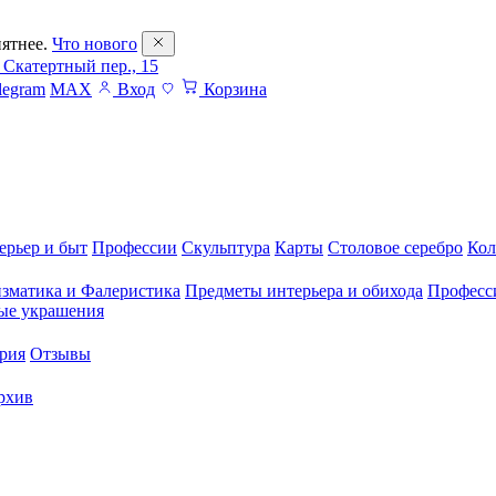
ятнее.
Что нового
 Скатертный пер., 15
legram
MAX
Вход
Корзина
ерьер и быт
Профессии
Скульптура
Карты
Столовое серебро
Кол
зматика и Фалеристика
Предметы интерьера и обихода
Професс
ые украшения
рия
Отзывы
рхив