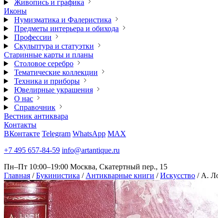
Живопись и графика
Иконы
Нумизматика и Фалеристика
Предметы интерьера и обихода
Профессии
Скульптура и статуэтки
Старинные карты и планы
Столовое серебро
Тематические коллекции
Техника и приборы
Ювелирные украшения
О нас
Справочник
Вестник антиквара
Контакты
ВКонтакте
Telegram
WhatsApp
MAX
+7 495 657-84-59
info@artantique.ru
Пн–Пт 10:00–19:00
Москва, Скатертный пер., 15
Главная
/
Букинистика
/
Антикварные книги
/
Искусство
/
А. Л