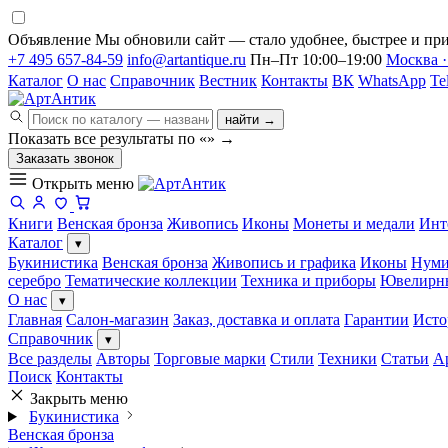
Объявление
Мы обновили сайт — стало удобнее, быстрее и при
+7 495 657-84-59
info@artantique.ru
Пн–Пт 10:00–19:00
Москва ·
Каталог
О нас
Справочник
Вестник
Контакты
ВК
WhatsApp
Te
найти →
Показать все результаты по «
»
→
Заказать звонок
Открыть меню
Книги
Венская бронза
Живопись
Иконы
Монеты и медали
Инт
Каталог
▾
Букинистика
Венская бронза
Живопись и графика
Иконы
Нуми
серебро
Тематические коллекции
Техника и приборы
Ювелирн
О нас
▾
Главная
Салон-магазин
Заказ, доставка и оплата
Гарантии
Исто
Справочник
▾
Все разделы
Авторы
Торговые марки
Стили
Техники
Статьи
А
Поиск
Контакты
Закрыть меню
Букинистика
Венская бронза