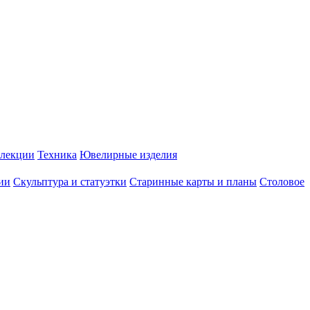
лекции
Техника
Ювелирные изделия
ии
Скульптура и статуэтки
Старинные карты и планы
Столовое