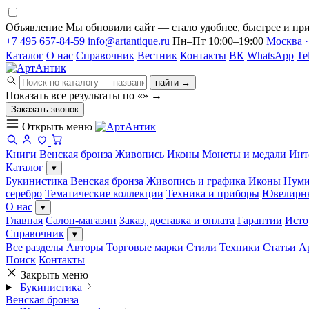
Объявление
Мы обновили сайт — стало удобнее, быстрее и при
+7 495 657-84-59
info@artantique.ru
Пн–Пт 10:00–19:00
Москва ·
Каталог
О нас
Справочник
Вестник
Контакты
ВК
WhatsApp
Te
найти →
Показать все результаты по «
»
→
Заказать звонок
Открыть меню
Книги
Венская бронза
Живопись
Иконы
Монеты и медали
Инт
Каталог
▾
Букинистика
Венская бронза
Живопись и графика
Иконы
Нуми
серебро
Тематические коллекции
Техника и приборы
Ювелирн
О нас
▾
Главная
Салон-магазин
Заказ, доставка и оплата
Гарантии
Исто
Справочник
▾
Все разделы
Авторы
Торговые марки
Стили
Техники
Статьи
А
Поиск
Контакты
Закрыть меню
Букинистика
Венская бронза