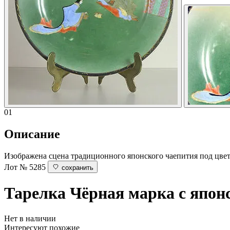
01
Описание
Изображена сцена традиционного японского чаепития под цве
Лот № 5285
сохранить
Тарелка
Чёрная марка с япон
Нет в наличии
Интересуют похожие