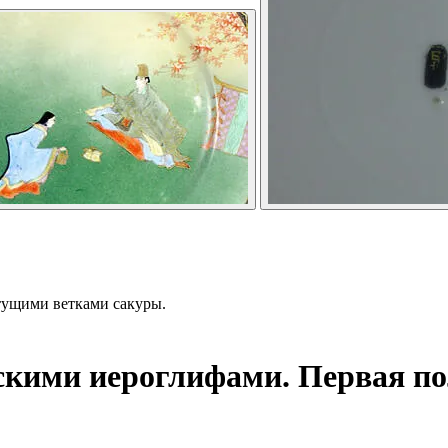
тущими ветками сакуры.
скими иероглифами. Первая п