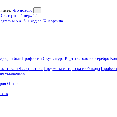
ятнее.
Что нового
 Скатертный пер., 15
legram
MAX
Вход
Корзина
ерьер и быт
Профессии
Скульптура
Карты
Столовое серебро
Кол
зматика и Фалеристика
Предметы интерьера и обихода
Професс
ые украшения
рия
Отзывы
рхив