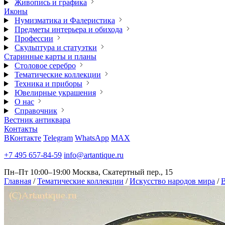
Живопись и графика
Иконы
Нумизматика и Фалеристика
Предметы интерьера и обихода
Профессии
Скульптура и статуэтки
Старинные карты и планы
Столовое серебро
Тематические коллекции
Техника и приборы
Ювелирные украшения
О нас
Справочник
Вестник антиквара
Контакты
ВКонтакте
Telegram
WhatsApp
MAX
+7 495 657-84-59
info@artantique.ru
Пн–Пт 10:00–19:00
Москва, Скатертный пер., 15
Главная
/
Тематические коллекции
/
Искусство народов мира
/
В