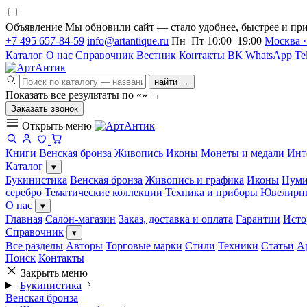
Объявление
Мы обновили сайт — стало удобнее, быстрее и при
+7 495 657-84-59
info@artantique.ru
Пн–Пт 10:00–19:00
Москва ·
Каталог
О нас
Справочник
Вестник
Контакты
ВК
WhatsApp
Te
найти →
Показать все результаты по «
»
→
Заказать звонок
Открыть меню
Книги
Венская бронза
Живопись
Иконы
Монеты и медали
Инт
Каталог
▾
Букинистика
Венская бронза
Живопись и графика
Иконы
Нуми
серебро
Тематические коллекции
Техника и приборы
Ювелирн
О нас
▾
Главная
Салон-магазин
Заказ, доставка и оплата
Гарантии
Исто
Справочник
▾
Все разделы
Авторы
Торговые марки
Стили
Техники
Статьи
А
Поиск
Контакты
Закрыть меню
Букинистика
Венская бронза