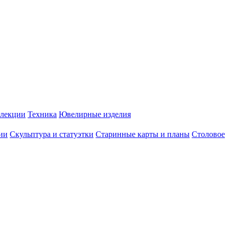
лекции
Техника
Ювелирные изделия
ии
Скульптура и статуэтки
Старинные карты и планы
Столовое