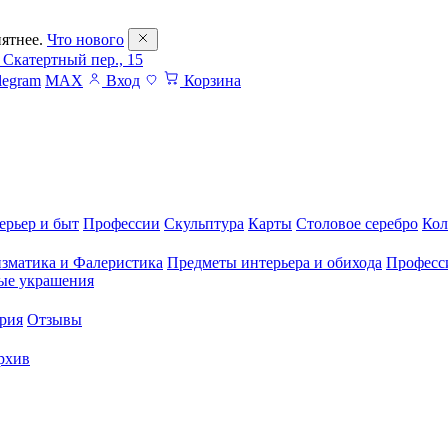
ятнее.
Что нового
 Скатертный пер., 15
legram
MAX
Вход
Корзина
ерьер и быт
Профессии
Скульптура
Карты
Столовое серебро
Кол
зматика и Фалеристика
Предметы интерьера и обихода
Професс
ые украшения
рия
Отзывы
рхив