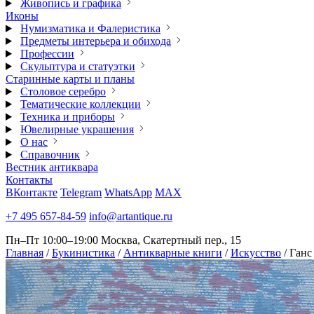
Живопись и графика
Иконы
Нумизматика и Фалеристика
Предметы интерьера и обихода
Профессии
Скульптура и статуэтки
Старинные карты и планы
Столовое серебро
Тематические коллекции
Техника и приборы
Ювелирные украшения
О нас
Справочник
Вестник антиквара
Контакты
ВКонтакте
Telegram
WhatsApp
MAX
+7 495 657-84-59
info@artantique.ru
Пн–Пт 10:00–19:00
Москва, Скатертный пер., 15
Главная
/
Букинистика
/
Антикварные книги
/
Искусство
/
Ганс