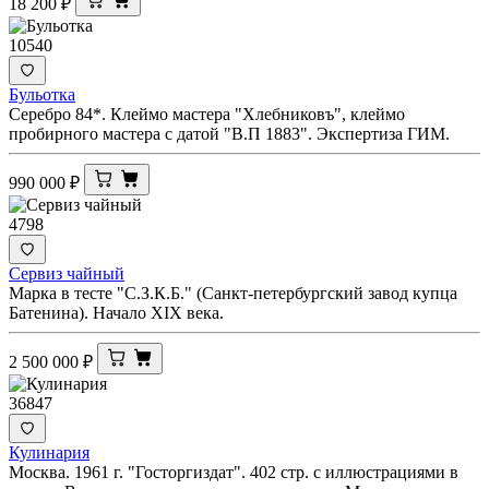
18 200
₽
10540
Бульотка
Серебро 84*. Клеймо мастера "Хлебниковъ", клеймо
пробирного мастера с датой "В.П 1883". Экспертиза ГИМ.
990 000
₽
4798
Сервиз чайный
Марка в тесте "С.З.К.Б." (Санкт-петербургский завод купца
Батенина). Начало XIX века.
2 500 000
₽
36847
Кулинария
Москва. 1961 г. "Госторгиздат". 402 стр. с иллюстрациями в