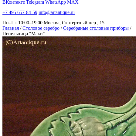
ВКонтакте
Telegram
WhatsApp
MAX
+7 495 657-84-59
info@artantique.ru
Пн–Пт 10:00–19:00
Москва, Скатертный пер., 15
Главная
/
Столовое серебро
/
Серебряные столовые приборы
/
Пепельница "Маки"