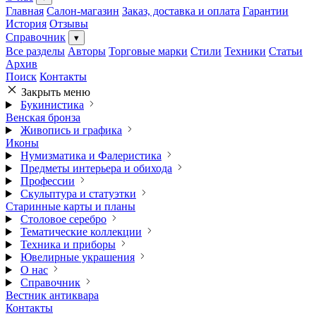
Главная
Салон-магазин
Заказ, доставка и оплата
Гарантии
История
Отзывы
Справочник
▾
Все разделы
Авторы
Торговые марки
Стили
Техники
Статьи
Архив
Поиск
Контакты
Закрыть меню
Букинистика
Венская бронза
Живопись и графика
Иконы
Нумизматика и Фалеристика
Предметы интерьера и обихода
Профессии
Скульптура и статуэтки
Старинные карты и планы
Столовое серебро
Тематические коллекции
Техника и приборы
Ювелирные украшения
О нас
Справочник
Вестник антиквара
Контакты