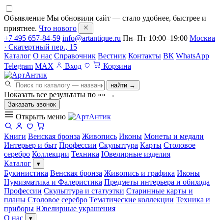
Объявление
Мы обновили сайт — стало удобнее, быстрее и
приятнее.
Что нового
+7 495 657-84-59
info@artantique.ru
Пн–Пт 10:00–19:00
Москва
· Скатертный пер., 15
Каталог
О нас
Справочник
Вестник
Контакты
ВК
WhatsApp
Telegram
MAX
Вход
Корзина
найти →
Показать все результаты по «
»
→
Заказать звонок
Открыть меню
Книги
Венская бронза
Живопись
Иконы
Монеты и медали
Интерьер и быт
Профессии
Скульптура
Карты
Столовое
серебро
Коллекции
Техника
Ювелирные изделия
Каталог
▾
Букинистика
Венская бронза
Живопись и графика
Иконы
Нумизматика и Фалеристика
Предметы интерьера и обихода
Профессии
Скульптура и статуэтки
Старинные карты и
планы
Столовое серебро
Тематические коллекции
Техника и
приборы
Ювелирные украшения
О нас
▾