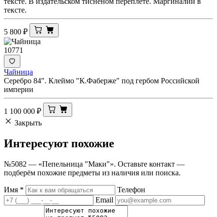
тексте. В издательском тисненом переплете. Маргиналии в
тексте.
5 800
₽
10771
Чайница
Серебро 84". Клеймо "К.Фаберже" под гербом Российской
империи
1 100 000
₽
Закрыть
Интересуют
похожие
№5082 — «Пепельница "Маки"». Оставьте контакт —
подберём похожие предметы из наличия или поиска.
Имя
*
Телефон
Email