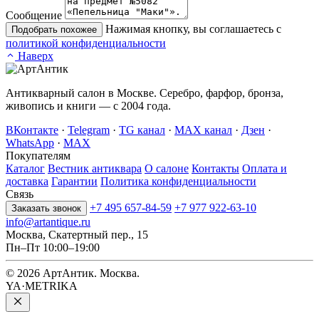
Сообщение
Нажимая кнопку, вы соглашаетесь с
Подобрать похожее
политикой конфиденциальности
Наверх
Антикварный салон в Москве. Серебро, фарфор, бронза,
живопись и книги — с 2004 года.
ВКонтакте
·
Telegram
·
TG канал
·
MAX канал
·
Дзен
·
WhatsApp
·
MAX
Покупателям
Каталог
Вестник антиквара
О салоне
Контакты
Оплата и
доставка
Гарантии
Политика конфиденциальности
Связь
+7 495 657-84-59
+7 977 922-63-10
Заказать звонок
info@artantique.ru
Москва, Скатертный пер., 15
Пн–Пт 10:00–19:00
© 2026 АртАнтик. Москва.
YA·METRIKA