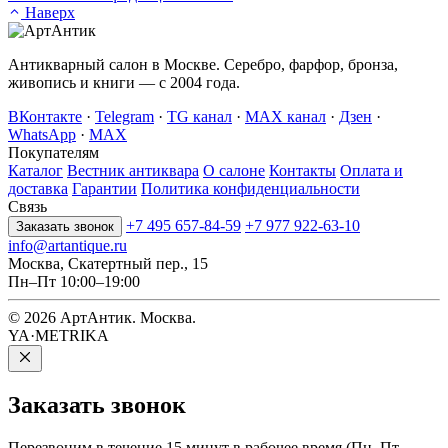
Наверх
Антикварный салон в Москве. Серебро, фарфор, бронза,
живопись и книги — с 2004 года.
ВКонтакте
·
Telegram
·
TG канал
·
MAX канал
·
Дзен
·
WhatsApp
·
MAX
Покупателям
Каталог
Вестник антиквара
О салоне
Контакты
Оплата и
доставка
Гарантии
Политика конфиденциальности
Связь
+7 495 657-84-59
+7 977 922-63-10
Заказать звонок
info@artantique.ru
Москва, Скатертный пер., 15
Пн–Пт 10:00–19:00
© 2026 АртАнтик. Москва.
YA·METRIKA
Заказать
звонок
Перезвоним в течение 15 минут в рабочее время (Пн–Пт