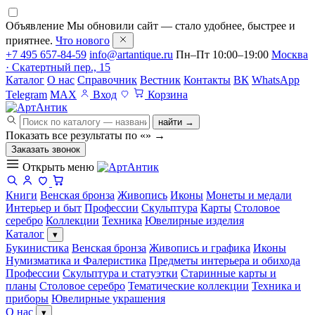
Объявление
Мы обновили сайт — стало удобнее, быстрее и
приятнее.
Что нового
+7 495 657-84-59
info@artantique.ru
Пн–Пт 10:00–19:00
Москва
· Скатертный пер., 15
Каталог
О нас
Справочник
Вестник
Контакты
ВК
WhatsApp
Telegram
MAX
Вход
Корзина
найти →
Показать все результаты по «
»
→
Заказать звонок
Открыть меню
Книги
Венская бронза
Живопись
Иконы
Монеты и медали
Интерьер и быт
Профессии
Скульптура
Карты
Столовое
серебро
Коллекции
Техника
Ювелирные изделия
Каталог
▾
Букинистика
Венская бронза
Живопись и графика
Иконы
Нумизматика и Фалеристика
Предметы интерьера и обихода
Профессии
Скульптура и статуэтки
Старинные карты и
планы
Столовое серебро
Тематические коллекции
Техника и
приборы
Ювелирные украшения
О нас
▾