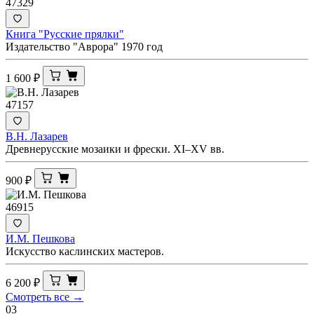
47329
Книга "Русские прялки"
Издательство "Аврора" 1970 год
1 600
₽
47157
В.Н. Лазарев
Древнерусские мозаики и фрески. XI–XV вв.
900
₽
46915
И.М. Пешкова
Искусство каслинских мастеров.
6 200
₽
Смотреть все →
03