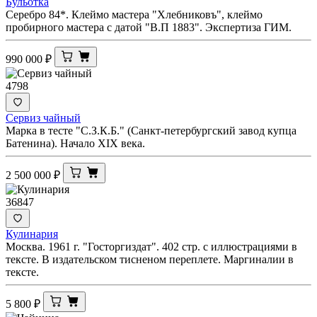
Бульотка
Серебро 84*. Клеймо мастера "Хлебниковъ", клеймо
пробирного мастера с датой "В.П 1883". Экспертиза ГИМ.
990 000
₽
4798
Сервиз чайный
Марка в тесте "С.З.К.Б." (Санкт-петербургский завод купца
Батенина). Начало XIX века.
2 500 000
₽
36847
Кулинария
Москва. 1961 г. "Госторгиздат". 402 стр. с иллюстрациями в
тексте. В издательском тисненом переплете. Маргиналии в
тексте.
5 800
₽