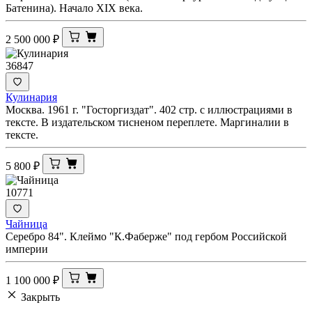
Батенина). Начало XIX века.
2 500 000
₽
36847
Кулинария
Москва. 1961 г. "Госторгиздат". 402 стр. с иллюстрациями в
тексте. В издательском тисненом переплете. Маргиналии в
тексте.
5 800
₽
10771
Чайница
Серебро 84". Клеймо "К.Фаберже" под гербом Российской
империи
1 100 000
₽
Закрыть