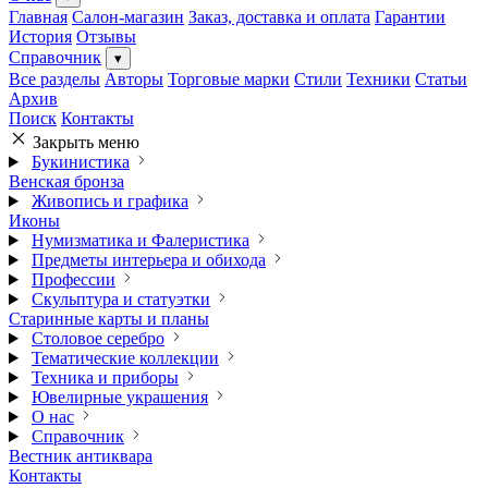
Главная
Салон-магазин
Заказ, доставка и оплата
Гарантии
История
Отзывы
Справочник
▾
Все разделы
Авторы
Торговые марки
Стили
Техники
Статьи
Архив
Поиск
Контакты
Закрыть меню
Букинистика
Венская бронза
Живопись и графика
Иконы
Нумизматика и Фалеристика
Предметы интерьера и обихода
Профессии
Скульптура и статуэтки
Старинные карты и планы
Столовое серебро
Тематические коллекции
Техника и приборы
Ювелирные украшения
О нас
Справочник
Вестник антиквара
Контакты