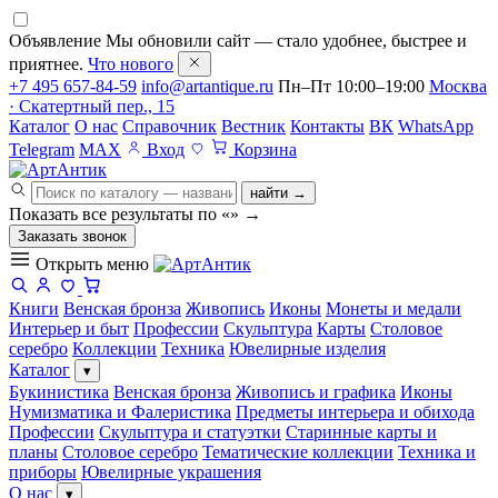
Объявление
Мы обновили сайт — стало удобнее, быстрее и
приятнее.
Что нового
+7 495 657-84-59
info@artantique.ru
Пн–Пт 10:00–19:00
Москва
· Скатертный пер., 15
Каталог
О нас
Справочник
Вестник
Контакты
ВК
WhatsApp
Telegram
MAX
Вход
Корзина
найти →
Показать все результаты по «
»
→
Заказать звонок
Открыть меню
Книги
Венская бронза
Живопись
Иконы
Монеты и медали
Интерьер и быт
Профессии
Скульптура
Карты
Столовое
серебро
Коллекции
Техника
Ювелирные изделия
Каталог
▾
Букинистика
Венская бронза
Живопись и графика
Иконы
Нумизматика и Фалеристика
Предметы интерьера и обихода
Профессии
Скульптура и статуэтки
Старинные карты и
планы
Столовое серебро
Тематические коллекции
Техника и
приборы
Ювелирные украшения
О нас
▾