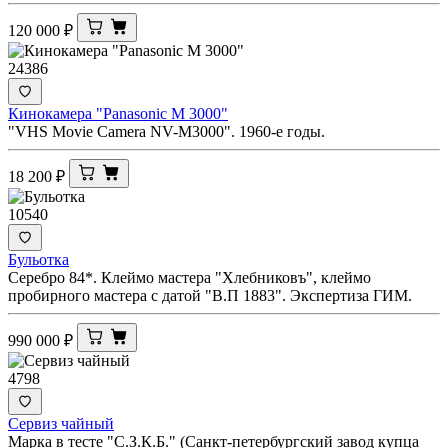
120 000
₽
24386
Кинокамера "Panasonic M 3000"
"VHS Movie Camera NV-M3000". 1960-е годы.
18 200
₽
10540
Бульотка
Серебро 84*. Клеймо мастера "Хлебниковъ", клеймо
пробирного мастера с датой "В.П 1883". Экспертиза ГИМ.
990 000
₽
4798
Сервиз чайный
Марка в тесте "С.З.К.Б." (Санкт-петербургский завод купца