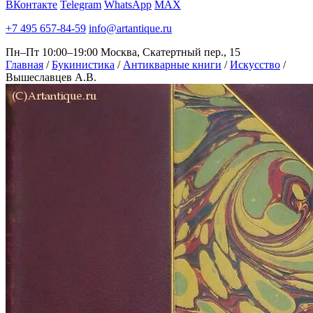
ВКонтакте
Telegram
WhatsApp
MAX
+7 495 657-84-59
info@artantique.ru
Пн–Пт 10:00–19:00
Москва, Скатертный пер., 15
Главная
/
Букинистика
/
Антикварные книги
/
Искусство
/
Вышеславцев А.В.