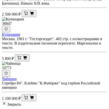
Батенина). Начало XIX века.
2 500 000
₽
36847
Кулинария
Москва. 1961 г. "Госторгиздат". 402 стр. с иллюстрациями в
тексте. В издательском тисненом переплете. Маргиналии в
тексте.
5 800
₽
10771
Чайница
Серебро 84". Клеймо "К.Фаберже" под гербом Российской
империи
1 100 000
₽
Закрыть