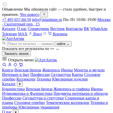
Объявление
Мы обновили сайт — стало удобнее, быстрее и
приятнее.
Что нового
+7 495 657-84-59
info@artantique.ru
Пн–Пт 10:00–19:00
Москва
· Скатертный пер., 15
Каталог
О нас
Справочник
Вестник
Контакты
ВК
WhatsApp
Telegram
MAX
Вход
Корзина
найти →
Показать все результаты по «
»
→
Заказать звонок
Открыть меню
Книги
Венская бронза
Живопись
Иконы
Монеты и медали
Интерьер и быт
Профессии
Скульптура
Карты
Столовое
серебро
Коллекции
Техника
Ювелирные изделия
Каталог
▾
Букинистика
Венская бронза
Живопись и графика
Иконы
Нумизматика и Фалеристика
Предметы интерьера и обихода
Профессии
Скульптура и статуэтки
Старинные карты и
планы
Столовое серебро
Тематические коллекции
Техника и
приборы
Ювелирные украшения
О нас
▾