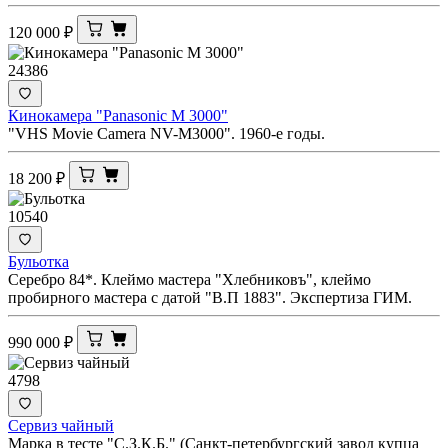
120 000
₽
24386
Кинокамера "Panasonic M 3000"
"VHS Movie Camera NV-M3000". 1960-е годы.
18 200
₽
10540
Бульотка
Серебро 84*. Клеймо мастера "Хлебниковъ", клеймо
пробирного мастера с датой "В.П 1883". Экспертиза ГИМ.
990 000
₽
4798
Сервиз чайный
Марка в тесте "С.З.К.Б." (Санкт-петербургский завод купца