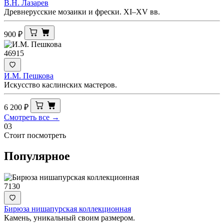
В.Н. Лазарев
Древнерусские мозаики и фрески. XI–XV вв.
900
₽
46915
И.М. Пешкова
Искусство каслинских мастеров.
6 200
₽
Смотреть все →
03
Стоит посмотреть
Популярное
7130
Бирюза нишапурская коллекционная
Камень, уникальный своим размером.