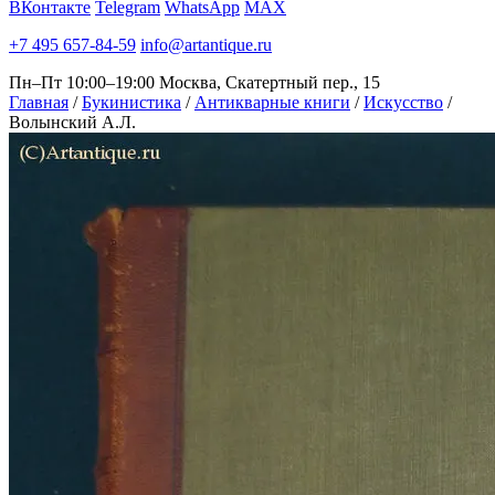
ВКонтакте
Telegram
WhatsApp
MAX
+7 495 657-84-59
info@artantique.ru
Пн–Пт 10:00–19:00
Москва, Скатертный пер., 15
Главная
/
Букинистика
/
Антикварные книги
/
Искусство
/
Волынский А.Л.