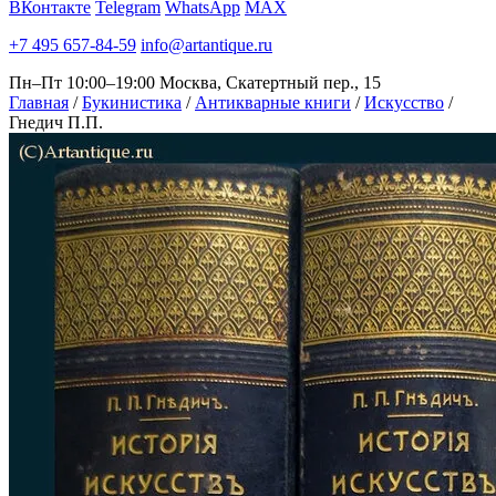
ВКонтакте
Telegram
WhatsApp
MAX
+7 495 657-84-59
info@artantique.ru
Пн–Пт 10:00–19:00
Москва, Скатертный пер., 15
Главная
/
Букинистика
/
Антикварные книги
/
Искусство
/
Гнедич П.П.