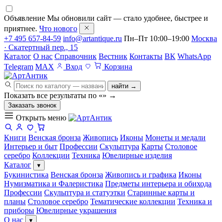
Объявление
Мы обновили сайт — стало удобнее, быстрее и
приятнее.
Что нового
+7 495 657-84-59
info@artantique.ru
Пн–Пт 10:00–19:00
Москва
· Скатертный пер., 15
Каталог
О нас
Справочник
Вестник
Контакты
ВК
WhatsApp
Telegram
MAX
Вход
Корзина
найти →
Показать все результаты по «
»
→
Заказать звонок
Открыть меню
Книги
Венская бронза
Живопись
Иконы
Монеты и медали
Интерьер и быт
Профессии
Скульптура
Карты
Столовое
серебро
Коллекции
Техника
Ювелирные изделия
Каталог
▾
Букинистика
Венская бронза
Живопись и графика
Иконы
Нумизматика и Фалеристика
Предметы интерьера и обихода
Профессии
Скульптура и статуэтки
Старинные карты и
планы
Столовое серебро
Тематические коллекции
Техника и
приборы
Ювелирные украшения
О нас
▾