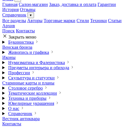
Главная
Салон-магазин
Заказ, доставка и оплата
Гарантии
История
Отзывы
Справочник
▾
Все разделы
Авторы
Торговые марки
Стили
Техники
Статьи
Архив
Поиск
Контакты
Закрыть меню
Букинистика
Венская бронза
Живопись и графика
Иконы
Нумизматика и Фалеристика
Предметы интерьера и обихода
Профессии
Скульптура и статуэтки
Старинные карты и планы
Столовое серебро
Тематические коллекции
Техника и приборы
Ювелирные украшения
О нас
Справочник
Вестник антиквара
Контакты