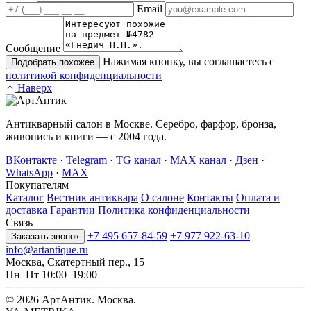
Email
Сообщение
Нажимая кнопку, вы соглашаетесь с
Подобрать похожее
политикой конфиденциальности
Наверх
Антикварный салон в Москве. Серебро, фарфор, бронза,
живопись и книги — с 2004 года.
ВКонтакте
·
Telegram
·
TG канал
·
MAX канал
·
Дзен
·
WhatsApp
·
MAX
Покупателям
Каталог
Вестник антиквара
О салоне
Контакты
Оплата и
доставка
Гарантии
Политика конфиденциальности
Связь
+7 495 657-84-59
+7 977 922-63-10
Заказать звонок
info@artantique.ru
Москва, Скатертный пер., 15
Пн–Пт 10:00–19:00
© 2026 АртАнтик. Москва.