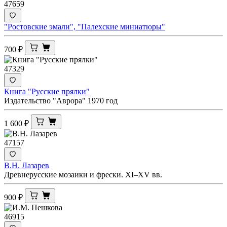
47659
"Ростовские эмали", "Палехские миниатюры"
700
₽
47329
Книга "Русские прялки"
Издательство "Аврора" 1970 год
1 600
₽
47157
В.Н. Лазарев
Древнерусские мозаики и фрески. XI–XV вв.
900
₽
46915