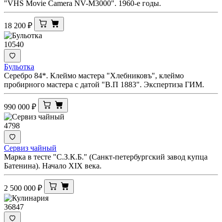
"VHS Movie Camera NV-M3000". 1960-е годы.
18 200
₽
10540
Бульотка
Серебро 84*. Клеймо мастера "Хлебниковъ", клеймо
пробирного мастера с датой "В.П 1883". Экспертиза ГИМ.
990 000
₽
4798
Сервиз чайный
Марка в тесте "С.З.К.Б." (Санкт-петербургский завод купца
Батенина). Начало XIX века.
2 500 000
₽
36847