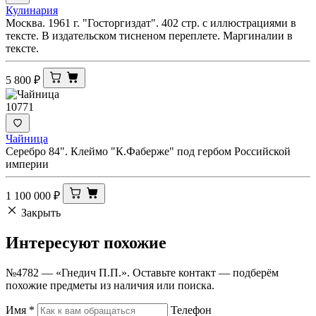
Кулинария
Москва. 1961 г. "Госторгиздат". 402 стр. с иллюстрациями в
тексте. В издательском тисненом переплете. Маргиналии в
тексте.
5 800
₽
10771
Чайница
Серебро 84". Клеймо "К.Фаберже" под гербом Российской
империи
1 100 000
₽
Закрыть
Интересуют
похожие
№4782 — «Гнедич П.П.». Оставьте контакт — подберём
похожие предметы из наличия или поиска.
Имя
*
Телефон